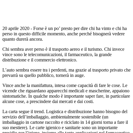
20 aprile 2020 - Forse è un po’ presto per dire chi ha vinto e chi ha
perso in questo difficile momento, anche perché bisognerà vedere
quanto durerà ancora.
Chi sembra aver perso è il trasporto aereo e il turismo. Chi invece
vince sono le telecomunicazioni, il farmaceutico, la grande
distribuzione e il commercio elettronico.
L’auto sembra essere tra i perdenti, ma grazie al trasporto privato che
prevarrà su quello pubblico, tornerà in auge.
Vince anche la manifattura, intesa come capacità di fare le cose. Le
vicende che riguardano apparecchi medicali e mascherine, appaiono
sintomatiche. In qualche modo è importante saper fare, in particolare
alcune cose, a prescindere dai mercati e dai costi.
La carta segue il trend. Logistica e distribuzione hanno bisogno del
servizio dell’imballaggio, ambientalmente sostenibile (un
imballaggio in cartone raccolto e riciclato in 14 giorni torna a fare il
suo mestiere). Le carte igienico e sanitarie sono un importante
presidio per l’igiene, insieme alle tante applicazioni nel farmaceutico