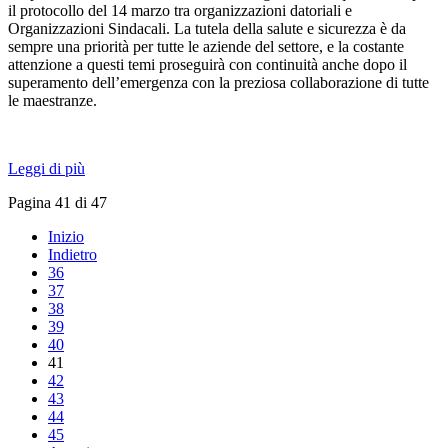
il protocollo del 14 marzo tra organizzazioni datoriali e
Organizzazioni Sindacali. La tutela della salute e sicurezza è da
sempre una priorità per tutte le aziende del settore, e la costante
attenzione a questi temi proseguirà con continuità anche dopo il
superamento dell’emergenza con la preziosa collaborazione di tutte
le maestranze.
Leggi di più
Pagina 41 di 47
Inizio
Indietro
36
37
38
39
40
41
42
43
44
45