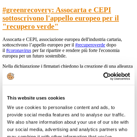
#greenrecovery: Assocarta e CEPI
sottoscrivono l'appello europeo per il
"recupero verde"
Assocarta e CEPI, associazione europea dell'industria cartaria,
sottoscrivono l’appello europeo per il
#recuperoverde
dopo
il
#coronavirus
per far ripartire e rendere più forte l'economia
europea per un futuro sostenibile.
Nella dichiarazione i firmatari chiedono la creazione di una alleanza
globale di decisori politici di tutti i partiti, di leader sia aziendali che
del mondo finanziario, ONG, think tank, stakeholder per il sostegno
e l’attuazione di “Pacchetti di investimento per il recupero verde”.
L’attuale emergenza non farà passare in secondo piano la lotta al
cambiamento climatico e la cura ambientale dei territori.
This website uses cookies
Leggi l'articolo pubblicato
We use cookies to personalise content and ads, to
su
https://www.corriere.it/ambiente/20_aprile_14/appello-europeo-il-
provide social media features and to analyse our traffic.
recupero-verde-il-coronavirus-3
We also share information about your use of our site with
Leggi il comunicato stampa di
our social media, advertising and analytics partners who
CEPI
http://www.cepi.org/Green%20Recovery
may combine it with other information that you’ve