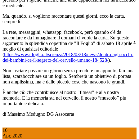
e medicale.
Ma, quando, si vogliono raccontare questi giorni, ecco la carta,
sempre lì.
La rete, messaggini, whatsapp, facebook, però quando c'è da
raccontare e da immaginare il domani ci vuole la carta. Su questo
argomento la splendida copertina de "Il Foglio" di sabato 18 aprile è
meglio di qualsiasi editoriale
(
https://www.ilfoglio.it/scienza/2018/03/18/news/dentro-agli-occhi-
dei-bambini-ce-il-segreto-del-cervello-umano-184528/
).
Non lasciare passare un giorno senza prendere un appunto, fare una
lista, scarabocchiare su un foglio. Sembrerà un obiettivo di portata
non amplissima, ma è dalle piccole cose che nascono le grandi.
È anche ciò che contribuisce al nostro "fitness" e alla nostra
memoria. E la memoria sta nel cervello, il nostro “muscolo” più
importante e delicato.
di Massimo Medugno DG Assocarta
16
Apr, 2020