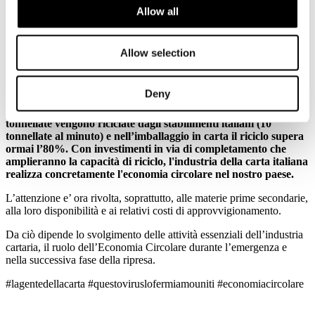
Allow all
I cittadini italiani sanno che questa essenzialità, prima che giuridica,
è nei fatti. L'industria della carta e della trasformazione continua a
produrre - al servizio del paese - imballaggi per alimenti e
Allow selection
medicinali, carte igienico sanitarie, carte per usi speciali e medicali,
oltre che per la cultura e l'informazione.
Deny
Ma l’industria della carta svolge un ruolo strategico
nell’economia circolare del Paese: ogni anno più di 5 milioni di
tonnellate vengono riciclate dagli stabilimenti italiani (10
tonnellate al minuto) e nell’imballaggio in carta il riciclo supera
ormai l’80%. Con investimenti in via di completamento che
amplieranno la capacità di riciclo, l'industria della carta italiana
realizza concretamente l'economia circolare nel nostro paese.
L’attenzione e’ ora rivolta, soprattutto, alle materie prime secondarie,
alla loro disponibilità e ai relativi costi di approvvigionamento.
Da ciò dipende lo svolgimento delle attività essenziali dell’industria
cartaria, il ruolo dell’Economia Circolare durante l’emergenza e
nella successiva fase della ripresa.
#lagentedellacarta #questoviruslofermiamouniti #economiacircolare