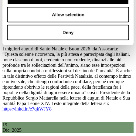
Dic, 2025
Allow selection
I migliori auguri di Santo Natale e Buon
2026 da Assocarta
Deny
I migliori auguri di Santo Natale e Buon 2026 da Assocarta:
“Questa solenne ricorrenza, la più attesa e partecipata dagli italiani,
pone ciascuno di noi, credente o non credente, dinanzi alle più
profonde tra le sollecitazioni dell’animo, siano esse introspezioni
sulla propria condotta o riflessioni sul destino dell’umanità. È anche
in tale distintivo effetto delle Festività Natalizie, al contempo intimo
e universale, che ritengo confortante confidare, perché ovunque
riprendano abbrivio le ragioni della pace, della fratellanza fra i
popoli e della dignità di ogni essere umano” così il Presidente della
Repubblica Sergio Mattarella nella lettera di auguri di Natale a Sua
Santità Papa Leone XIV. Testo integrale della lettera su:
https://lnkd.in/e7qkWJY8
19
Dic, 2025