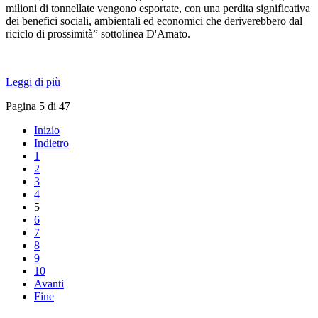
milioni di tonnellate vengono esportate, con una perdita significativa
dei benefici sociali, ambientali ed economici che deriverebbero dal
riciclo di prossimità” sottolinea D'Amato.
Leggi di più
Pagina 5 di 47
Inizio
Indietro
1
2
3
4
5
6
7
8
9
10
Avanti
Fine