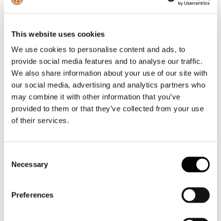
Giornata Internazionale delle Foreste
nell’ambito della 56° Conferenza
Nazionale del Parlamento Europeo
This website uses cookies
Giovani.
We use cookies to personalise content and ads, to
provide social media features and to analyse our traffic.
We also share information about your use of our site with
La superficie della foresta europea è in costante crescita: dal 1950
our social media, advertising and analytics partners who
ad oggi è aumentata del 30% una dimensione pari a 1500 campi da
may combine it with other information that you’ve
calcio al giorno
provided to them or that they’ve collected from your use
Lucca, 21 marzo 2025
- “Assocarta celebra la Giornata Mondiale
of their services.
delle Foreste nel contesto della 56° edizione della Conferenza
Nazionale del Parlamento Europeo Giovani PEG, a Lucca, che
supportiamo insieme a Lucart e Sofidel con la presentazione della
carta di identità ambientale del settore cartario italiano agli studenti
Consent
italiani ed europei presenti all’iniziativa” afferma Massimo Medugno
Necessary
Selection
DG Assocarta.
La conferenza fa quest’anno tappa, a Lucca, la cui provincia
Preferences
rappresenta il primo distretto cartario europeo. Per una Europa più
coesa, con il coinvolgimento di ragazzi provenienti da tutta l’
Unione
per dibattere su temi di attualità europea.