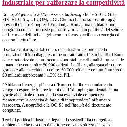
industriale per rafforzare la competitività
Roma, 27 febbraio 2025
– Assocarta, Assografici e SLC-CGIL,
FISTEL CISL, ULCOM, UGL Chimici hanno sottoscritto oggi
presso il Centro Congressi Frentani, a Roma, una dichiarazione
congiunta con sei proposte per rafforzare la competitività del settore
della carta e dell’imballaggio con un focus specifico su energia ed
economia circolare.
Il settore cartario, cartotecnico, della trasformazione e della
produzione di imballaggi esprime un fatturato di 18 miliardi di Euro
ed è caratterizzato da un’occupazione stabile e di qualità: un capitale
umano che conta oltre 80.000 addetti. La filiera, allargata al settore
grafico e alle macchine, ha oltre160.000 addetti e con un fatturato di
28 miliardi rappresenta l’1,3% del PIL.
“Abbiamo l’energia più cara d’Europa, le fibre secondarie che
vengono esportate in aree in cui c’è il “dumping ambientale”, ma
grazie al capitale umano e alla sua essenziale competenza
manteniamo la capacità di fare e di intraprendere” affermano
Assocarta, Assografici e le OO.SS nell’
incipit
del documento
congiunto.
Temi di politica industriale, legati alla sostenibilità energetica e
ambientale, che nascono dalla forte consapevolezza che senza