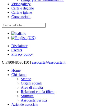
Videogallery
Carta e digitale
Carta e igiene
Convenzioni
Disclaimer
Credits
Privacy policy
C.F.80048530150
|
assocarta@assocarta.it
Home
Chi siamo
Statuto
Organi sociali
Aree di attività
Relazioni con la filiera
Struttura
Assocarta Servizi
Aziende associate