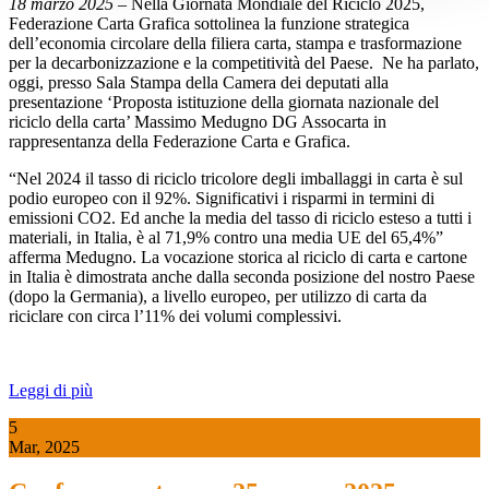
18 marzo 2025
– Nella Giornata Mondiale del Riciclo 2025,
Federazione Carta Grafica sottolinea la funzione strategica
dell’economia circolare della filiera carta, stampa e trasformazione
per la decarbonizzazione e la competitività del Paese. Ne ha parlato,
oggi, presso Sala Stampa della Camera dei deputati alla
presentazione ‘Proposta istituzione della giornata nazionale del
riciclo della carta’ Massimo Medugno DG Assocarta in
rappresentanza della Federazione Carta e Grafica.
“Nel 2024 il tasso di riciclo tricolore degli imballaggi in carta è sul
podio europeo con il 92%. Significativi i risparmi in termini di
emissioni CO2. Ed anche la media del tasso di riciclo esteso a tutti i
materiali, in Italia, è al 71,9% contro una media UE del 65,4%”
afferma Medugno. La vocazione storica al riciclo di carta e cartone
in Italia è dimostrata anche dalla seconda posizione del nostro Paese
(dopo la Germania), a livello europeo, per utilizzo di carta da
riciclare con circa l’11% dei volumi complessivi.
Leggi di più
5
Mar, 2025