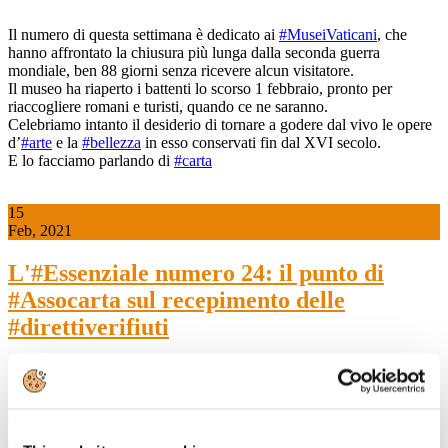
Il numero di questa settimana è dedicato ai
#MuseiVaticani
, che
hanno affrontato la chiusura più lunga dalla seconda guerra
mondiale, ben 88 giorni senza ricevere alcun visitatore.
Il museo ha riaperto i battenti lo scorso 1 febbraio, pronto per
riaccogliere romani e turisti, quando ce ne saranno.
Celebriamo intanto il desiderio di tornare a godere dal vivo le opere
d’
#arte
e la
#bellezza
in esso conservati fin dal XVI secolo.
E lo facciamo parlando di
#carta
15
Feb, 2021
L'#Essenziale numero 24: il punto di
#Assocarta sul recepimento delle
#direttiverifiuti
Il MInistero Ambiente chiarisce sui rifiuti da costruzione e
demolizione “fai da te” in ambito domestico, e ci ricorda la
distinzione tra rifiuti urbani e non urbani.