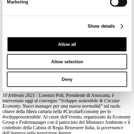
Marketing
stampa nazionale, sta causando una profonda scissione tra
fondamentali e trend.
Show details
Leggi di più
10
Feb, 2021
Allow all
“EoW carta, riciclaggio garantito dalle
Allow selection
cartiere ”: Salgono i prezzi delle carte da
riciclare e gli oneri per la CO2
Deny
10 febbraio 2021
- Lorenzo Poli, Presidente di Assocarta, è
intervenuto oggi al convegno “
Sviluppo sostenibile & Circular
Economy. Nuovi manager per una nuova normalità
” sul ruolo
chiave della filiera cartaria nella #CircularEconomy per lo
#svilupposostenibile. Al cuore dell’evento, organizzato da Economy
Group e Federmanager con il patrocinio del Ministero Ambiente e il
contributo della Cabina di Regia Benessere Italia, la
governance
dell’impresa nella transizione #green.