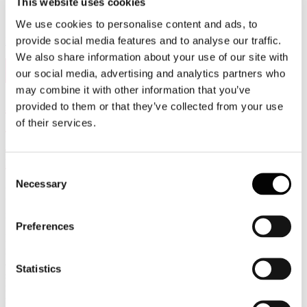
This website uses cookies
We use cookies to personalise content and ads, to
provide social media features and to analyse our traffic.
Leggi di più
We also share information about your use of our site with
11
our social media, advertising and analytics partners who
Feb, 2021
may combine it with other information that you’ve
Assocarta e tutti i consumatori industriali
provided to them or that they’ve collected from your use
di energia riuniti nel Tavolo della
of their services.
domanda di Confindustria : “No alla
finanziarizzazione dell’ETS”
Consent
Necessary
Selection
“Settore manifatturiero con le spalle al muro per la corsa della CO2.
Urgente un dossier Ue sul meccanismo, il Governo nazionale
intervenga a protezione delle proprie imprese”
Preferences
Roma, 11 febbraio 2021 - I recenti aumenti dei prezzi della CO2
mettono spalle al muro l’industria manifatturiera, obbligata ad
acquistare sui mercati le quote per le proprie emissioni a prezzi non
Statistics
sostenibili e impossibilitata, a differenza degli operatori elettrici, a
ribaltarne i costi sui mercati a valle. La massiva partecipazione al
mercato di hedge fund e speculatori finanziari, come riporta la