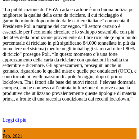
“La pubblicazione dell’EoW carta e cartone è una buona notizia per
migliorare la qualità della carta da riciclare, il cui riciclaggio è
garantito minuto dopo minuto dalle cartiere italiane“ commenta il
Presidente Poli a margine del convegno. “Il settore cartario è
essenziale per l’economia circolare e lo sviluppo sostenibile con più
del 60% della produzione proveniente da fibre riciclate (e ogni punto
percentuale di riciclato in più significano 84.000 tonnellate in più da
immettere nel sistema) mentre negli imballaggi siamo ad oltre l’80%
di riciclo” prosegue Poli. “In questo momento c’è una forte
apprezzamento della carta da riciclare con quotazioni in salita tra
settembre e dicembre. Gli apprezzamenti, proseguiti anche in
gennaio, riguardano le qualità miste e quelle per ondulatori (OCC), e
sono tornati ai livelli massimi di aprile /maggio, dopo il primo
lockdown. Tra i fattori alla base dei nuovi rincari, l’elevata domanda
europea, anche connessa all’entrata in funzione di nuove capacità
produttive che utilizzano prevalentemente queste tipologie di materia
prima, a fronte di una raccolta condizionata dai recenti lockdown.”
Leggi di più
5
Feb, 2021