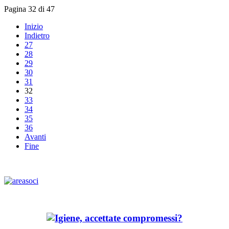
Pagina 32 di 47
Inizio
Indietro
27
28
29
30
31
32
33
34
35
36
Avanti
Fine