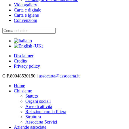
Videogallery
Carta e digitale
Carta e igiene
Convenzioni
Disclaimer
Credits
Privacy policy
C.F.80048530150
|
assocarta@assocarta.it
Home
Chi siamo
Statuto
Organi sociali
Aree di attività
Relazioni con la filiera
Struttura
Assocarta Servizi
Aziende associate