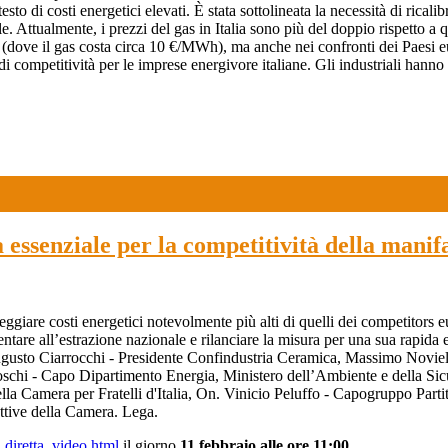
sto di costi energetici elevati. È stata sottolineata la necessità di rical
le. Attualmente, i prezzi del gas in Italia sono più del doppio rispetto
USA (dove il gas costa circa 10 €/MWh), ma anche nei confronti dei Paes
ompetitività per le imprese energivore italiane. Gli industriali hanno pe
 essenziale per la competitività della manif
eggiare costi energetici notevolmente più alti di quelli dei competitors e
ntare all’estrazione nazionale e rilanciare la misura per una sua rapida 
ugusto Ciarrocchi - Presidente Confindustria Ceramica, Massimo Noviel
chi - Capo Dipartimento Energia, Ministero dell’Ambiente e della Sic
lla Camera per Fratelli d'Italia, On. Vinicio Peluffo - Capogruppo Par
ttive della Camera. Lega.
t_diretta_video.html
il giorno
11 febbraio alle ore 11:00.