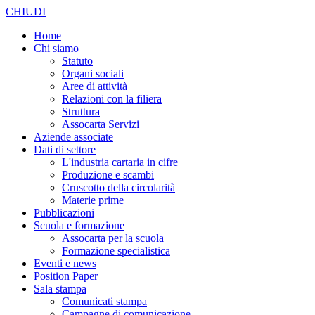
CHIUDI
Home
Chi siamo
Statuto
Organi sociali
Aree di attività
Relazioni con la filiera
Struttura
Assocarta Servizi
Aziende associate
Dati di settore
L'industria cartaria in cifre
Produzione e scambi
Cruscotto della circolarità
Materie prime
Pubblicazioni
Scuola e formazione
Assocarta per la scuola
Formazione specialistica
Eventi e news
Position Paper
Sala stampa
Comunicati stampa
Campagne di comunicazione