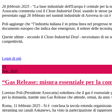
26 febbraio 2025
- “La base industriale dell'Europa è centrale per la n
Assocarta commenta così il
Clean Industrial Deal
, usando le stesse p
presentato oggi 26 febbraio nel summit industriale di Anversa in cui 
Poli aggiunge che “l’industria italiana è in prima linea nel progresso
documento europeo che indica due emergenze, il settore delle tecnologie
Queste ultime - secondo il
Clean Industrial Deal
- necessitano di un s
competitività.
Leggi di più
12
Feb, 2025
“Gas Release: misura essenziale per la com
Lorenzo Poli (Presidente Assocarta) sottolinea che il gas è essenziale 
per la domanda, tramite una Gas Release che attende, ormai, da anni. 
Roma, 11 febbraio 2025 - Si è conclusa la tavola rotonda organizzata d
streaming sui canali Askanews, ha visto la partecipazione di rappresenta