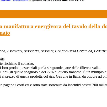
lla manifattura energivora del tavolo della 
nnaio
ofond, Assovetro, Assocarta, Assomet, Confindustria Ceramica, Federb
ile.
 rischiano il collasso.
ro prodotti, essenziali per la stragrande parte delle filiere a valle.
 del 72% di quello spagnolo e del 72% di quello francese. È un multiplo d
l prezzo di quella prodotta col gas. Gas che in Italia, da ottobre ad o
agano i costi ets e sono state sostenute da incentivi costati 200 miliar