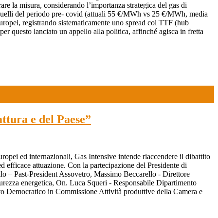
ibrare la misura, considerando l’importanza strategica del gas di
 a quelli del periodo pre- covid (attuali 55 €/MWh vs 25 €/MWh, media
i europei, registrando sistematicamente uno spread col TTF (hub
r questo lanciato un appello alla politica, affinché agisca in fretta
attura e del Paese”
uropei ed internazionali, Gas Intensive intende riaccendere il dibattito
ed efficace attuazione. Con la partecipazione del Presidente di
lo – Past-President Assovetro, Massimo Beccarello - Direttore
urezza energetica, On. Luca Squeri - Responsabile Dipartimento
tito Democratico in Commissione Attività produttive della Camera e