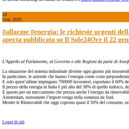
24
Gen, 2025
#allarme #energia: le richieste urgenti de
aperta pubblicata su Il Sole24Ore il 22 ge
L'Appello al Parlamento, al Governo e alle Regioni da parte di Ass
La situazione del sistema industriale diviene ogni giorno più insostenib
In particolare, le aziende che hanno l’energia come costo preponderante
E solo quest’ultime impiegano 700000 lavoratori, esportano il 60% dei lo
Il prezzo della energia in Italia è più alto del 38% di quello tedesco,
E questo per un meccanismo che prezza anche l’energia da rinnovabili a
Amsterdam, nonostante l’import venga nella sostanza da Sud
.
Mentre le Rinnovabili che oggi coprono quasi il 50% del consumo, non p
Leggi di più