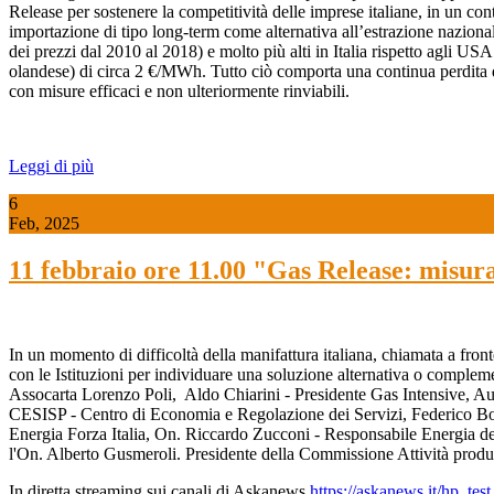
Release per sostenere la competitività delle imprese italiane, in un conte
importazione di tipo long-term come alternativa all’estrazione naziona
dei prezzi dal 2010 al 2018) e molto più alti in Italia rispetto agli 
olandese) di circa 2 €/MWh. Tutto ciò comporta una continua perdita di c
con misure efficaci e non ulteriormente rinviabili.
Leggi di più
6
Feb, 2025
11 febbraio ore 11.00 "Gas Release: misura
In un momento di difficoltà della manifattura italiana, chiamata a front
con le Istituzioni per individuare una soluzione alternativa o compleme
Assocarta Lorenzo Poli, Aldo Chiarini - Presidente Gas Intensive, A
CESISP - Centro di Economia e Regolazione dei Servizi, Federico Bos
Energia Forza Italia, On. Riccardo Zucconi - Responsabile Energia de
l'On. Alberto Gusmeroli. Presidente della Commissione Attività produ
In diretta streaming sui canali di Askanews
https://askanews.it/hp_tes