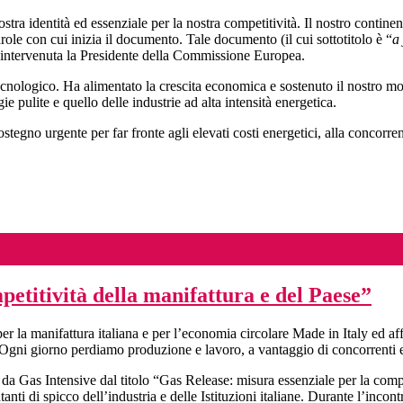
ostra identità ed essenziale per la nostra competitività. Il nostro contin
arole con cui inizia il documento. Tale documento (il cui sottotitolo è “
a
è intervenuta la Presidente della Commissione Europea.
 tecnologico. Ha alimentato la crescita economica e sostenuto il nostro m
 pulite e quello delle industrie ad alta intensità energetica.
ostegno urgente per far fronte agli elevati costi energetici, alla concor
petitività della manifattura e del Paese”
per la manifattura italiana e per l’economia circolare Made in Italy ed a
Ogni giorno perdiamo produzione e lavoro, a vantaggio di concorrenti es
a Gas Intensive dal titolo “Gas Release: misura essenziale per la compet
nti di spicco dell’industria e delle Istituzioni italiane. Durante l’incont