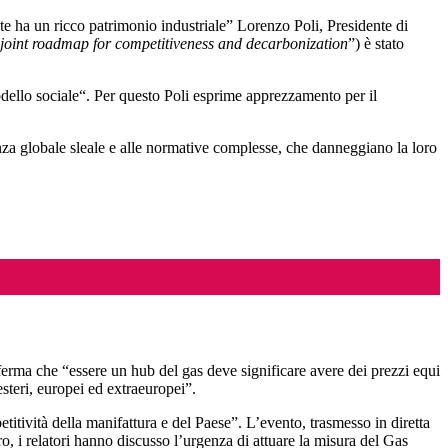
ente ha un ricco patrimonio industriale” Lorenzo Poli, Presidente di
 joint roadmap for competitiveness and decarbonization
”) è stato
odello sociale“. Per questo Poli esprime apprezzamento per il
renza globale sleale e alle normative complesse, che danneggiano la loro
fferma che “essere un hub del gas deve significare avere dei prezzi equi
teri, europei ed extraeuropei”.
itività della manifattura e del Paese”. L’evento, trasmesso in diretta
ro, i relatori hanno discusso l’urgenza di attuare la misura del Gas