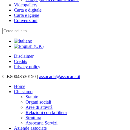
Videogallery
Carta e digitale
Carta e igiene
Convenzioni
Disclaimer
Credits
Privacy policy
C.F.80048530150
|
assocarta@assocarta.it
Home
Chi siamo
Statuto
Organi sociali
Aree di attività
Relazioni con la filiera
Struttura
Assocarta Servizi
Aziende associate