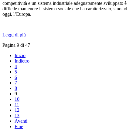
competitività e un sistema industriale adeguatamente sviluppato è
difficile mantenere il sistema sociale che ha caratterizzato, sino ad
oggi, l’Europa.
Leggi di più
Pagina 9 di 47
Inizio
Indietro
4
5
6
7
8
9
10
11
12
13
Avanti
Fine