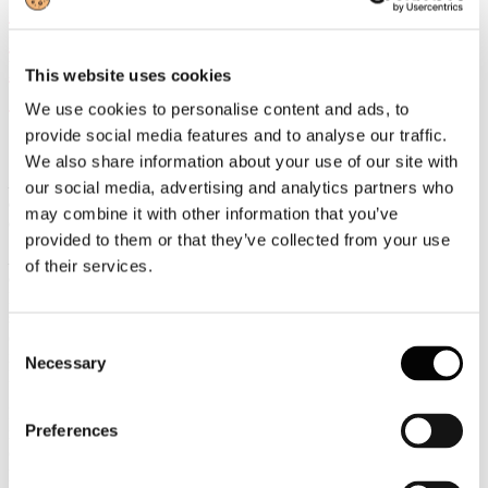
Giornata Internazionale delle Foreste
nell’ambito della 56° Conferenza
Nazionale del Parlamento Europeo
This website uses cookies
Giovani.
We use cookies to personalise content and ads, to
provide social media features and to analyse our traffic.
We also share information about your use of our site with
La superficie della foresta europea è in costante crescita: dal 1950
our social media, advertising and analytics partners who
ad oggi è aumentata del 30% una dimensione pari a 1500 campi da
may combine it with other information that you’ve
calcio al giorno
provided to them or that they’ve collected from your use
Lucca, 21 marzo 2025
- “Assocarta celebra la Giornata Mondiale
of their services.
delle Foreste nel contesto della 56° edizione della Conferenza
Nazionale del Parlamento Europeo Giovani PEG, a Lucca, che
supportiamo insieme a Lucart e Sofidel con la presentazione della
carta di identità ambientale del settore cartario italiano agli studenti
Consent
italiani ed europei presenti all’iniziativa” afferma Massimo Medugno
Necessary
Selection
DG Assocarta.
La conferenza fa quest’anno tappa, a Lucca, la cui provincia
Preferences
rappresenta il primo distretto cartario europeo. Per una Europa più
coesa, con il coinvolgimento di ragazzi provenienti da tutta l’
Unione
per dibattere su temi di attualità europea.