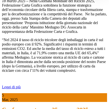
18 marzo 2025
– Nella Giornata Mondiale del Riciclo 2025,
Federazione Carta Grafica sottolinea la funzione strategica
dell’economia circolare della filiera carta, stampa e trasformazione
per la decarbonizzazione e la competitività del Paese. Ne ha parlato,
oggi, presso Sala Stampa della Camera dei deputati alla
presentazione ‘Proposta istituzione della giornata nazionale del
riciclo della carta’ Massimo Medugno DG Assocarta in
rappresentanza della Federazione Carta e Grafica.
“Nel 2024 il tasso di riciclo tricolore degli imballaggi in carta è sul
podio europeo con il 92%. Significativi i risparmi in termini di
emissioni CO2. Ed anche la media del tasso di riciclo esteso a tutti i
materiali, in Italia, è al 71,9% contro una media UE del 65,4%”
afferma Medugno. La vocazione storica al riciclo di carta e cartone
in Italia è dimostrata anche dalla seconda posizione del nostro Paese
(dopo la Germania), a livello europeo, per utilizzo di carta da
riciclare con circa l’11% dei volumi complessivi.
Leggi di più
5
Mar, 2025