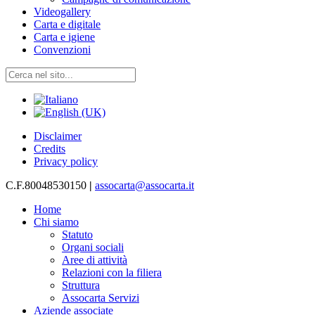
Videogallery
Carta e digitale
Carta e igiene
Convenzioni
Disclaimer
Credits
Privacy policy
C.F.80048530150
|
assocarta@assocarta.it
Home
Chi siamo
Statuto
Organi sociali
Aree di attività
Relazioni con la filiera
Struttura
Assocarta Servizi
Aziende associate