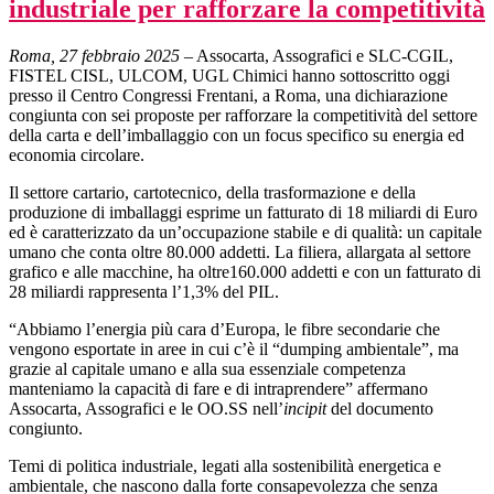
industriale per rafforzare la competitività
Roma, 27 febbraio 2025
– Assocarta, Assografici e SLC-CGIL,
FISTEL CISL, ULCOM, UGL Chimici hanno sottoscritto oggi
presso il Centro Congressi Frentani, a Roma, una dichiarazione
congiunta con sei proposte per rafforzare la competitività del settore
della carta e dell’imballaggio con un focus specifico su energia ed
economia circolare.
Il settore cartario, cartotecnico, della trasformazione e della
produzione di imballaggi esprime un fatturato di 18 miliardi di Euro
ed è caratterizzato da un’occupazione stabile e di qualità: un capitale
umano che conta oltre 80.000 addetti. La filiera, allargata al settore
grafico e alle macchine, ha oltre160.000 addetti e con un fatturato di
28 miliardi rappresenta l’1,3% del PIL.
“Abbiamo l’energia più cara d’Europa, le fibre secondarie che
vengono esportate in aree in cui c’è il “dumping ambientale”, ma
grazie al capitale umano e alla sua essenziale competenza
manteniamo la capacità di fare e di intraprendere” affermano
Assocarta, Assografici e le OO.SS nell’
incipit
del documento
congiunto.
Temi di politica industriale, legati alla sostenibilità energetica e
ambientale, che nascono dalla forte consapevolezza che senza