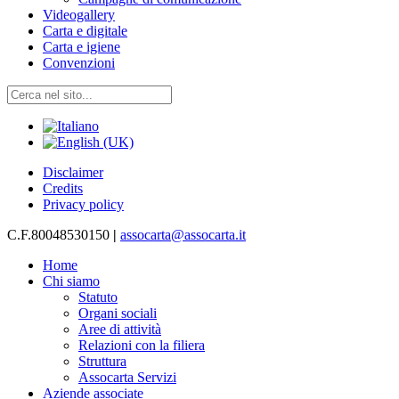
Videogallery
Carta e digitale
Carta e igiene
Convenzioni
Disclaimer
Credits
Privacy policy
C.F.80048530150
|
assocarta@assocarta.it
Home
Chi siamo
Statuto
Organi sociali
Aree di attività
Relazioni con la filiera
Struttura
Assocarta Servizi
Aziende associate