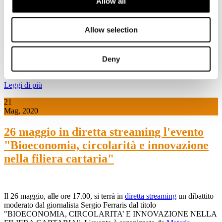
Allow all
Qualcun altro ancora, sostiene che il riciclo dovrebbe essere
misurato al momento in cui si produce l’EoW.
Allow selection
In questi casi va ricordato un vecchio principio e cioè che la forma
dev’essere adeguata alla sostanza, altrimenti c’è il rischio che diventi
formalismo. E questo ci dovrebbe aiutare.
Deny
Leggi di più
21
Mag, 2020
26 maggio in diretta streaming l'evento
"Bioeconomia, circolarità e innovazione
nella filiera cartaria"
Il 26 maggio, alle ore 17.00, si terrà in
diretta streaming
un dibattito
moderato dal giornalista Sergio Ferraris dal titolo
"BIOECONOMIA, CIRCOLARITA’ E INNOVAZIONE NELLA