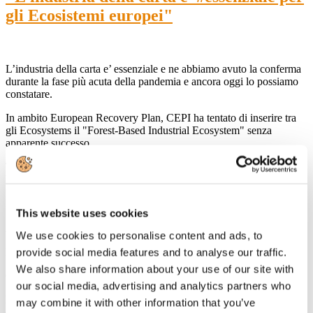
gli Ecosistemi europei"
L’industria della carta e’ essenziale e ne abbiamo avuto la conferma
durante la fase più acuta della pandemia e ancora oggi lo possiamo
constatare.
In ambito European Recovery Plan, CEPI ha tentato di inserire tra
gli Ecosystems il "Forest-Based Industrial Ecosystem" senza
apparente successo.
Tuttavia, l'industria della carta e’ parte di diversi e rilevanti
Ecosystems (pag. 39 del
documento
) .
Di seguito ne elenchiamo solo alcuni:
This website uses cookies
Agri-food (per l’imballaggio)
We use cookies to personalise content and ads, to
Energy Intensive Industries (per il processo e la parte energetica)
provide social media features and to analyse our traffic.
We also share information about your use of our site with
Creative & Cultural Industries (per la parte grafica e stampa)
our social media, advertising and analytics partners who
Proximity & Social Economy (per la prossimità nell’economia
may combine it with other information that you’ve
circolare)