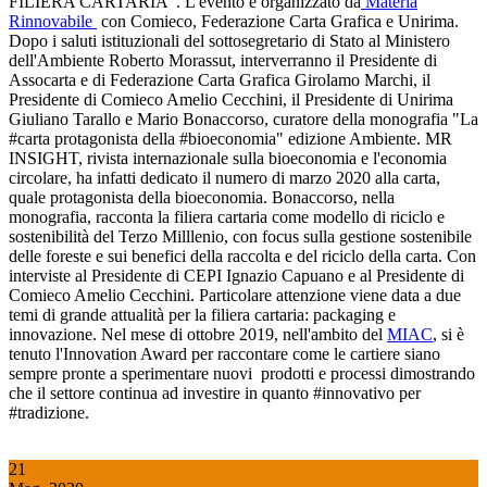
FILIERA CARTARIA". L'evento è organizzato da
Materia
Rinnovabile
con Comieco, Federazione Carta Grafica e Unirima.
Dopo i saluti istituzionali del sottosegretario di Stato al Ministero
dell'Ambiente Roberto Morassut, interverranno il Presidente di
Assocarta e di Federazione Carta Grafica Girolamo Marchi, il
Presidente di Comieco Amelio Cecchini, il Presidente di Unirima
Giuliano Tarallo e Mario Bonaccorso, curatore della monografia "La
#carta protagonista della #bioeconomia" edizione Ambiente. MR
INSIGHT, rivista internazionale sulla bioeconomia e l'economia
circolare, ha infatti dedicato il numero di marzo 2020 alla carta,
quale protagonista della bioeconomia. Bonaccorso, nella
monografia, racconta la filiera cartaria come modello di riciclo e
sostenibilità del Terzo Milllenio, con focus sulla gestione sostenibile
delle foreste e sui benefici della raccolta e del riciclo della carta. Con
interviste al Presidente di CEPI Ignazio Capuano e al Presidente di
Comieco Amelio Cecchini. Particolare attenzione viene data a due
temi di grande attualità per la filiera cartaria: packaging e
innovazione. Nel mese di ottobre 2019, nell'ambito del
MIAC
, si è
tenuto l'Innovation Award per raccontare come le cartiere siano
sempre pronte a sperimentare nuovi prodotti e processi dimostrando
che il settore continua ad investire in quanto #innovativo per
#tradizione.
21