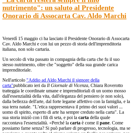
nutrimento": un saluto al Presidente
Onorario di Assocarta Cav. Aldo Marchi
Venerdì 15 maggio ci ha lasciato il Presidente Onorario di Assocarta
Cav. Aldo Marchi e con lui un pezzo di storia dell'imprenditoria
italiana, non solo cartaria.
Un secolo di vita passato in compagnia della carta che fu il suo
stesso nutrimento, oltre che "soggetto" della sua grande carica
imprenditoriale.
Nell'articolo
"Addio ad Aldo Marchi il signore della
carta"
pubblicato ieri da
Il Giornale di Vicenza
, Chiara Roverotto
tratteggia le coordinate umane e imprenditoriali di un uomo mosso
dall'essenzialità della vita, dall'eleganza del pensiero (e non solo),
dalla bellezza dell'arte, dal forte legame affettivo con la famiglia, e la
sua terra natale. "L’etica rappresentava il primo dei suoi valori ...
uomo di spirito, esperto di arte ha sempre creduto nella carta". La
sua storia iniziò con i fili di seta, e poi la
carta
della quale
raccontava l'essenzialità. «Perché la
carta
è come il
pane
. Come
possiamo farne senza? Si può parlare di progresso, tecnologia, ma se