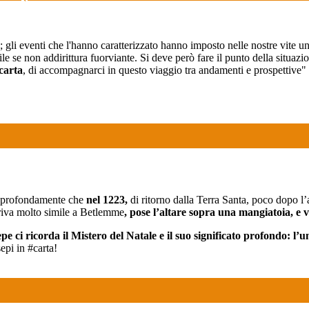
; gli eventi che l'hanno caratterizzato hanno imposto nelle nostre vite
le se non addirittura fuorviante. Si deve però fare il punto della situazio
carta
, di accompagnarci in questo viaggio tra andamenti e prospettive" 
ì profondamente che
nel 1223,
di ritorno dalla Terra Santa, poco dopo l’
ariva molto simile a Betlemme
, pose
l’
altare sopra una mangiatoia
, e 
pe ci ricorda il Mistero del Natale e il
s
uo significato profondo: l’u
epi in #carta!