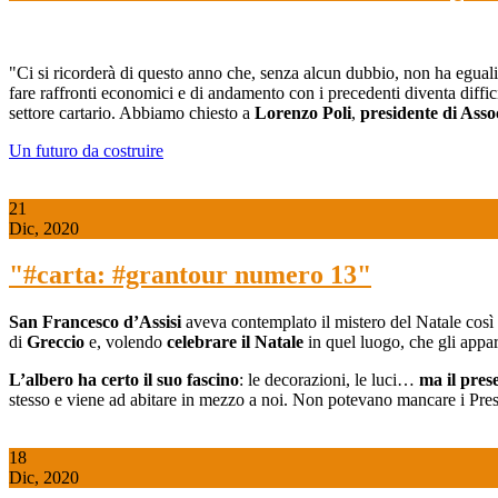
"Ci si ricorderà di questo anno che, senza alcun dubbio, non ha eguali
fare raffronti economici e di andamento con i precedenti diventa diffici
settore cartario. Abbiamo chiesto a
Lorenzo Poli
,
p
residente di Asso
Un futuro da costruire
21
Dic, 2020
"#carta: #grantour numero 13"
San Francesco d’Assisi
aveva contemplato il mistero del Natale cos
di
Greccio
e, volendo
celebrare il Natale
in quel luogo, che gli app
L’albero ha certo il suo fascino
: le decorazioni, le luci…
ma il prese
stesso e viene ad abitare in mezzo a noi. Non potevano mancare i Pres
18
Dic, 2020