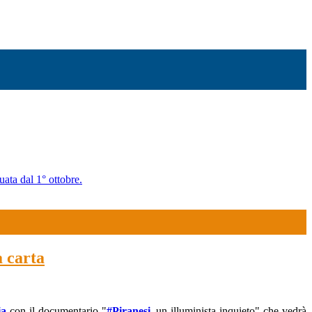
uata dal 1° ottobre.
a carta
ia
con il documentario "
#Piranesi
, un illuminista inquieto" che vedrà