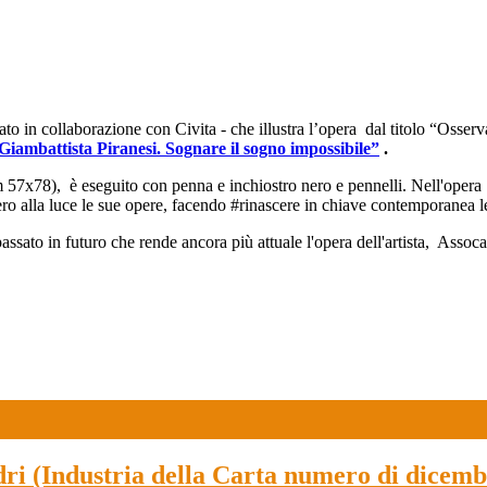
to in collaborazione con Civita - che illustra l’opera dal titolo “Osserv
Giambattista Piranesi. Sognare il sogno impossibile”
.
cm 57x78), è eseguito con penna e inchiostro nero e pennelli. Nell'opera S
ennero alla luce le sue opere, facendo #rinascere in chiave contemporanea
assato in futuro che rende ancora più attuale l'opera dell'artista, Asso
dri (Industria della Carta numero di dicemb