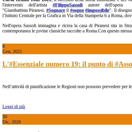
l'intervento dell'artista
#FilippoSassoli
autore dell'opera
"Giambattista Piranesi.
#Sognare
il
#sogno
#impossibile
". Il disegn
l’Istituto Centrale per la Grafica in Via della Stamperia 6 a Roma, dov
Nell'opera Sassoli immagina e ricrea la casa di Piranesi sita in Stra
contemporanea le
r
ovine classiche raccolte a Roma.Con questo mess
8
Gen, 2021
L'#Essenziale numero 19: il punto di #Assoc
Nell’attività di pianificazione le Regioni non possono prevedere per legg
Leggi di più
30
Dic, 2020