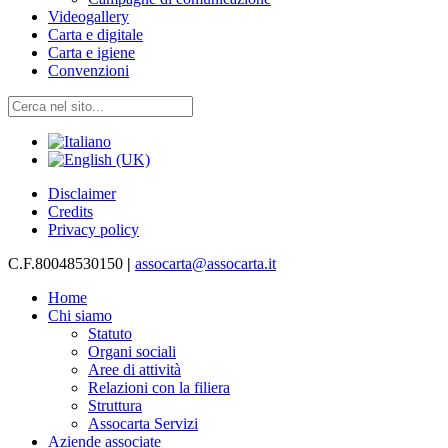
Videogallery
Carta e digitale
Carta e igiene
Convenzioni
Disclaimer
Credits
Privacy policy
C.F.80048530150
|
assocarta@assocarta.it
Home
Chi siamo
Statuto
Organi sociali
Aree di attività
Relazioni con la filiera
Struttura
Assocarta Servizi
Aziende associate