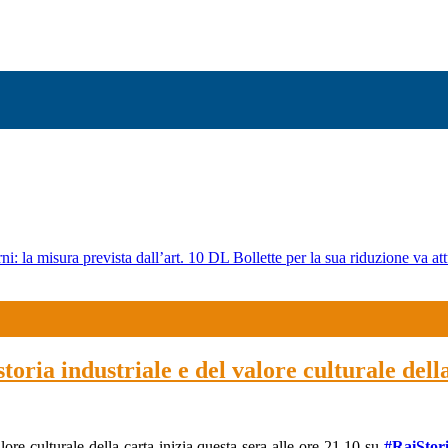
ni: la misura prevista dall’art. 10 DL Bollette per la sua riduzione va att
toria industriale e del valore culturale dell
alore culturale della carta inizia questa sera alle
ore 21.10 su
#RaiStor