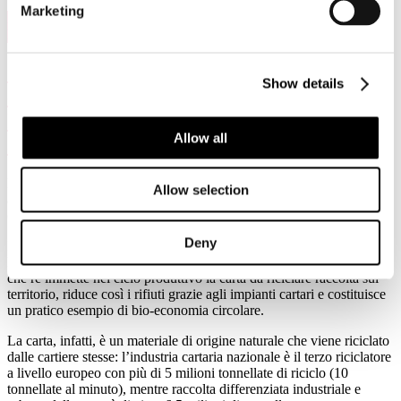
Marketing
20
Dic, 2019
“Più impianti per riciclare e dare
Show details
certezza ai mercati delle fibre secondarie.
Incidere sul Recycling Habitat con 5
Allow all
azioni”
Roma, 17 dicembre 2019 - Massimo Medugno è intervenuto oggi
Allow selection
all’EcoForum della regione Lazio - organizzato da Legambiente - di
cui Assocarta è partner sostenitore.
Deny
Nell’ambito del panel di discussione "Rifiuti zero impianti mille“,
Medugno ha messo in luce le potenzialità del settore cartario italiano
che re immette nel ciclo produttivo la carta da riciclare raccolta sul
territorio, riduce così i rifiuti grazie agli impianti cartari e costituisce
un pratico esempio di bio-economia circolare.
La carta, infatti, è un materiale di origine naturale che viene riciclato
dalle cartiere stesse: l’industria cartaria nazionale è il terzo riciclatore
a livello europeo con più di 5 milioni tonnellate di riciclo (10
tonnellate al minuto), mentre raccolta differenziata industriale e