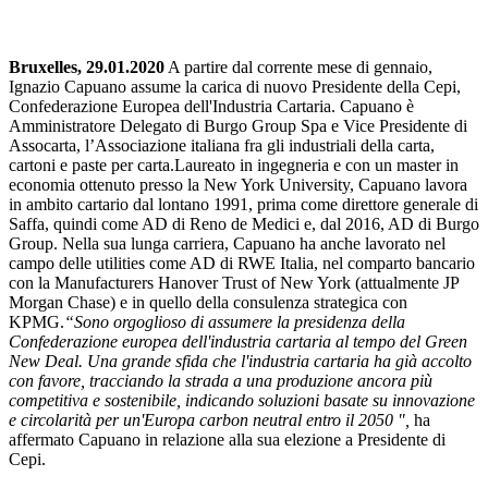
Bruxelles, 29.01.2020
A partire dal corrente mese di gennaio,
Ignazio Capuano assume la carica di nuovo Presidente della Cepi,
Confederazione Europea dell'Industria Cartaria. Capuano è
Amministratore Delegato di Burgo Group Spa e Vice Presidente di
Assocarta, l’Associazione italiana fra gli industriali della carta,
cartoni e paste per carta.Laureato in ingegneria e con un master in
economia ottenuto presso la New York University, Capuano lavora
in ambito cartario dal lontano 1991, prima come direttore generale di
Saffa, quindi come AD di Reno de Medici e, dal 2016, AD di Burgo
Group. Nella sua lunga carriera, Capuano ha anche lavorato nel
campo delle utilities come AD di RWE Italia, nel comparto bancario
con la Manufacturers Hanover Trust of New York (attualmente JP
Morgan Chase) e in quello della consulenza strategica con
KPMG.
“Sono orgoglioso di assumere la presidenza della
Confederazione europea dell'industria cartaria al tempo del Green
New Deal. Una grande sfida che l'industria cartaria ha già accolto
con favore, tracciando la strada a una produzione ancora più
competitiva e sostenibile, indicando soluzioni basate su innovazione
e circolarità per un'Europa carbon neutral entro il 2050 ",
ha
affermato Capuano in relazione alla sua elezione a Presidente di
Cepi.