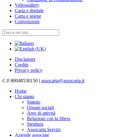
Videogallery
Carta e digitale
Carta e igiene
Convenzioni
Disclaimer
Credits
Privacy policy
C.F.80048530150
|
assocarta@assocarta.it
Home
Chi siamo
Statuto
Organi sociali
Aree di attività
Relazioni con la filiera
Struttura
Assocarta Servizi
Aziende associate