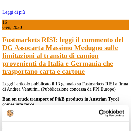
Leggi di più
16
Gen, 2020
Fastmarkets RISI: leggi il commento del
DG Assocarta Massimo Medugno sulle
limitazioni al transito di camion
provenienti da Italia e Germania che
trasportano carta e cartone
Leggi l'articolo pubblicato il 13 gennaio su Fastmarkets RISI a firma
di Andrea Venturini. (Pubblicazione concessa da PPI Europe)
Ban on truck transport of P&B products in Austrian Tyrol
comes into force
BRUSSELS, Jan. 13, 2020 (Fastmarkets RISI) - A law approved by
the government of Tyrol, Austria, prohibiting the transport of certain
goods, including paper and board (P&B) products and waste, by
heavy-duty vehicles on a section of the A 12 Inntal motorway came