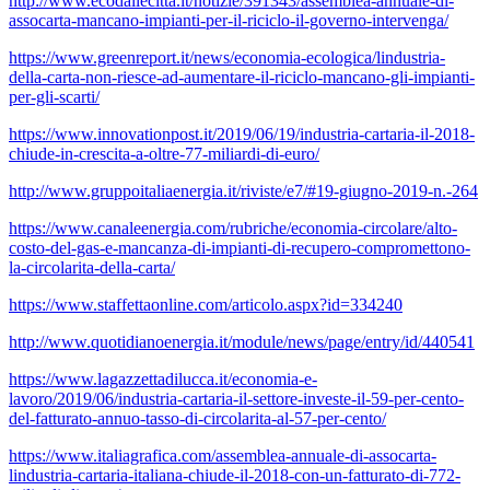
http://www.ecodallecitta.it/notizie/391343/assemblea-annuale-di-
assocarta-mancano-impianti-per-il-riciclo-il-governo-intervenga/
https://www.greenreport.it/news/economia-ecologica/lindustria-
della-carta-non-riesce-ad-aumentare-il-riciclo-mancano-gli-impianti-
per-gli-scarti/
https://www.innovationpost.it/2019/06/19/industria-cartaria-il-2018-
chiude-in-crescita-a-oltre-77-miliardi-di-euro/
http://www.gruppoitaliaenergia.it/riviste/e7/#19-giugno-2019-n.-264
https://www.canaleenergia.com/rubriche/economia-circolare/alto-
costo-del-gas-e-mancanza-di-impianti-di-recupero-compromettono-
la-circolarita-della-carta/
https://www.staffettaonline.com/articolo.aspx?id=334240
http://www.quotidianoenergia.it/module/news/page/entry/id/440541
https://www.lagazzettadilucca.it/economia-e-
lavoro/2019/06/industria-cartaria-il-settore-investe-il-59-per-cento-
del-fatturato-annuo-tasso-di-circolarita-al-57-per-cento/
https://www.italiagrafica.com/assemblea-annuale-di-assocarta-
lindustria-cartaria-italiana-chiude-il-2018-con-un-fatturato-di-772-