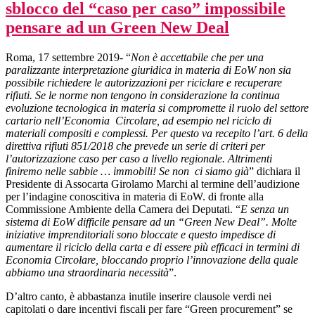
sblocco del “caso per caso” impossibile
pensare ad un Green New Deal
Roma, 17 settembre 2019- “
Non è accettabile che per una
paralizzante interpretazione giuridica in materia di EoW non sia
possibile richiedere le autorizzazioni per riciclare e recuperare
rifiuti. Se le norme non tengono in considerazione la continua
evoluzione tecnologica in materia si compromette il ruolo del settore
cartario nell’Economia Circolare, ad esempio nel riciclo di
materiali compositi e complessi. Per questo va recepito l’art. 6 della
direttiva rifiuti 851/2018 che prevede un serie di criteri per
l’autorizzazione caso per caso a livello regionale. Altrimenti
finiremo nelle sabbie … immobili! Se non ci siamo già
” dichiara il
Presidente di Assocarta Girolamo Marchi al termine dell’audizione
per l’indagine conoscitiva in materia di EoW. di fronte alla
Commissione Ambiente della Camera dei Deputati. “
E senza un
sistema di EoW difficile pensare ad un “Green New Deal”. Molte
iniziative imprenditoriali sono bloccate e questo impedisce di
aumentare il riciclo della carta e di essere più efficaci in termini di
Economia Circolare, bloccando proprio l’innovazione della quale
abbiamo una straordinaria necessità
”.
D’altro canto, è abbastanza inutile inserire clausole verdi nei
capitolati o dare incentivi fiscali per fare “Green procurement” se