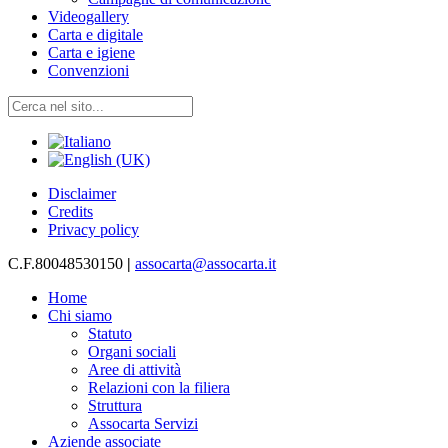
Videogallery
Carta e digitale
Carta e igiene
Convenzioni
Disclaimer
Credits
Privacy policy
C.F.80048530150
|
assocarta@assocarta.it
Home
Chi siamo
Statuto
Organi sociali
Aree di attività
Relazioni con la filiera
Struttura
Assocarta Servizi
Aziende associate