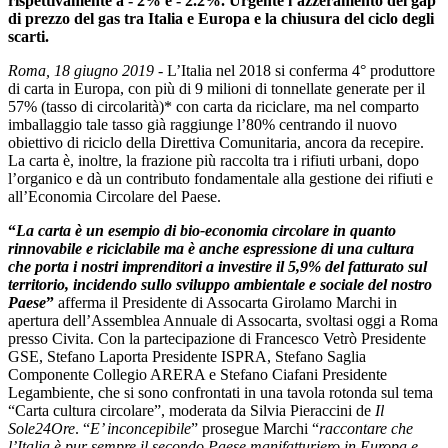
rispettivamente a - 2% e - 2.2%. Urgente l’azzeramento del gap
di prezzo del gas tra Italia e Europa e la chiusura del ciclo degli
scarti.
Roma, 18 giugno 2019
- L’Italia nel 2018 si conferma 4° produttore
di carta in Europa, con più di 9 milioni di tonnellate generate per il
57% (tasso di circolarità)* con carta da riciclare, ma nel comparto
imballaggio tale tasso già raggiunge l’80% centrando il nuovo
obiettivo di riciclo della Direttiva Comunitaria, ancora da recepire.
La carta è, inoltre, la frazione più raccolta tra i rifiuti urbani, dopo
l’organico e dà un contributo fondamentale alla gestione dei rifiuti e
all’Economia Circolare del Paese.
“
La carta è un esempio di bio-economia circolare in quanto
rinnovabile e riciclabile ma è anche espressione di una cultura
che porta i nostri imprenditori a investire il 5,9% del fatturato sul
territorio, incidendo sullo sviluppo ambientale e sociale del nostro
Paese
”
afferma il Presidente di Assocarta Girolamo Marchi in
apertura dell’Assemblea Annuale di Assocarta, svoltasi oggi a Roma
presso Civita. Con la partecipazione di Francesco Vetrò Presidente
GSE, Stefano Laporta Presidente ISPRA, Stefano Saglia
Componente Collegio ARERA e Stefano Ciafani Presidente
Legambiente, che si sono confrontati in una tavola rotonda sul tema
“Carta cultura circolare”, moderata da Silvia Pieraccini de
Il
Sole24Ore
. “
E’ inconcepibile
” prosegue Marchi “
raccontare che
l’Italia è pur sempre il secondo Paese manifatturiero in Europa e