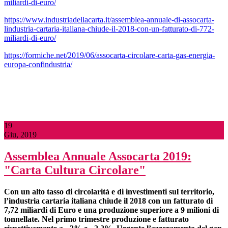
miliardi-di-euro/
https://www.industriadellacarta.it/assemblea-annuale-di-assocarta-
lindustria-cartaria-italiana-chiude-il-2018-con-un-fatturato-di-772-
miliardi-di-euro/
https://formiche.net/2019/06/assocarta-circolare-carta-gas-energia-
europa-confindustria/
19
Giu, 2019
Assemblea Annuale Assocarta 2019:
"Carta Cultura Circolare"
Con un alto tasso di circolarità e di investimenti
sul territorio,
l’industria cartaria italiana chiude il 2018 con un fatturato di
7,72 miliardi di Euro e una produzione superiore a 9 milioni di
tonnellate. Nel primo trimestre produzione e fatturato