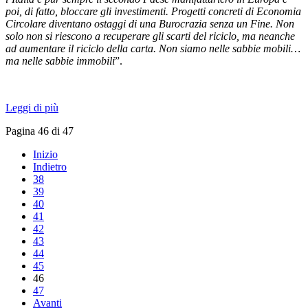
poi, di fatto, bloccare gli investimenti. Progetti concreti di Economia
Circolare diventano ostaggi di una Burocrazia senza un Fine. Non
solo non si riescono a recuperare gli scarti del riciclo, ma neanche
ad aumentare il riciclo della carta. Non siamo nelle sabbie mobili…
ma nelle sabbie immobili
”.
Leggi di più
Pagina 46 di 47
Inizio
Indietro
38
39
40
41
42
43
44
45
46
47
Avanti