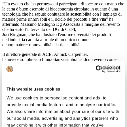
“Un evento che ha permesso ai partecipanti di toccare con mano che
la carta è buon esempio di bioeconomia circolare in quanto è una
tecnologia che ha saputo coniugare la sostenibilità con l’impiego di
materie prime rinnovabili e il riciclo dei prodotti a fine vita” ha
affermato Massimo Medugno Dg Assocarta a margine dell’evento
che ha visto l’intervento del DG di CEPI,
Jori Ringman, che ha illustrato l'enorme diversità dei prodotti
nell'industria cartaria a fronte di un unico comune
denominatore: rinnovabilità e la riciclabilità.
Il direttore generale di ACE, Annick Carpentier,
ha invece sottolineato l’importanza simbolica di un evento come
#PaperPresents che illustra l’ impegno nella gestione sostenibile
delle foreste di tutta la filiera cartaria e forestale. “Le foreste europee
sono cresciute negli ultimi 10 anni di una superficie pari a oltre
1.500 campi da calcio ogni giorno” è il messaggio chiave della
campagna TwoSides – Il lato verde della carta che, già diffusa a
This website uses cookies
livello europeo, prenderà il via anche in Italia nel corso del mese di
settembre. CEPI, FEFCO, ACE e FEPE nel corso dell’evento si
We use cookies to personalise content and ads, to
sono inoltre impegnati a piantare un albero per ognuno dei
provide social media features and to analyse our traffic.
partecipanti a #PaperPresents.
http://www.cepi.org/paper_presents
(clicca sul link per vedere il video)
We also share information about your use of our site with
our social media, advertising and analytics partners who
may combine it with other information that you’ve