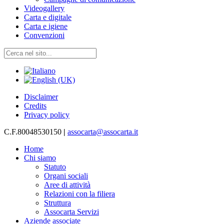
Videogallery
Carta e digitale
Carta e igiene
Convenzioni
Disclaimer
Credits
Privacy policy
C.F.80048530150
|
assocarta@assocarta.it
Home
Chi siamo
Statuto
Organi sociali
Aree di attività
Relazioni con la filiera
Struttura
Assocarta Servizi
Aziende associate