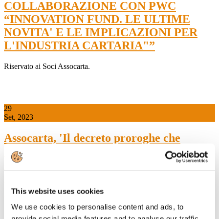
COLLABORAZIONE CON PWC
“INNOVATION FUND. LE ULTIME
NOVITA' E LE IMPLICAZIONI PER
L'INDUSTRIA CARTARIA"”
Riservato ai Soci Assocarta.
29
Set, 2023
Assocarta, 'Il decreto proroghe che
anticipa al 15 novembre la
compensazione dei crediti d’imposta
danneggia la competitività delle industrie
energivore”
This website uses cookies
We use cookies to personalise content and ads, to
29 settembre 2023 - Anticipare al 15 novembre 2023 la
provide social media features and to analyse our traffic.