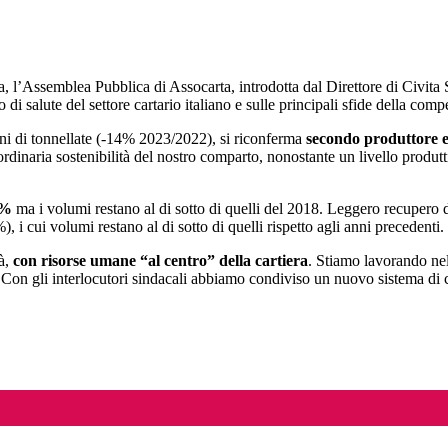
oma, l’Assemblea Pubblica di Assocarta, introdotta dal Direttore di Ci
o di salute del settore cartario italiano e sulle principali sfide della compe
oni di tonnellate (-14% 2023/2022), si riconferma
secondo produttore 
ordinaria sostenibilità del nostro comparto, nonostante un livello produtt
,9%
ma i volumi restano al di sotto di quelli del 2018. Leggero recupero d
%), i cui volumi restano al di sotto di quelli rispetto agli anni precedenti.
tà,
con risorse umane “al centro” della cartiera
. Stiamo lavorando nel 
 Con gli interlocutori sindacali abbiamo condiviso un nuovo sistema di c