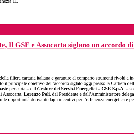
enezia 11.
e, Il GSE e Assocarta siglano un accordo di
lla filiera cartaria italiana e garantire al comparto strumenti rivolti a in
sto il principale obiettivo dell’accordo siglato oggi presso la Cartiera de
aste per carta – e il
Gestore dei Servizi Energetici – GSE S.p.A
. – s
 di Assocarta,
Lorenzo Poli,
dal Presidente e dall’Amministratore deleg
lle opportunità derivanti dagli incentivi per l’efficienza energetica e pe