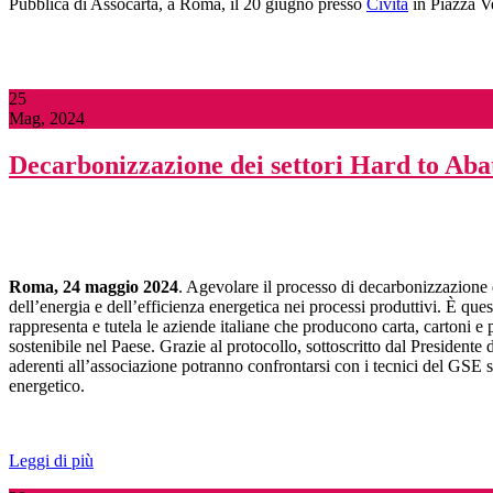
Pubblica di Assocarta, a Roma, il 20 giugno presso
Civita
in Piazza V
25
Mag, 2024
Decarbonizzazione dei settori Hard to Abat
Roma,
24 maggio 2024
. Agevolare il processo di decarbonizzazione de
dell’energia e dell’efficienza energetica nei processi produttivi. È que
rappresenta e tutela le aziende italiane che producono carta, cartoni e p
sostenibile nel Paese. Grazie al protocollo, sottoscritto dal Presidente
aderenti all’associazione potranno confrontarsi con i tecnici del GSE su
energetico.
Leggi di più