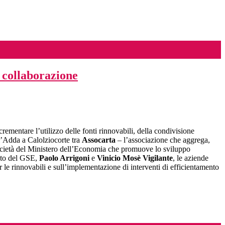
 collaborazione
crementare l’utilizzo delle fonti rinnovabili, della condivisione
ll’Adda a Calolziocorte tra
Assocarta
– l’associazione che aggrega,
ocietà del Ministero dell’Economia che promuove lo sviluppo
ato del GSE,
Paolo Arrigoni
e
Vinicio Mosè Vigilante
, le aziende
r le rinnovabili e sull’implementazione di interventi di efficientamento