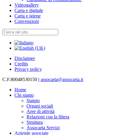
Videogallery
Carta e digitale
Carta e igiene
Convenzioni
Disclaimer
Credits
Privacy policy
C.F.80048530150
|
assocarta@assocarta.it
Home
Chi siamo
Statuto
Organi sociali
Aree di attività
Relazioni con la filiera
Struttura
Assocarta Servizi
Aziende associate