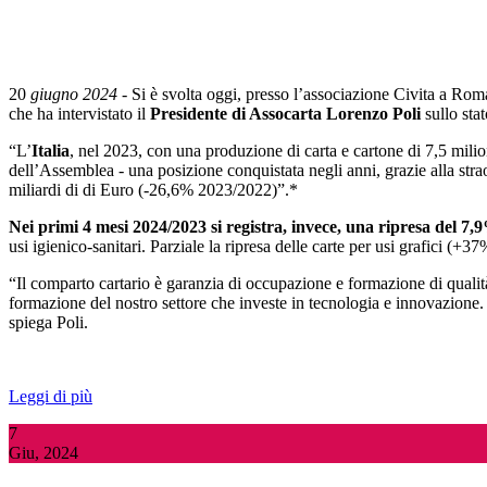
20
giugno 2024
- Si è svolta oggi, presso l’associazione Civita a R
che ha intervistato il
Presidente di Assocarta Lorenzo Poli
sullo stat
“L’
Italia
, nel 2023, con una produzione di carta e cartone di 7,5 mili
dell’Assemblea - una posizione conquistata negli anni, grazie alla stra
miliardi di di Euro (-26,6% 2023/2022)”.*
Nei primi 4 mesi 2024/2023 si registra, invece, una ripresa del 7
usi igienico-sanitari. Parziale la ripresa delle carte per usi grafici (+37
“Il comparto cartario è garanzia di occupazione e formazione di quali
formazione del nostro settore che investe in tecnologia e innovazione.
spiega Poli.
Leggi di più
7
Giu, 2024