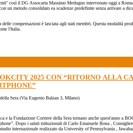
enienti" così il DG Assocarta Massimo Medugno intervenuto oggi a Roma 
on un metodo consolidato ea scadenze predefinite senza arrivare a dice
a delle compensazioni è lasciata agli stati membri. Questa modalità prod
me l'Italia.
KCITY 2025 CON “RITORNO ALLA CA
RTPHONE”
della Sera (Via Eugenio Balzan 3, Milano)
ica
e la
Fondazione Corriere della Sera
tornano anche quest'anno a BOOK
tphone”. Dopo i saluti istituzionali di
Carlo Emanuele Bona
, Consiglier
studio internazionale
realizzato da
University of Pennsylvania
,
Jawahar