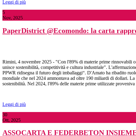
Leggi di più
5
Nov, 2025
PaperDistrict @Ecomondo: la carta rapprese
Rimini, 4 novembre 2025 - "Con l'89% di materie prime rinnovabili o ri
unisce sostenibilità, competitività e cultura industriale". L'affermaz
PPWR ridisegna il futuro degli imballaggi“. D'Amato ha ribadito ruolo
mondiale che nel 2024 ammontava ad oltre 190 miliardi di dollari. La bi
sostenibilità. Nel 2024, l'89% delle materie prime utilizzate proveniva d
Leggi di più
30
Ott, 2025
ASSOCARTA E FEDERBETON INSIEM