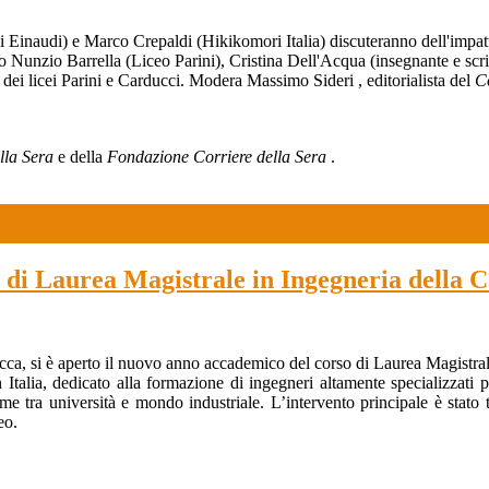
i Einaudi) e
Marco Crepaldi
(Hikikomori Italia) discuteranno dell'imp
 Nunzio Barrella
(Liceo Parini),
Cristina Dell'Acqua
(insegnante e scri
ti dei licei Parini e Carducci. Modera
Massimo Sideri
, editorialista del
Co
lla Sera
e della
Fondazione Corriere della Sera
.
di Laurea Magistrale in Ingegneria della Ca
, si è aperto il nuovo anno accademico del corso di Laurea Magistrale i
Italia, dedicato alla formazione di ingegneri altamente specializzati pe
egame tra università e mondo industriale. L’intervento principale è st
eo.