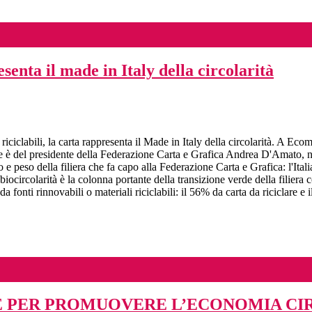
nta il made in Italy della circolarità
ciclabili, la carta rappresenta il Made in Italy della circolarità. A Ec
ione è del presidente della Federazione Carta e Grafica Andrea D'Amato, n
 e peso della filiera che fa capo alla Federazione Carta e Grafica: l'It
ocircolarità è la colonna portante della transizione verde della filiera
a fonti rinnovabili o materiali riciclabili: il 56% da carta da riciclare e 
E PER PROMUOVERE L’ECONOMIA CI