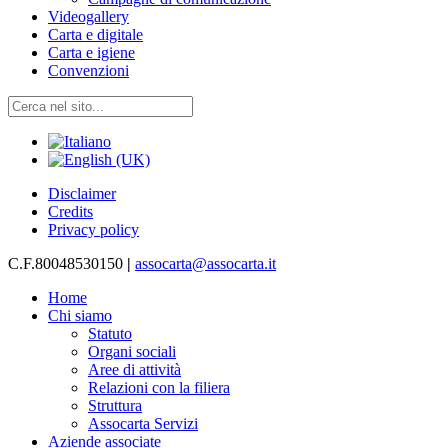
Videogallery
Carta e digitale
Carta e igiene
Convenzioni
Disclaimer
Credits
Privacy policy
C.F.80048530150
|
assocarta@assocarta.it
Home
Chi siamo
Statuto
Organi sociali
Aree di attività
Relazioni con la filiera
Struttura
Assocarta Servizi
Aziende associate