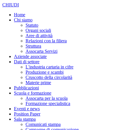
CHIUDI
Home
Chi siamo
Statuto
Organi sociali
Aree di attività
Relazioni con la filiera
Struttura
Assocarta Servizi
Aziende associate
Dati di settore
L'industria cartaria in cifre
Produzione e scambi
Cruscotto della circolarità
Materie prime
Pubblicazioni
Scuola e formazione
Assocarta per la scuola
Formazione specialistica
Eventi e news
Position Paper
Sala stampa
Comunicati stampa
Campagne di comunicazione