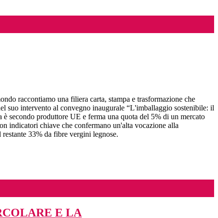
omondo raccontiamo una filiera carta, stampa e trasformazione che
el suo intervento al convegno inaugurale “L'imballaggio sostenibile: il
alia è secondo produttore UE e ferma una quota del 5% di un mercato
 con indicatori chiave che confermano un'alta vocazione alla
il restante 33% da fibre vergini legnose.
RCOLARE E LA