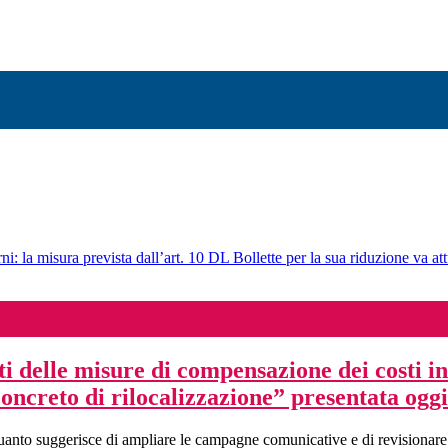
ni: la misura prevista dall’art. 10 DL Bollette per la sua riduzione va att
i delle misure di compensazione dei costi ind
io concreto di rilocalizzazione” presentata 
nto suggerisce di ampliare le campagne comunicative e di revisionare l