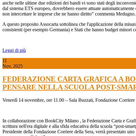
anche nelle ultime due edizioni dei bandi vi sono stati degli inconv
dal sistema ETS europeo, dovrebbero essere attuate automaticamente c
non intercettare le imprese che ne hanno diritto” commenta Medugno.
A questo proposito Assocarta sottolinea che l'applicazione della misur
consistenti (per esempio Germania) e Stati che hanno budget minori co
Leggi di più
11
Nov, 2025
FEDERAZIONE CARTA GRAFICA A BOO
PENSARE NELLA SCUOLA POST-SMA
Venerdì 14 novembre, ore 11.00 – Sala Buzzati, Fondazione Corriere 
In collaborazione con
BookCity Milano
, la
Federazione Carta e Graf
scrittura nell'era digitale e alla sfida educativa della scuola “post-smar
Presidente della Fondazione Corriere della Sera, verrà presentato uno