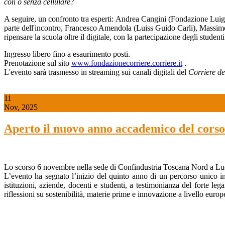
con o senza cellulare?
A seguire, un confronto tra esperti:
Andrea Cangini
(Fondazione Luig
parte dell'incontro,
Francesco Amendola
(Luiss Guido Carli),
Massimo
ripensare la scuola oltre il digitale, con la partecipazione degli studen
Ingresso libero fino a esaurimento posti.
Prenotazione sul sito
www.fondazionecorriere.corriere.it
.
L'evento sarà trasmesso in
streaming
sui canali digitali del
Corriere de
11
Nov, 2025
Aperto il nuovo anno accademico del corso 
Lo scorso 6 novembre nella sede di Confindustria Toscana Nord a Lucca
L’evento ha segnato l’inizio del quinto anno di un percorso unico in 
istituzioni, aziende, docenti e studenti, a testimonianza del forte l
riflessioni su sostenibilità, materie prime e innovazione a livello europ