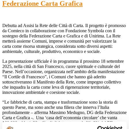
Federazione Carta Grafica
Debutta ad Assisi la Rete delle Città di Carta. Il progetto è promosso
da Comieco in collaborazione con Fondazione Symbola con il
sostegno della Federazione Carta e Grafica e di Unirima. La Rete
metterà assieme Comuni, imprese e comunità per valorizzare la
carta come risorsa strategica, considerata sotto diversi aspetti:
ambientale, culturale, produttivo, economico e sociale.
La presentazione ufficiale è in programma il prossimo 18 settembre
2025, nella città di San Francesco, cuore spirituale e culturale del
Paese. Nell’occasione, organizzata nell’ambito della manifestazione
“Il Cortile di Francesco”, i Comuni che hanno già aderito
sottoscriveranno il Manifesto della Rete, come impegno collettivo
che inquadra la carta come leva di rigenerazione territoriale,
innovazione ambientale e coesione sociale.
“Le fabbriche di carta, stampa e trasformazione sono la storia di
questo Paese, ma sono anche una filiera che innerva l’Italia
profondamente – afferma Massimo Medugno, DG della Federazione
Carta e Grafica -. Una ‘casa dell’economia circolare’ che vanta
160.000 addetti, 28 miliardi di fatturato e vale l’1, 2% del PIL, con
un tasso di riciclo nell’imballaggio stabilmente oltre l’85%, le cui