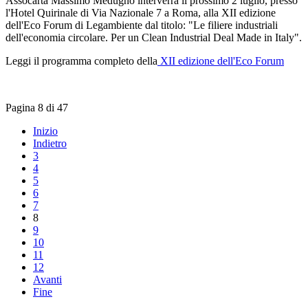
Assocarta Massimo Medugno interverrà il prossimo 2 luglio, presso
l'Hotel Quirinale di Via Nazionale 7 a Roma, alla XII edizione
dell'Eco Forum di Legambiente dal titolo: "Le filiere industriali
dell'economia circolare. Per un Clean Industrial Deal Made in Italy".
Leggi il programma completo della
XII edizione dell'Eco Forum
Pagina 8 di 47
Inizio
Indietro
3
4
5
6
7
8
9
10
11
12
Avanti
Fine