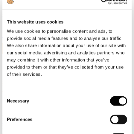
materie prime, già per loro natura rinnovabili, sono per il 70%
riciclate a livello generale“. Medugno sarà ad Assisi il 8 settembre e
interverrà al dibattito in rappresentanza della Federazione.
This website uses cookies
We use cookies to personalise content and ads, to
Leggi di più
provide social media features and to analyse our traffic.
We also share information about your use of our site with
11
Set, 2025
our social media, advertising and analytics partners who
may combine it with other information that you’ve
Assocarta alle Giornate dell'Energia e
provided to them or that they’ve collected from your use
dell'Economia Circolare di Trevi il 12
of their services.
settembre alle ore 11.00 presso Villa
Fabri
Consent
Necessary
Selection
"CAMBIA IL MONDO, TUTTO CAMBIA" oggi
#11settembre
partono le Giornate dell'
#Energia
e dell'
#EconomiaCircolare
di
Preferences
#TREVI
2025.
Il DG
Assocarta/Massimo Medugno
interverrà domani
#12settembre
alla sessione sull'
#EconomiaCircolare
alle ore 11.00.