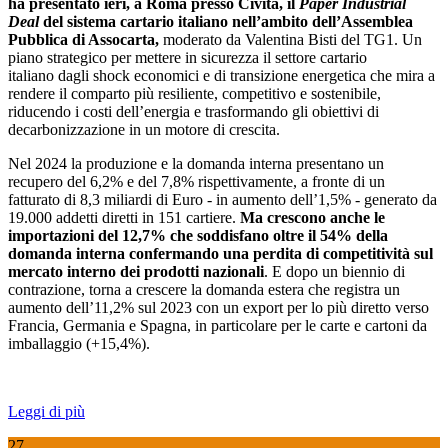
ha presentato ieri, a Roma presso Civita, il
Paper Industrial
Deal
del sistema cartario italiano nell’ambito dell’Assemblea
Pubblica di Assocarta,
moderato da Valentina Bisti del TG1. Un
piano strategico per mettere in sicurezza il settore cartario
italiano dagli shock economici e di transizione energetica che mira a
rendere il comparto più resiliente, competitivo e sostenibile,
riducendo i costi dell’energia e trasformando gli obiettivi di
decarbonizzazione in un motore di crescita.
Nel 2024 la produzione e la domanda interna presentano un
recupero del 6,2% e del 7,8% rispettivamente, a fronte di un
fatturato di 8,3 miliardi di Euro - in aumento dell’1,5% - generato da
19.000 addetti diretti in 151 cartiere.
Ma crescono anche le
importazioni del 12,7% che soddisfano oltre il 54% della
domanda interna confermando una perdita di competitività sul
mercato interno dei prodotti nazionali
. E dopo un biennio di
contrazione, torna a crescere la domanda estera che registra un
aumento dell’11,2% sul 2023 con un export per lo più diretto verso
Francia, Germania e Spagna, in particolare per le carte e cartoni da
imballaggio (+15,4%).
Leggi di più
27