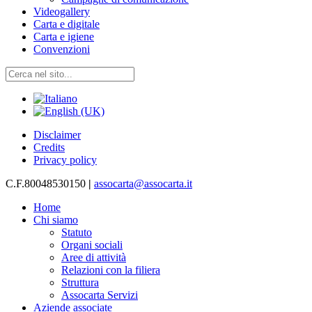
Videogallery
Carta e digitale
Carta e igiene
Convenzioni
Disclaimer
Credits
Privacy policy
C.F.80048530150
|
assocarta@assocarta.it
Home
Chi siamo
Statuto
Organi sociali
Aree di attività
Relazioni con la filiera
Struttura
Assocarta Servizi
Aziende associate