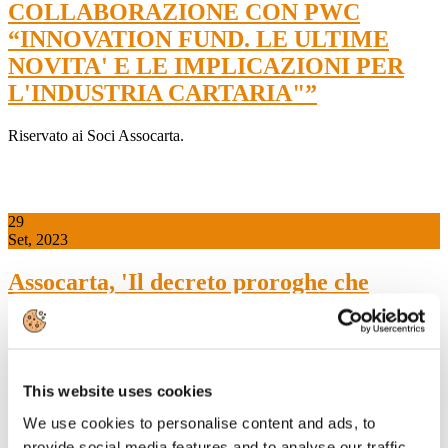
COLLABORAZIONE CON PWC
“INNOVATION FUND. LE ULTIME
NOVITA' E LE IMPLICAZIONI PER
L'INDUSTRIA CARTARIA"”
Riservato ai Soci Assocarta.
29
Set, 2023
Assocarta, 'Il decreto proroghe che
anticipa al 15 novembre la
compensazione dei crediti d’imposta
danneggia la competitività delle industrie
energivore”
This website uses cookies
We use cookies to personalise content and ads, to
29 settembre 2023 - Anticipare al 15 novembre 2023 la
provide social media features and to analyse our traffic.