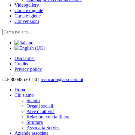
Videogallery
Carta e digitale
Carta e igiene
Convenzioni
Disclaimer
Credits
Privacy policy
C.F.80048530150
|
assocarta@assocarta.it
Home
Chi siamo
Statuto
Organi sociali
Aree di attività
Relazioni con la filiera
Struttura
Assocarta Servizi
Aziende associate