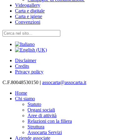
Videogallery
Carta e digitale
Carta e igiene
Convenzioni
Disclaimer
Credits
Privacy policy
C.F.80048530150
|
assocarta@assocarta.it
Home
Chi siamo
Statuto
Organi sociali
Aree di attività
Relazioni con la filiera
Struttura
Assocarta Servizi
Aziende associate