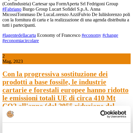
(Confindustria) Cartesar spa FormAperta Srl Fedrigoni Group
#Fabriano
Burgo Group Lucart Sofidel S.p.A. Anna
MicossiTommaso De LucaLorenzo AzziFulvio De Iuliislorenzo poli
con la fornitura di carta e la realizzazione di una agenda distribuita a
tutti i partecipanti.
#lagentedellacarta
Economy of Francesco
#economy
#change
#economiacircolare
2
Mag, 2023
Con la progressiva sostituzione dei
prodotti a base fossile, le industrie
cartarie e forestali europee hanno ridotto
le emissioni totali UE di circa 410 Mt
CO2 all'anno (dal 2055 riduzione del
36%) Presentati ieri a Bruxelles, presso il
Parlamento Europe