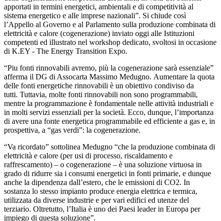
apportati in termini energetici, ambientali e di competitività al
sistema energetico e alle imprese nazionali”. Si chiude così
l’Appello al Governo e al Parlamento sulla produzione combinata di
elettricità e calore (cogenerazione) inviato oggi alle Istituzioni
competenti ed illustrato nel workshop dedicato, svoltosi in occasione
di K.EY - The Energy Transition Expo.
“Piu fonti rinnovabili avremo, più la cogenerazione sarà essenziale”
afferma il DG di Assocarta Massimo Medugno. Aumentare la quota
delle fonti energetiche rinnovabili è un obiettivo condiviso da
tutti. Tuttavia, molte fonti rinnovabili non sono programmabili,
mentre la programmazione è fondamentale nelle attività industriali e
in molti servizi essenziali per la società. Ecco, dunque, l’importanza
di avere una fonte energetica programmabile ed efficiente a gas e, in
prospettiva, a “gas verdi”: la cogenerazione.
“Va ricordato” sottolinea Medugno “che la produzione combinata di
elettricità e calore (per usi di processo, riscaldamento e
raffrescamento) – o cogenerazione – è una soluzione virtuosa in
grado di ridurre sia i consumi energetici in fonti primarie, e dunque
anche la dipendenza dall’estero, che le emissioni di CO2. In
sostanza lo stesso impianto produce energia elettrica e termica,
utilizzata da diverse industrie e per vari edifici ed utenze del
terziario. Oltretutto, l’Italia è uno dei Paesi leader in Europa per
impiego di questa soluzione”.