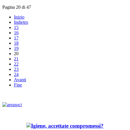
Pagina 20 di 47
Inizio
Indietro
15
16
17
18
19
20
21
22
23
24
Avanti
Fine