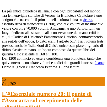
La più antica biblioteca italiana, e con ogni probabilità del mondo.
Tra le meraviglie storiche di Verona, la Biblioteca Capitolare è uno
scrigno che nasconde il primato nella cultura latina su
#carta
,
essendo ricca di manoscritti (1.200), codici e volumi di inestimabile
valore con oltre 70.000 volumi. Anticamente uno Scriptorium, un
luogo dedicato alla stesura e alla conservazione dei manoscritti tra
cui, il ‘Codice di Ursicino’: l’amanuense Ursicino, contravvenendo
alle regole dell’epoca, lo datò: era il 1 agosto 517. Tra i volumi testi
preziosi anche le ‘Istituzioni di Gaio’, unico esemplare originario di
diritto classico romano, un’opera composta da quattro libri del
giurista Gaio risalente al 168 e il 180.
Dal 1200 cominciò ad essere considerata una biblioteca, tanto che
qui vennero a consultare volumi e codici due grandi lettori su
#carta
:
Dante Alighieri e Francesco Petrarca. Buona lettura!
15
Gen, 2021
L'#Essenziale numero 20: il punto di
#Assocarta sul recepimento delle
#direttiverifiuti