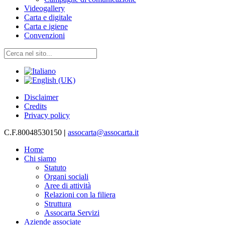
Videogallery
Carta e digitale
Carta e igiene
Convenzioni
Disclaimer
Credits
Privacy policy
C.F.80048530150
|
assocarta@assocarta.it
Home
Chi siamo
Statuto
Organi sociali
Aree di attività
Relazioni con la filiera
Struttura
Assocarta Servizi
Aziende associate