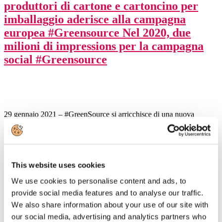
produttori di cartone e cartoncino per
imballaggio aderisce alla campagna
europea #Greensource Nel 2020, due
milioni di impressions per la campagna
social #Greensource
29 gennaio 2021 – #GreenSource si arricchisce di una nuova
componente industriale a livello europeo con l’adesione di Pro-
Carton (Associazione Europea dei produttori di catone e cartoncino)
rafforzando così la voce dell’iniziativa con un nuovo attore chiave
della catena del valore: l’imballaggio.
This website uses cookies
La campagna europea #Greensource è stata lanciata nel 2020 da
Cepi (Confederazione Europea dell’industria cartaria) EPIS
We use cookies to personalise content and ads, to
(Associazione europea del settore della pasta di cellulosa) Assocarta
provide social media features and to analyse our traffic.
e altre associazioni nazionali per spiegare come la filiera cartaria e
forestale può contribuire all'obiettivo della neutralità climatica al
We also share information about your use of our site with
2050.
our social media, advertising and analytics partners who