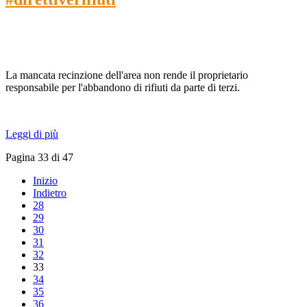
La mancata recinzione dell'area non rende il proprietario
responsabile per l'abbandono di rifiuti da parte di terzi.
Leggi di più
Pagina 33 di 47
Inizio
Indietro
28
29
30
31
32
33
34
35
36