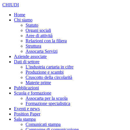
CHIUDI
Home
Chi siamo
Statuto
Organi sociali
Aree di attività
Relazioni con la filiera
Struttura
Assocarta Servizi
Aziende associate
Dati di settore
L'industria cartaria in cifre
Produzione e scambi
Cruscotto della circolarità
Materie prime
Pubblicazioni
Scuola e formazione
Assocarta per la scuola
Formazione specialistica
Eventi e news
Position Paper
Sala stampa
Comunicati stampa
Campagne di comunicazione