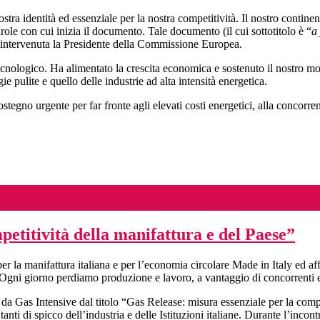
ostra identità ed essenziale per la nostra competitività. Il nostro contin
arole con cui inizia il documento. Tale documento (il cui sottotitolo è “
a
è intervenuta la Presidente della Commissione Europea.
 tecnologico. Ha alimentato la crescita economica e sostenuto il nostro m
 pulite e quello delle industrie ad alta intensità energetica.
ostegno urgente per far fronte agli elevati costi energetici, alla concor
petitività della manifattura e del Paese”
per la manifattura italiana e per l’economia circolare Made in Italy ed a
Ogni giorno perdiamo produzione e lavoro, a vantaggio di concorrenti es
a Gas Intensive dal titolo “Gas Release: misura essenziale per la compet
nti di spicco dell’industria e delle Istituzioni italiane. Durante l’incont