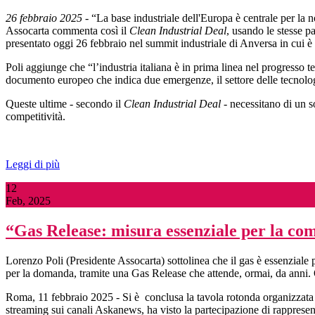
26 febbraio 2025
- “La base industriale dell'Europa è centrale per la n
Assocarta commenta così il
Clean Industrial Deal
, usando le stesse p
presentato oggi 26 febbraio nel summit industriale di Anversa in cui 
Poli aggiunge che “l’industria italiana è in prima linea nel progresso
documento europeo che indica due emergenze, il settore delle tecnologie
Queste ultime - secondo il
Clean Industrial Deal
- necessitano di un s
competitività.
Leggi di più
12
Feb, 2025
“Gas Release: misura essenziale per la com
Lorenzo Poli (Presidente Assocarta) sottolinea che il gas è essenziale 
per la domanda, tramite una Gas Release che attende, ormai, da anni. 
Roma, 11 febbraio 2025 - Si è conclusa la tavola rotonda organizzata d
streaming sui canali Askanews, ha visto la partecipazione di rappresenta