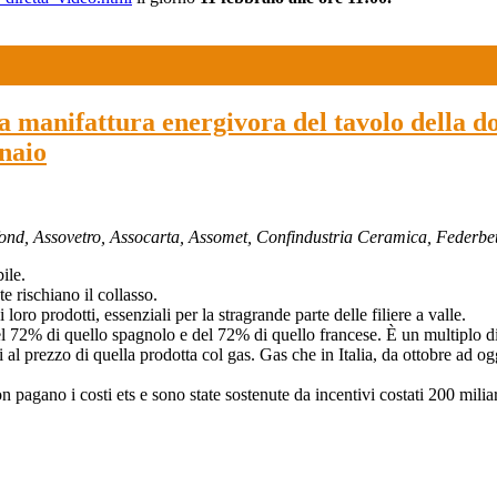
lla manifattura energivora del tavolo della 
nnaio
ofond, Assovetro, Assocarta, Assomet, Confindustria Ceramica, Federb
ile.
 rischiano il collasso.
ro prodotti, essenziali per la stragrande parte delle filiere a valle.
 del 72% di quello spagnolo e del 72% di quello francese. È un multiplo d
l prezzo di quella prodotta col gas. Gas che in Italia, da ottobre ad o
agano i costi ets e sono state sostenute da incentivi costati 200 miliar