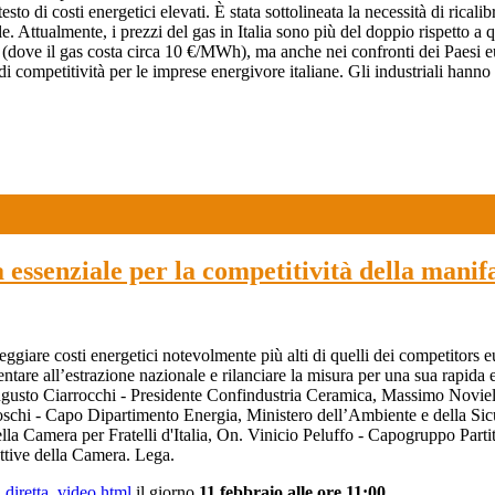
sto di costi energetici elevati. È stata sottolineata la necessità di rical
le. Attualmente, i prezzi del gas in Italia sono più del doppio rispetto
USA (dove il gas costa circa 10 €/MWh), ma anche nei confronti dei Paes
ompetitività per le imprese energivore italiane. Gli industriali hanno pe
 essenziale per la competitività della manif
eggiare costi energetici notevolmente più alti di quelli dei competitors e
ntare all’estrazione nazionale e rilanciare la misura per una sua rapida 
ugusto Ciarrocchi - Presidente Confindustria Ceramica, Massimo Noviel
chi - Capo Dipartimento Energia, Ministero dell’Ambiente e della Sic
lla Camera per Fratelli d'Italia, On. Vinicio Peluffo - Capogruppo Par
ttive della Camera. Lega.
t_diretta_video.html
il giorno
11 febbraio alle ore 11:00.