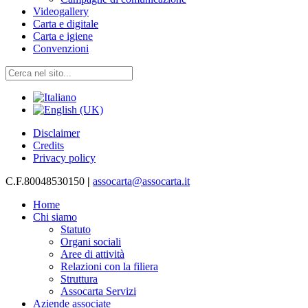
Videogallery
Carta e digitale
Carta e igiene
Convenzioni
Disclaimer
Credits
Privacy policy
C.F.80048530150
|
assocarta@assocarta.it
Home
Chi siamo
Statuto
Organi sociali
Aree di attività
Relazioni con la filiera
Struttura
Assocarta Servizi
Aziende associate