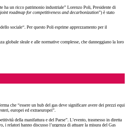
ente ha un ricco patrimonio industriale” Lorenzo Poli, Presidente di
 joint roadmap for competitiveness and decarbonization
”) è stato
odello sociale“. Per questo Poli esprime apprezzamento per il
renza globale sleale e alle normative complesse, che danneggiano la loro
fferma che “essere un hub del gas deve significare avere dei prezzi equi
teri, europei ed extraeuropei”.
itività della manifattura e del Paese”. L’evento, trasmesso in diretta
ro, i relatori hanno discusso l’urgenza di attuare la misura del Gas