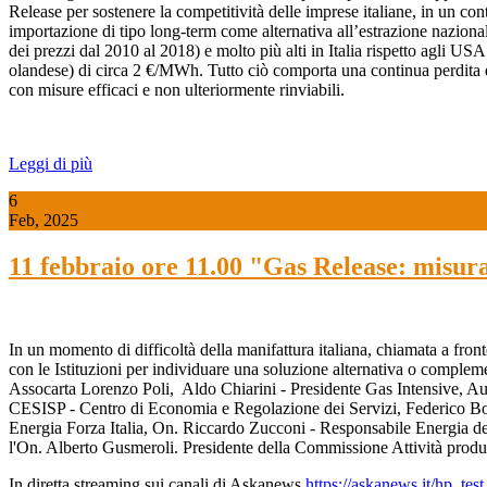
Release per sostenere la competitività delle imprese italiane, in un conte
importazione di tipo long-term come alternativa all’estrazione naziona
dei prezzi dal 2010 al 2018) e molto più alti in Italia rispetto agli 
olandese) di circa 2 €/MWh. Tutto ciò comporta una continua perdita di c
con misure efficaci e non ulteriormente rinviabili.
Leggi di più
6
Feb, 2025
11 febbraio ore 11.00 "Gas Release: misura
In un momento di difficoltà della manifattura italiana, chiamata a front
con le Istituzioni per individuare una soluzione alternativa o compleme
Assocarta Lorenzo Poli, Aldo Chiarini - Presidente Gas Intensive, A
CESISP - Centro di Economia e Regolazione dei Servizi, Federico Bos
Energia Forza Italia, On. Riccardo Zucconi - Responsabile Energia de
l'On. Alberto Gusmeroli. Presidente della Commissione Attività produ
In diretta streaming sui canali di Askanews
https://askanews.it/hp_tes