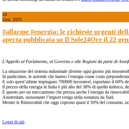
24
Gen, 2025
#allarme #energia: le richieste urgenti de
aperta pubblicata su Il Sole24Ore il 22 ge
L'Appello al Parlamento, al Governo e alle Regioni da parte di Ass
La situazione del sistema industriale diviene ogni giorno più insostenib
In particolare, le aziende che hanno l’energia come costo preponderante
E solo quest’ultime impiegano 700000 lavoratori, esportano il 60% dei lo
Il prezzo della energia in Italia è più alto del 38% di quello tedesco,
E questo per un meccanismo che prezza anche l’energia da rinnovabili a
Amsterdam, nonostante l’import venga nella sostanza da Sud
.
Mentre le Rinnovabili che oggi coprono quasi il 50% del consumo, non p
Leggi di più