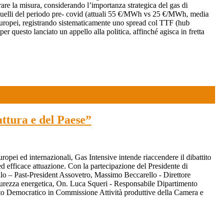
ibrare la misura, considerando l’importanza strategica del gas di
 a quelli del periodo pre- covid (attuali 55 €/MWh vs 25 €/MWh, media
i europei, registrando sistematicamente uno spread col TTF (hub
r questo lanciato un appello alla politica, affinché agisca in fretta
attura e del Paese”
uropei ed internazionali, Gas Intensive intende riaccendere il dibattito
ed efficace attuazione. Con la partecipazione del Presidente di
lo – Past-President Assovetro, Massimo Beccarello - Direttore
urezza energetica, On. Luca Squeri - Responsabile Dipartimento
tito Democratico in Commissione Attività produttive della Camera e