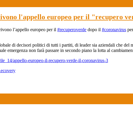
ivono l'appello europeo per il "recupero v
crivono l’appello europeo per il
#recuperoverde
dopo il
#coronavirus
per
bale di decisori politici di tutti i partiti, di leader sia aziendali che d
tuale emergenza non farà passare in secondo piano la lotta al cambiamento
rile_14/appello-europeo-il-recupero-verde-il-coronavirus-3
Recovery