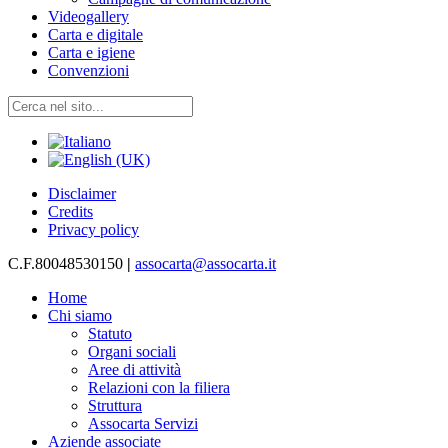
Videogallery
Carta e digitale
Carta e igiene
Convenzioni
Disclaimer
Credits
Privacy policy
C.F.80048530150
|
assocarta@assocarta.it
Home
Chi siamo
Statuto
Organi sociali
Aree di attività
Relazioni con la filiera
Struttura
Assocarta Servizi
Aziende associate