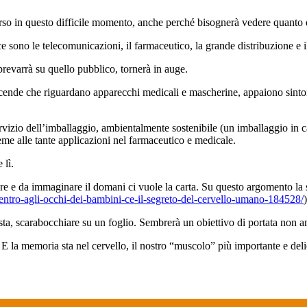
perso in questo difficile momento, anche perché bisognerà vedere quanto
ce sono le telecomunicazioni, il farmaceutico, la grande distribuzione e 
prevarrà su quello pubblico, tornerà in auge.
vicende che riguardano apparecchi medicali e mascherine, appaiono sinto
vizio dell’imballaggio, ambientalmente sostenibile (un imballaggio in car
sieme alle tante applicazioni nel farmaceutico e medicale.
 lì.
e e da immaginare il domani ci vuole la carta. Su questo argomento la s
entro-agli-occhi-dei-bambini-ce-il-segreto-del-cervello-umano-184528/
)
sta, scarabocchiare su un foglio. Sembrerà un obiettivo di portata non 
 E la memoria sta nel cervello, il nostro “muscolo” più importante e deli