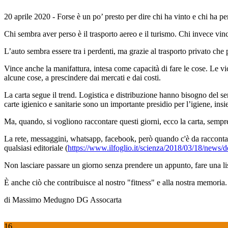
20 aprile 2020 - Forse è un po’ presto per dire chi ha vinto e chi ha 
Chi sembra aver perso è il trasporto aereo e il turismo. Chi invece vin
L’auto sembra essere tra i perdenti, ma grazie al trasporto privato che 
Vince anche la manifattura, intesa come capacità di fare le cose. Le 
alcune cose, a prescindere dai mercati e dai costi.
La carta segue il trend. Logistica e distribuzione hanno bisogno del ser
carte igienico e sanitarie sono un importante presidio per l’igiene, in
Ma, quando, si vogliono raccontare questi giorni, ecco la carta, sempre
La rete, messaggini, whatsapp, facebook, però quando c'è da raccontar
qualsiasi editoriale (
https://www.ilfoglio.it/scienza/2018/03/18/news/d
Non lasciare passare un giorno senza prendere un appunto, fare una li
È anche ciò che contribuisce al nostro "fitness" e alla nostra memoria.
di Massimo Medugno DG Assocarta
16