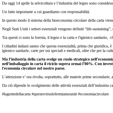
Da oggi 14 aprile la selvicoltura e l’industria del legno sono consider
Un fatto importante a cui guardiamo con responsabilità.
In questo modo il sistema della bioeconomia circolare della carta vie
Negli Stati Uniti i settori essenziali vengono definiti “life-sustaining”
Tra questi ci sono la foresta, il legno e la carta e l'igienico sanitario
I cittadini italiani sanno che questa essenzialità, prima che giuridica, è
igienico sanitarie, carte per usi speciali e medicali, oltre che per la cu
Ma l’industria della carta svolge un ruolo strategico nell’economia 
nell’imballaggio in carta il riciclo supera ormai l’80%. Con invest
l'economia circolare nel nostro paese.
L’attenzione e’ ora rivolta, soprattutto, alle materie prime secondarie, a
Da ciò dipende lo svolgimento delle attività essenziali dell’industria c
#lagentedellacarta #questoviruslofermiamouniti #economiacircolare