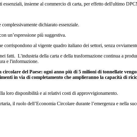
ati essenziali, insieme al commercio di carta, per effetto dell'ultimo DPC
ne complessivamente dichiarato essenziale.
, con un’espressione più suggestiva.
, che corrispondono al vigente quadro italiano dei settori, senza ovviament
 nei fatti. L'industria della carta e della trasformazione continua a produ
ltura e l'informazione.
circolare del Paese: ogni anno più di 5 milioni di tonnellate vengono
imenti in via di completamento che amplieranno la capacità di ricicl
lla loro disponibilità e ai relativi costi di approvvigionamento.
artaria, il ruolo dell’Economia Circolare durante l’emergenza e nella succ