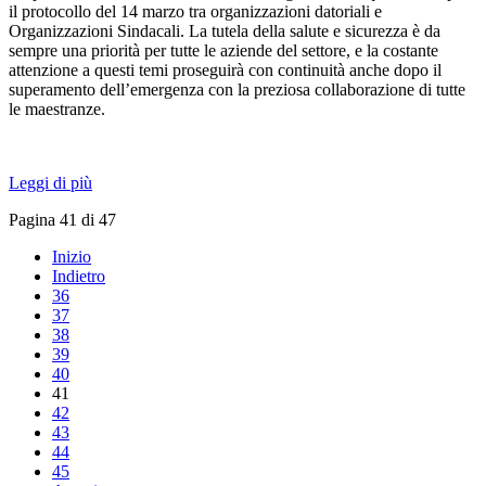
il protocollo del 14 marzo tra organizzazioni datoriali e
Organizzazioni Sindacali. La tutela della salute e sicurezza è da
sempre una priorità per tutte le aziende del settore, e la costante
attenzione a questi temi proseguirà con continuità anche dopo il
superamento dell’emergenza con la preziosa collaborazione di tutte
le maestranze.
Leggi di più
Pagina 41 di 47
Inizio
Indietro
36
37
38
39
40
41
42
43
44
45