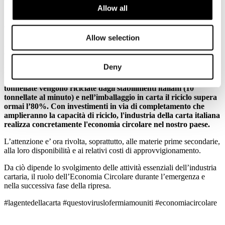
Allow all
I cittadini italiani sanno che questa essenzialità, prima che giuridica,
è nei fatti. L'industria della carta e della trasformazione continua a
produrre - al servizio del paese - imballaggi per alimenti e
Allow selection
medicinali, carte igienico sanitarie, carte per usi speciali e medicali,
oltre che per la cultura e l'informazione.
Deny
Ma l’industria della carta svolge un ruolo strategico
nell’economia circolare del Paese: ogni anno più di 5 milioni di
tonnellate vengono riciclate dagli stabilimenti italiani (10
tonnellate al minuto) e nell’imballaggio in carta il riciclo supera
ormai l’80%. Con investimenti in via di completamento che
amplieranno la capacità di riciclo, l'industria della carta italiana
realizza concretamente l'economia circolare nel nostro paese.
L’attenzione e’ ora rivolta, soprattutto, alle materie prime secondarie,
alla loro disponibilità e ai relativi costi di approvvigionamento.
Da ciò dipende lo svolgimento delle attività essenziali dell’industria
cartaria, il ruolo dell’Economia Circolare durante l’emergenza e
nella successiva fase della ripresa.
#lagentedellacarta #questoviruslofermiamouniti #economiacircolare