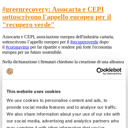
#greenrecovery: Assocarta e CEPI
sottoscrivono l'appello europeo per il
"recupero verde"
Assocarta e CEPI, associazione europea dell'industria cartaria,
sottoscrivono l’appello europeo per il
#recuperoverde
dopo
il
#coronavirus
per far ripartire e rendere più forte l'economia
europea per un futuro sostenibile.
Nella dichiarazione i firmatari chiedono la creazione di una alleanza
globale di decisori politici di tutti i partiti, di leader sia aziendali che
del mondo finanziario, ONG, think tank, stakeholder per il sostegno
e l’attuazione di “Pacchetti di investimento per il recupero verde”.
L’attuale emergenza non farà passare in secondo piano la lotta al
cambiamento climatico e la cura ambientale dei territori.
This website uses cookies
Leggi l'articolo pubblicato
We use cookies to personalise content and ads, to
su
https://www.corriere.it/ambiente/20_aprile_14/appello-europeo-il-
provide social media features and to analyse our traffic.
recupero-verde-il-coronavirus-3
We also share information about your use of our site with
Leggi il comunicato stampa di
our social media, advertising and analytics partners who
CEPI
http://www.cepi.org/Green%20Recovery
may combine it with other information that you’ve