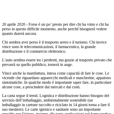
20 aprile 2020 - Forse è un po’ presto per dire chi ha vinto e chi ha
perso in questo difficile momento, anche perché bisognerà vedere
quanto durerà ancora.
Chi sembra aver perso è il trasporto aereo e il turismo. Chi invece
vince sono le telecomunicazioni, il farmaceutico, la grande
distribuzione e il commercio elettronico.
L’auto sembra essere tra i perdenti, ma grazie al trasporto privato che
prevarrà su quello pubblico, tornerà in auge.
Vince anche la manifattura, intesa come capacità di fare le cose. Le
vicende che riguardano apparecchi medicali e mascherine, appaiono
sintomatiche. In qualche modo è importante saper fare, in particolare
alcune cose, a prescindere dai mercati e dai costi.
La carta segue il trend. Logistica e distribuzione hanno bisogno del
servizio dell’imballaggio, ambientalmente sostenibile (un
imballaggio in cartone raccolto e riciclato in 14 giorni torna a fare il
suo mestiere). Le carte igienico e sanitarie sono un importante
presidio per l’igiene, insieme alle tante applicazioni nel farmaceutico