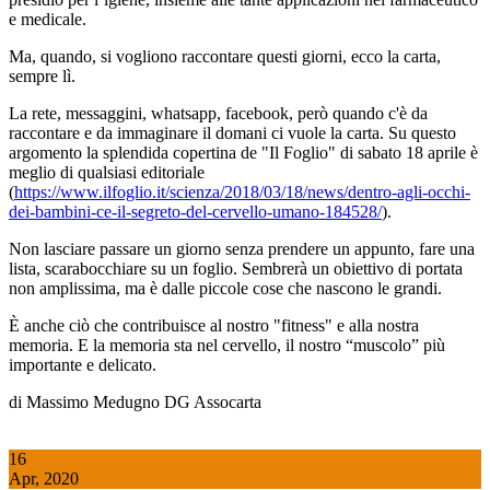
e medicale.
Ma, quando, si vogliono raccontare questi giorni, ecco la carta,
sempre lì.
La rete, messaggini, whatsapp, facebook, però quando c'è da
raccontare e da immaginare il domani ci vuole la carta. Su questo
argomento la splendida copertina de "Il Foglio" di sabato 18 aprile è
meglio di qualsiasi editoriale
(
https://www.ilfoglio.it/scienza/2018/03/18/news/dentro-agli-occhi-
dei-bambini-ce-il-segreto-del-cervello-umano-184528/
).
Non lasciare passare un giorno senza prendere un appunto, fare una
lista, scarabocchiare su un foglio. Sembrerà un obiettivo di portata
non amplissima, ma è dalle piccole cose che nascono le grandi.
È anche ciò che contribuisce al nostro "fitness" e alla nostra
memoria. E la memoria sta nel cervello, il nostro “muscolo” più
importante e delicato.
di Massimo Medugno DG Assocarta
16
Apr, 2020