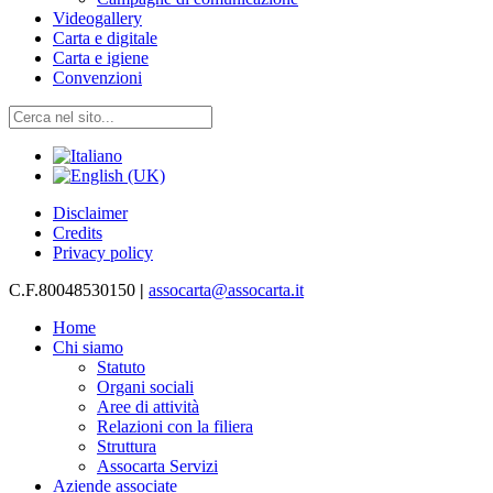
Videogallery
Carta e digitale
Carta e igiene
Convenzioni
Disclaimer
Credits
Privacy policy
C.F.80048530150
|
assocarta@assocarta.it
Home
Chi siamo
Statuto
Organi sociali
Aree di attività
Relazioni con la filiera
Struttura
Assocarta Servizi
Aziende associate