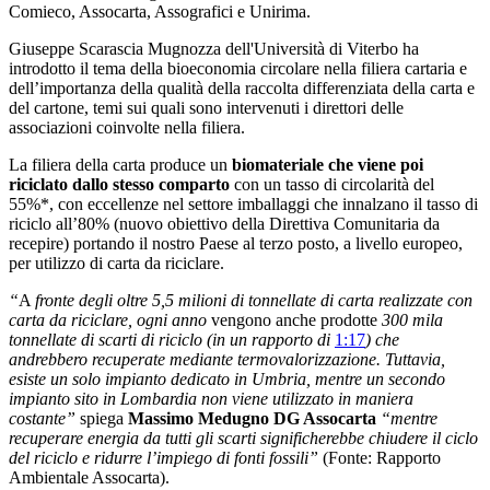
Comieco, Assocarta, Assografici e Unirima.
Giuseppe Scarascia Mugnozza dell'Università di Viterbo ha
introdotto il tema della bioeconomia circolare nella filiera cartaria e
dell’importanza della qualità della raccolta differenziata della carta e
del cartone, temi sui quali sono intervenuti i direttori delle
associazioni coinvolte nella filiera.
La filiera della carta produce un
biomateriale che viene poi
riciclato dallo stesso comparto
con un tasso di circolarità del
55%*, con eccellenze nel settore imballaggi che innalzano il tasso di
riciclo all’80% (nuovo obiettivo della Direttiva Comunitaria da
recepire) portando il nostro Paese
al terzo posto, a livello europeo,
per utilizzo di carta da riciclare.
“
A
fronte degli oltre 5,5 milioni di tonnellate di carta realizzate con
carta da riciclare, ogni anno
vengono anche prodotte
300 mila
tonnellate di scarti di riciclo (in un rapporto di
1:17
) che
andrebbero recuperate mediante termovalorizzazione. Tuttavia,
esiste un solo impianto dedicato in Umbria, mentre un secondo
impianto sito in Lombardia non viene utilizzato in maniera
costante
”
spiega
Massimo Medugno DG Assocarta
“
mentre
recuperare energia da tutti gli scarti significherebbe chiudere il ciclo
del riciclo e ridurre l’impiego di fonti fossili
”
(Fonte: Rapporto
Ambientale Assocarta).