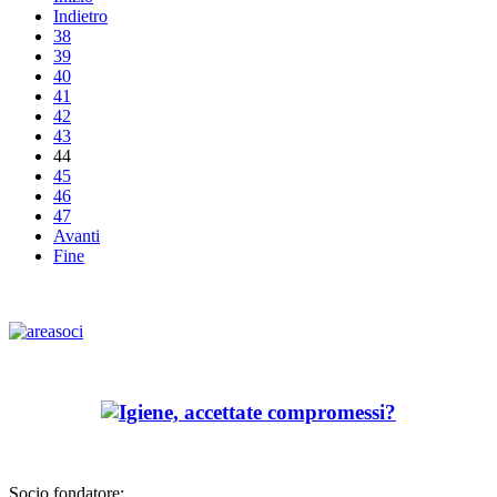
Indietro
38
39
40
41
42
43
44
45
46
47
Avanti
Fine
Socio fondatore: