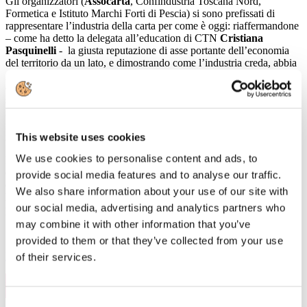
Gli organizzatori (
Assocarta
, Confindustria Toscana Nord,
Formetica e Istituto Marchi Forti di Pescia) si sono prefissati di
rappresentare l’industria della carta per come è oggi: riaffermandone
– come ha detto la delegata all’education di CTN
Cristiana
Pasquinelli
- la giusta reputazione di asse portante dell’economia
del territorio da un lato, e dimostrando come l’industria creda, abbia
già investito e continui a progettare la propria crescita su fondamenti
di sostenibilità e circolarità ambientale dall’altro. Sono i due pilastri
su cui si dovrà fondare l’appeal delle cartiere verso il mondo della
scuola; visto che uno degli scopi della giornata era di invitare i
giovani del territorio a guardare al comparto come luogo in cui
impiegarsi con soddisfazione e successo.
This website uses cookies
We use cookies to personalise content and ads, to
Il Centro Studi di Confindustria ha documentato il valore numerico
del settore, e le sue ricadute in termini di fatturato, export, attrazione
provide social media features and to analyse our traffic.
di investimenti e occupazione; ma allo stesso tempo ha posto
We also share information about your use of our site with
l’accento sui costi che le nostre cartiere devono sostenere per
our social media, advertising and analytics partners who
procurarsi energia e dotarsi di impianti di smaltimento e riciclo.
may combine it with other information that you’ve
provided to them or that they’ve collected from your use
Leggi di più
of their services.
29
Nov, 2019
Consent