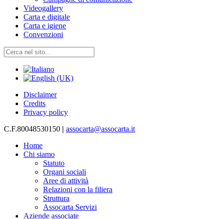
Videogallery
Carta e digitale
Carta e igiene
Convenzioni
Disclaimer
Credits
Privacy policy
C.F.80048530150
|
assocarta@assocarta.it
Home
Chi siamo
Statuto
Organi sociali
Aree di attività
Relazioni con la filiera
Struttura
Assocarta Servizi
Aziende associate