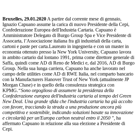
Bruxelles, 29.01.2020
A partire dal corrente mese di gennaio,
Ignazio Capuano assume la carica di nuovo Presidente della Cepi,
Confederazione Europea dell'Industria Cartaria. Capuano è
Amministratore Delegato di Burgo Group Spa e Vice Presidente di
Assocarta, l’Associazione italiana fra gli industriali della carta,
cartoni e paste per carta.Laureato in ingegneria e con un master in
economia ottenuto presso la New York University, Capuano lavora
in ambito cartario dal lontano 1991, prima come direttore generale di
Saffa, quindi come AD di Reno de Medici e, dal 2016, AD di Burgo
Group. Nella sua lunga carriera, Capuano ha anche lavorato nel
campo delle utilities come AD di RWE Italia, nel comparto bancario
con la Manufacturers Hanover Trust of New York (attualmente JP
Morgan Chase) e in quello della consulenza strategica con
KPMG.
“Sono orgoglioso di assumere la presidenza della
Confederazione europea dell'industria cartaria al tempo del Green
New Deal. Una grande sfida che l'industria cartaria ha già accolto
con favore, tracciando la strada a una produzione ancora più
competitiva e sostenibile, indicando soluzioni basate su innovazione
e circolarità per un'Europa carbon neutral entro il 2050 ",
ha
affermato Capuano in relazione alla sua elezione a Presidente di
Cepi.