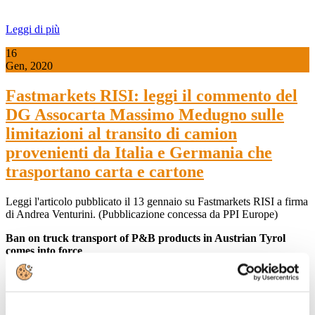
Leggi di più
16
Gen, 2020
Fastmarkets RISI: leggi il commento del
DG Assocarta Massimo Medugno sulle
limitazioni al transito di camion
provenienti da Italia e Germania che
trasportano carta e cartone
Leggi l'articolo pubblicato il 13 gennaio su Fastmarkets RISI a firma
di Andrea Venturini. (Pubblicazione concessa da PPI Europe)
Ban on truck transport of P&B products in Austrian Tyrol
comes into force
BRUSSELS, Jan. 13, 2020 (Fastmarkets RISI) - A law approved by
the government of Tyrol, Austria, prohibiting the transport of certain
goods, including paper and board (P&B) products and waste, by
heavy-duty vehicles on a section of the A 12 Inntal motorway came