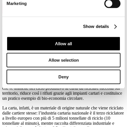
Marketing
20
Dic, 2019
“Più impianti per riciclare e dare
Show details
certezza ai mercati delle fibre secondarie.
Incidere sul Recycling Habitat con 5
Allow all
azioni”
Roma, 17 dicembre 2019 - Massimo Medugno è intervenuto oggi
Allow selection
all’EcoForum della regione Lazio - organizzato da Legambiente - di
cui Assocarta è partner sostenitore.
Deny
Nell’ambito del panel di discussione "Rifiuti zero impianti mille“,
Medugno ha messo in luce le potenzialità del settore cartario italiano
che re immette nel ciclo produttivo la carta da riciclare raccolta sul
territorio, riduce così i rifiuti grazie agli impianti cartari e costituisce
un pratico esempio di bio-economia circolare.
La carta, infatti, è un materiale di origine naturale che viene riciclato
dalle cartiere stesse: l’industria cartaria nazionale è il terzo riciclatore
a livello europeo con più di 5 milioni tonnellate di riciclo (10
tonnellate al minuto), mentre raccolta differenziata industriale e