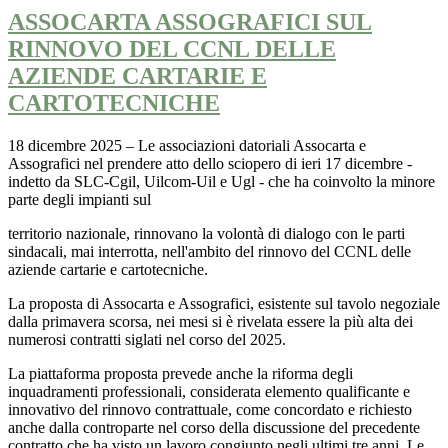
ASSOCARTA ASSOGRAFICI SUL
RINNOVO DEL CCNL DELLE
AZIENDE CARTARIE E
CARTOTECNICHE
18 dicembre 2025 – Le associazioni datoriali Assocarta e
Assografici nel prendere atto dello sciopero di ieri 17 dicembre -
indetto da SLC-Cgil, Uilcom-Uil e Ugl - che ha coinvolto la minore
parte degli impianti sul
territorio nazionale, rinnovano la volontà di dialogo con le parti
sindacali, mai interrotta, nell'ambito del rinnovo del CCNL delle
aziende cartarie e cartotecniche.
La proposta di Assocarta e Assografici, esistente sul tavolo negoziale
dalla primavera scorsa, nei mesi si è rivelata essere la più alta dei
numerosi contratti siglati nel corso del 2025.
La piattaforma proposta prevede anche la riforma degli
inquadramenti professionali, considerata elemento qualificante e
innovativo del rinnovo contrattuale, come concordato e richiesto
anche dalla controparte nel
corso della discussione del precedente
contratto che ha visto un lavoro congiunto negli ultimi tre anni. Le