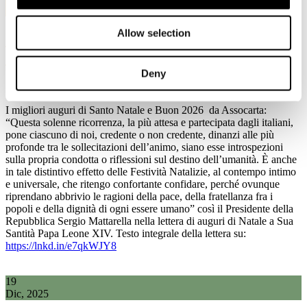
Dic, 2025
Allow selection
I migliori auguri di Santo Natale e Buon
2026 da Assocarta
Deny
I migliori auguri di Santo Natale e Buon 2026 da Assocarta:
“Questa solenne ricorrenza, la più attesa e partecipata dagli italiani,
pone ciascuno di noi, credente o non credente, dinanzi alle più
profonde tra le sollecitazioni dell’animo, siano esse introspezioni
sulla propria condotta o riflessioni sul destino dell’umanità. È anche
in tale distintivo effetto delle Festività Natalizie, al contempo intimo
e universale, che ritengo confortante confidare, perché ovunque
riprendano abbrivio le ragioni della pace, della fratellanza fra i
popoli e della dignità di ogni essere umano” così il Presidente della
Repubblica Sergio Mattarella nella lettera di auguri di Natale a Sua
Santità Papa Leone XIV. Testo integrale della lettera su:
https://lnkd.in/e7qkWJY8
19
Dic, 2025