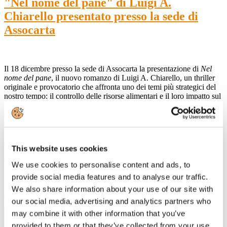
"Nel nome del pane" di Luigi A.
Chiarello presentato presso la sede di
Assocarta
Il 18 dicembre presso la sede di Assocarta la presentazione di
Nel
nome del pane
, il nuovo romanzo di Luigi A. Chiarello, un thriller
originale e provocatorio che affronta uno dei temi più strategici del
nostro tempo: il controllo delle risorse alimentari e il loro impatto sul
potere globale. Attraverso una narrazione avvincente e ricca di colpi
di scena, il libro accompagna il lettore in un viaggio sorprendente
dentro la nostra identità alimentare, intrecciando suspense e
riflessione. Misteri, simboli e riferimenti storici, religiosi, artistici e
antropologici diventano strumenti per interrogarsi sul significato
This website uses cookies
profondo del cibo nella società contemporanea e sulle trasformazioni
che stanno ridefinendo il nostro rapporto con esso.
We use cookies to personalise content and ads, to
provide social media features and to analyse our traffic.
We also share information about your use of our site with
Leggi di più
our social media, advertising and analytics partners who
23
may combine it with other information that you’ve
Dic, 2025
provided to them or that they’ve collected from your use