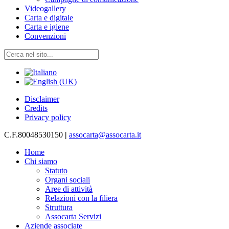
Videogallery
Carta e digitale
Carta e igiene
Convenzioni
Disclaimer
Credits
Privacy policy
C.F.80048530150
|
assocarta@assocarta.it
Home
Chi siamo
Statuto
Organi sociali
Aree di attività
Relazioni con la filiera
Struttura
Assocarta Servizi
Aziende associate