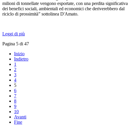
milioni di tonnellate vengono esportate, con una perdita significativa
dei benefici sociali, ambientali ed economici che deriverebbero dal
riciclo di prossimità” sottolinea D'Amato.
Leggi di più
Pagina 5 di 47
Inizio
Indietro
1
2
3
4
5
6
7
8
9
10
Avanti
Fine