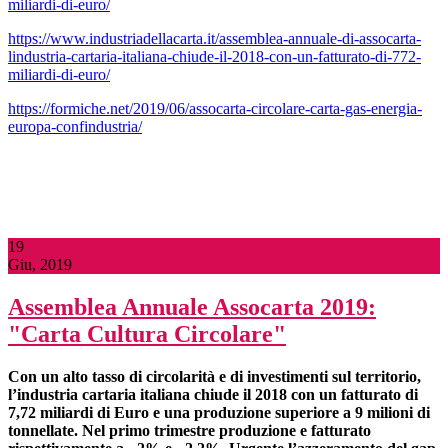
miliardi-di-euro/
https://www.industriadellacarta.it/assemblea-annuale-di-assocarta-
lindustria-cartaria-italiana-chiude-il-2018-con-un-fatturato-di-772-
miliardi-di-euro/
https://formiche.net/2019/06/assocarta-circolare-carta-gas-energia-
europa-confindustria/
19
Giu, 2019
Assemblea Annuale Assocarta 2019:
"Carta Cultura Circolare"
Con un alto tasso di circolarità e di investimenti
sul territorio,
l’industria cartaria italiana chiude il 2018 con un fatturato di
7,72 miliardi di Euro e una produzione superiore a 9 milioni di
tonnellate. Nel primo trimestre produzione e fatturato