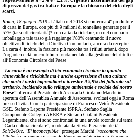
rispettivamente a - 2% e - 2.2%. Urgente l’azzeramento del gap
di prezzo del gas tra Italia e Europa e la chiusura del ciclo degli
scarti.
Roma, 18 giugno 2019
- L’Italia nel 2018 si conferma 4° produttore
di carta in Europa, con più di 9 milioni di tonnellate generate per il
57% (tasso di circolarità)* con carta da riciclare, ma nel comparto
imballaggio tale tasso già raggiunge l’80% centrando il nuovo
obiettivo di riciclo della Direttiva Comunitaria, ancora da recepire.
La carta è, inoltre, la frazione più raccolta tra i rifiuti urbani, dopo
l’organico e dà un contributo fondamentale alla gestione dei rifiuti e
all’Economia Circolare del Paese.
“
La carta è un esempio di bio-economia circolare in quanto
rinnovabile e riciclabile ma è anche espressione di una cultura
che porta i nostri imprenditori a investire il 5,9% del fatturato sul
territorio, incidendo sullo sviluppo ambientale e sociale del nostro
Paese
”
afferma il Presidente di Assocarta Girolamo Marchi in
apertura dell’Assemblea Annuale di Assocarta, svoltasi oggi a Roma
presso Civita. Con la partecipazione di Francesco Vetrò Presidente
GSE, Stefano Laporta Presidente ISPRA, Stefano Saglia
Componente Collegio ARERA e Stefano Ciafani Presidente
Legambiente, che si sono confrontati in una tavola rotonda sul tema
“Carta cultura circolare”, moderata da Silvia Pieraccini de
Il
Sole24Ore
. “
E’ inconcepibile
” prosegue Marchi “
raccontare che
l’Italia è pur sempre il secondo Paese manifatturiero in Europa e