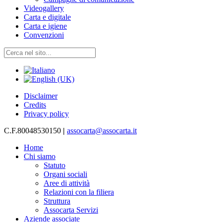
Videogallery
Carta e digitale
Carta e igiene
Convenzioni
Disclaimer
Credits
Privacy policy
C.F.80048530150
|
assocarta@assocarta.it
Home
Chi siamo
Statuto
Organi sociali
Aree di attività
Relazioni con la filiera
Struttura
Assocarta Servizi
Aziende associate