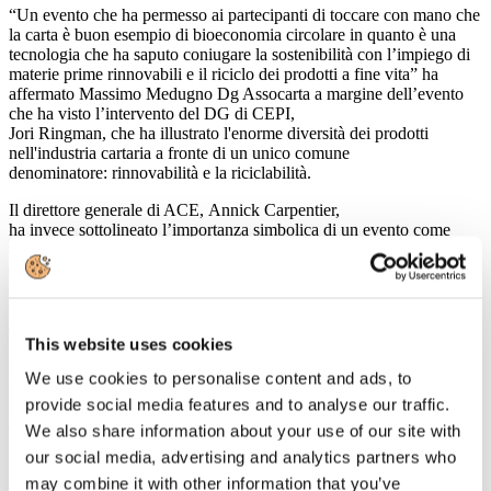
“Un evento che ha permesso ai partecipanti di toccare con mano che
la carta è buon esempio di bioeconomia circolare in quanto è una
tecnologia che ha saputo coniugare la sostenibilità con l’impiego di
materie prime rinnovabili e il riciclo dei prodotti a fine vita” ha
affermato Massimo Medugno Dg Assocarta a margine dell’evento
che ha visto l’intervento del DG di CEPI,
Jori Ringman, che ha illustrato l'enorme diversità dei prodotti
nell'industria cartaria a fronte di un unico comune
denominatore: rinnovabilità e la riciclabilità.
Il direttore generale di ACE, Annick Carpentier,
ha invece sottolineato l’importanza simbolica di un evento come
#PaperPresents che illustra l’ impegno nella gestione sostenibile
delle foreste di tutta la filiera cartaria e forestale. “Le foreste europee
sono cresciute negli ultimi 10 anni di una superficie pari a oltre
1.500 campi da calcio ogni giorno” è il messaggio chiave della
campagna TwoSides – Il lato verde della carta che, già diffusa a
This website uses cookies
livello europeo, prenderà il via anche in Italia nel corso del mese di
settembre. CEPI, FEFCO, ACE e FEPE nel corso dell’evento si
We use cookies to personalise content and ads, to
sono inoltre impegnati a piantare un albero per ognuno dei
provide social media features and to analyse our traffic.
partecipanti a #PaperPresents.
http://www.cepi.org/paper_presents
(clicca sul link per vedere il video)
We also share information about your use of our site with
our social media, advertising and analytics partners who
may combine it with other information that you’ve