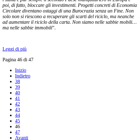
poi, di fatto, bloccare gli investimenti. Progetti concreti di Economia
Circolare diventano ostaggi di una Burocrazia senza un Fine. Non
solo non si riescono a recuperare gli scarti del riciclo, ma neanche
ad aumentare il riciclo della carta. Non siamo nelle sabbie mobili…
ma nelle sabbie immobili
”.
Leggi di più
Pagina 46 di 47
Inizio
Indietro
38
39
40
41
42
43
44
45
46
47
Avanti