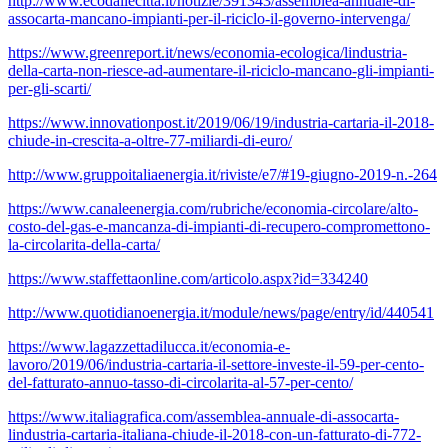
http://www.ecodallecitta.it/notizie/391343/assemblea-annuale-di-
assocarta-mancano-impianti-per-il-riciclo-il-governo-intervenga/
https://www.greenreport.it/news/economia-ecologica/lindustria-
della-carta-non-riesce-ad-aumentare-il-riciclo-mancano-gli-impianti-
per-gli-scarti/
https://www.innovationpost.it/2019/06/19/industria-cartaria-il-2018-
chiude-in-crescita-a-oltre-77-miliardi-di-euro/
http://www.gruppoitaliaenergia.it/riviste/e7/#19-giugno-2019-n.-264
https://www.canaleenergia.com/rubriche/economia-circolare/alto-
costo-del-gas-e-mancanza-di-impianti-di-recupero-compromettono-
la-circolarita-della-carta/
https://www.staffettaonline.com/articolo.aspx?id=334240
http://www.quotidianoenergia.it/module/news/page/entry/id/440541
https://www.lagazzettadilucca.it/economia-e-
lavoro/2019/06/industria-cartaria-il-settore-investe-il-59-per-cento-
del-fatturato-annuo-tasso-di-circolarita-al-57-per-cento/
https://www.italiagrafica.com/assemblea-annuale-di-assocarta-
lindustria-cartaria-italiana-chiude-il-2018-con-un-fatturato-di-772-