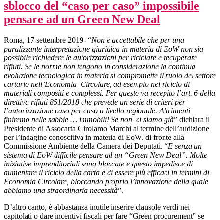
sblocco del “caso per caso” impossibile
pensare ad un Green New Deal
Roma, 17 settembre 2019- “
Non è accettabile che per una
paralizzante interpretazione giuridica in materia di EoW non sia
possibile richiedere le autorizzazioni per riciclare e recuperare
rifiuti. Se le norme non tengono in considerazione la continua
evoluzione tecnologica in materia si compromette il ruolo del settore
cartario nell’Economia Circolare, ad esempio nel riciclo di
materiali compositi e complessi. Per questo va recepito l’art. 6 della
direttiva rifiuti 851/2018 che prevede un serie di criteri per
l’autorizzazione caso per caso a livello regionale. Altrimenti
finiremo nelle sabbie … immobili! Se non ci siamo già
” dichiara il
Presidente di Assocarta Girolamo Marchi al termine dell’audizione
per l’indagine conoscitiva in materia di EoW. di fronte alla
Commissione Ambiente della Camera dei Deputati. “
E senza un
sistema di EoW difficile pensare ad un “Green New Deal”. Molte
iniziative imprenditoriali sono bloccate e questo impedisce di
aumentare il riciclo della carta e di essere più efficaci in termini di
Economia Circolare, bloccando proprio l’innovazione della quale
abbiamo una straordinaria necessità
”.
D’altro canto, è abbastanza inutile inserire clausole verdi nei
capitolati o dare incentivi fiscali per fare “Green procurement” se