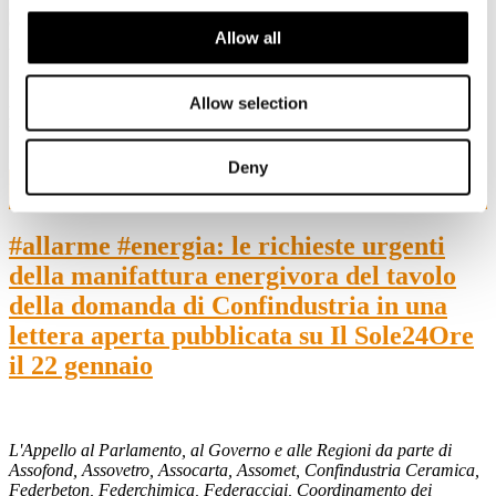
Partito Democratico in Commissione Attività produttive della
Camera e l'On. Alberto Gusmeroli. Presidente della Commissione
Allow all
Attività produttive della Camera. Lega.
In diretta streaming sui canali di
Askanews
https://askanews.it/hp_test_diretta_video.html
il giorno
11
Allow selection
febbraio alle ore 11:00.
Deny
24
Gen, 2025
#allarme #energia: le richieste urgenti
della manifattura energivora del tavolo
della domanda di Confindustria in una
lettera aperta pubblicata su Il Sole24Ore
il 22 gennaio
L'Appello al Parlamento, al Governo e alle Regioni da parte di
Assofond, Assovetro, Assocarta, Assomet, Confindustria Ceramica,
Federbeton, Federchimica, Federacciai, Coordinamento dei