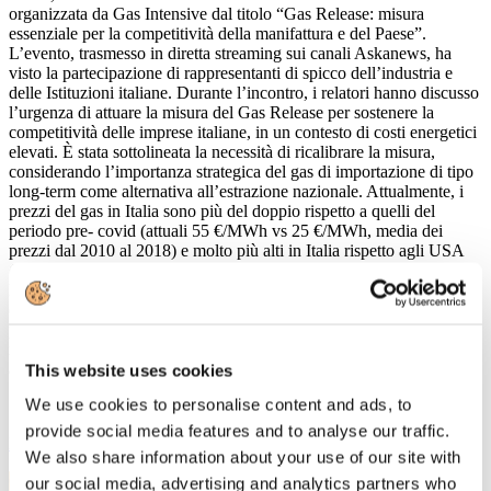
organizzata da Gas Intensive dal titolo “Gas Release: misura
essenziale per la competitività della manifattura e del Paese”.
L’evento, trasmesso in diretta streaming sui canali Askanews, ha
visto la partecipazione di rappresentanti di spicco dell’industria e
delle Istituzioni italiane. Durante l’incontro, i relatori hanno discusso
l’urgenza di attuare la misura del Gas Release per sostenere la
competitività delle imprese italiane, in un contesto di costi energetici
elevati. È stata sottolineata la necessità di ricalibrare la misura,
considerando l’importanza strategica del gas di importazione di tipo
long-term come alternativa all’estrazione nazionale. Attualmente, i
prezzi del gas in Italia sono più del doppio rispetto a quelli del
periodo pre- covid (attuali 55 €/MWh vs 25 €/MWh, media dei
prezzi dal 2010 al 2018) e molto più alti in Italia rispetto agli USA
(dove il gas costa circa 10 €/MWh), ma anche nei confronti dei
Paesi europei, registrando sistematicamente uno spread col TTF
(hub olandese) di circa 2 €/MWh. Tutto ciò comporta una continua
perdita di competitività per le imprese energivore italiane. Gli
industriali hanno per questo lanciato un appello alla politica, affinché
agisca in fretta con misure efficaci e non ulteriormente rinviabili.
This website uses cookies
We use cookies to personalise content and ads, to
provide social media features and to analyse our traffic.
Leggi di più
We also share information about your use of our site with
6
our social media, advertising and analytics partners who