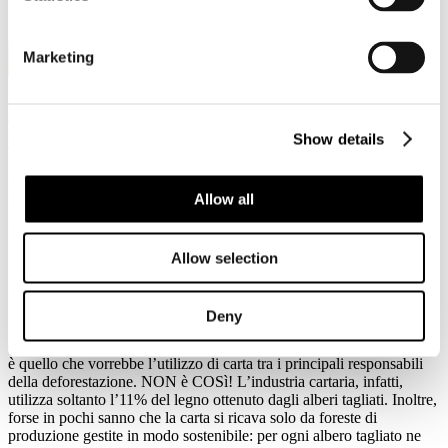
20
Marketing
Mar, 2020
Giornata Internazionale delle Foreste:
sfatiamo i falsi miti su carta e foreste
Show details
Comieco e Assocarta contribuiscono alla giornata
internazionale delle foreste sottolineando l’importanza del
Allow all
riciclo di carta e cartone con la gestione sostenibile delle foreste
la filiera della carta tutela l’ambiente
Allow selection
Il 21 marzo è la Giornata Internazionale delle Foreste, momento di
celebrazione, di consapevolezza e di riflessione sull’importanza dei
polmoni verdi di tutta la Terra. Comieco insieme ad
Assocarta
coglie
Deny
l’occasione per sfatare alcuni miti che vedrebbero la produzione
della carta e la tutela delle foreste come inconciliabili. Primo fra tutti
è quello che vorrebbe l’utilizzo di carta tra i principali responsabili
della deforestazione. NON è COSì! L’industria cartaria, infatti,
utilizza soltanto l’11% del legno ottenuto dagli alberi tagliati. Inoltre,
forse in pochi sanno che la carta si ricava solo da foreste di
produzione gestite in modo sostenibile: per ogni albero tagliato ne