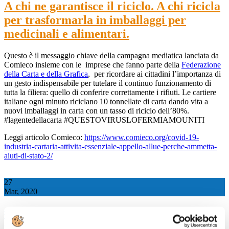
A chi ne garantisce il riciclo. A chi ricicla
per trasformarla in imballaggi per
medicinali e alimentari.
Questo è il messaggio chiave della campagna mediatica lanciata da
Comieco insieme con le imprese che fanno parte della
Federazione
della Carta e della Grafica
, per ricordare ai cittadini l’importanza di
un gesto indispensabile per tutelare il continuo funzionamento di
tutta la filiera: quello di conferire correttamente i rifiuti. Le cartiere
italiane ogni minuto riciclano 10 tonnellate di carta dando vita a
nuovi imballaggi in carta con un tasso di riciclo dell’80%.
#lagentedellacarta #QUESTOVIRUSLOFERMIAMOUNITI
Leggi articolo Comieco:
https://www.comieco.org/covid-19-
industria-cartaria-attivita-essenziale-appello-allue-perche-ammetta-
aiuti-di-stato-2/
27
Mar, 2020
#lagentedellacarta Riconoscimento a tutti
i lavoratori e gli operatori della filiera