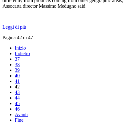
differently from products coming from other geographic areas,”
Assocarta director Massimo Medugno said.
Leggi di più
Pagina 42 di 47
Inizio
Indietro
37
38
39
40
41
42
43
44
45
46
Avanti
Fine