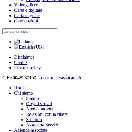
Videogallery
Carta e digitale
Carta e igiene
Convenzioni
Disclaimer
Credits
Privacy policy
C.F.80048530150
|
assocarta@assocarta.it
Home
Chi siamo
Statuto
Organi sociali
Aree di attività
Relazioni con la filiera
Struttura
Assocarta Servizi
Aziende associate