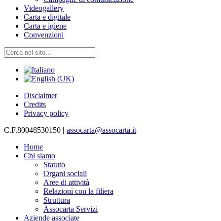
Videogallery
Carta e digitale
Carta e igiene
Convenzioni
Disclaimer
Credits
Privacy policy
C.F.80048530150
|
assocarta@assocarta.it
Home
Chi siamo
Statuto
Organi sociali
Aree di attività
Relazioni con la filiera
Struttura
Assocarta Servizi
Aziende associate