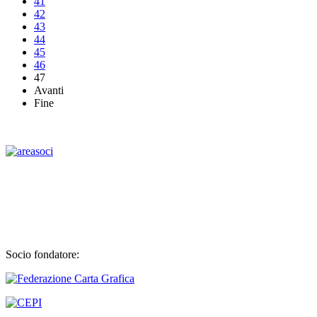
41
42
43
44
45
46
47
Avanti
Fine
Socio fondatore: