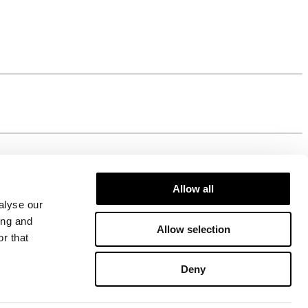
Allow all
alyse our
ing and
Allow selection
r that
Deny