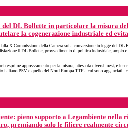
 del DL Bollette in particolare la misura del
utelare la cogenerazione industriale ed evit
dalla X Commissione della Camera sulla conversione in legge del DL Boll
oddisfazione il DL Bollette, provvedimento di politica industriale, ampio 
esprime apprezzamento per la misura, attesa da diversi mesi, e inserita 
ercato italiano PSV e quello del Nord Europa TTF a cui sono agganciati i c
te: pieno supporto a Legambiente nella ric
ro, premiando solo le filiere realmente circ