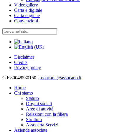
Videogallery
Carta e digitale
Carta e igiene
Convenzioni
Disclaimer
Credits
Privacy policy
C.F.80048530150
|
assocarta@assocarta.it
Home
Chi siamo
Statuto
Organi sociali
Aree di attività
Relazioni con la filiera
Struttura
Assocarta Servizi
Aziende associate