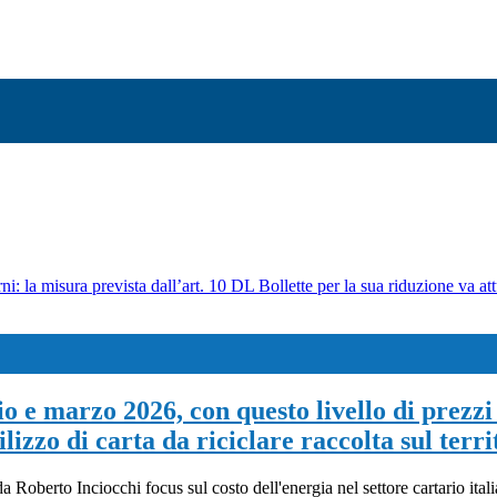
ni: la misura prevista dall’art. 10 DL Bollette per la sua riduzione va att
 e marzo 2026, con questo livello di prezzi 
lizzo di carta da riciclare raccolta sul terri
 Roberto Inciocchi focus sul costo dell'energia nel settore cartario ital