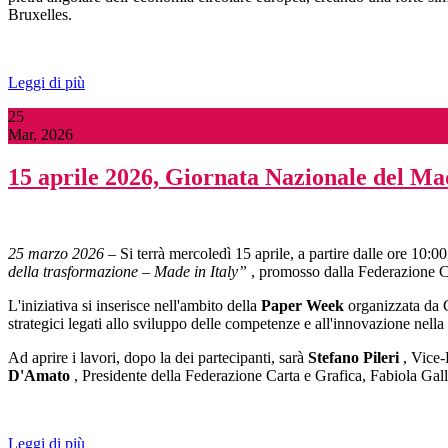
Bruxelles.
Leggi di più
25
Mar, 2026
15 aprile 2026, Giornata Nazionale del Mad
25 marzo 2026
– Si terrà mercoledì 15 aprile, a partire dalle ore 10:0
della trasformazione – Made in Italy”
, promosso dalla Federazione Car
L'iniziativa si inserisce nell'ambito della
Paper Week
organizzata da C
strategici legati allo sviluppo delle competenze e all'innovazione nella f
Ad aprire i lavori, dopo la dei partecipanti, sarà
Stefano Pileri
, Vice-
D'Amato
, Presidente della Federazione Carta e Grafica, Fabiola Gal
Leggi di più