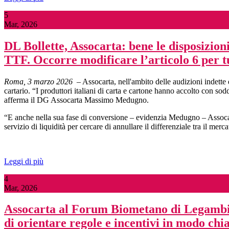
5
Mar, 2026
DL Bollette, Assocarta: bene le disposizioni
TTF. Occorre modificare l’articolo 6 per t
Roma, 3 marzo 2026
– Assocarta, nell'ambito delle audizioni indette 
cartario. “I produttori italiani di carta e cartone hanno accolto con s
afferma il DG Assocarta Massimo Medugno.
“E anche nella sua fase di conversione – evidenzia Medugno – Assocarta 
servizio di liquidità per cercare di annullare il differenziale tra il m
Leggi di più
4
Mar, 2026
Assocarta al Forum Biometano di Legambien
di orientare regole e incentivi in modo chia