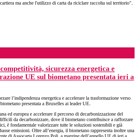
rtiera ma anche l'utilizzo di carta da riciclare raccolta sul territorio".
ompetitività, sicurezza energetica e
arazione UE sul biometano presentata ieri a
orzare l’indipendenza energetica e accelerare la trasformazione verso
l biometano presentata a Bruxelles ai leader UE.
liana ed europea e accelerare il percorso di decarbonizzazione del
difficili da decarbonizzare, dove il biometano contribuisce a rafforzare
ici, è fondamentale valorizzare tutte le soluzioni sostenibili e già
basse emissioni. Oltre all’energia, il biometano rappresenta inoltre una
idente di Assocarta Lorenzo Poli, a margine dell’appello UE di ieri a