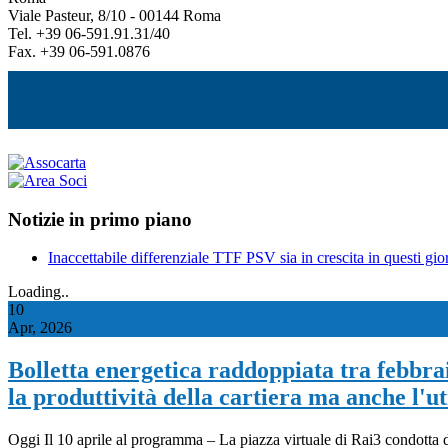
Viale Pasteur, 8/10 - 00144 Roma
Tel. +39 06-591.91.31/40
Fax. +39 06-591.0876
Notizie in primo piano
Inaccettabile differenziale TTF PSV sia in crescita in questi gior
Loading..
10
Apr, 2026
Bolletta energetica raddoppiata tra febbraio
la produttività della cartiera ma anche l'uti
Oggi Il 10 aprile al programma – La piazza virtuale di Rai3 condotta da