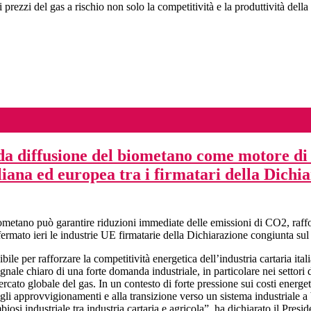
ezzi del gas a rischio non solo la competitività e la produttività della ca
a diffusione del biometano come motore di c
liana ed europea tra i firmatari della Dichi
iometano può garantire riduzioni immediate delle emissioni di CO2, raff
ffermato ieri le industrie UE firmatarie della Dichiarazione congiunta su
e per rafforzare la competitività energetica dell’industria cartaria ita
nale chiaro di una forte domanda industriale, in particolare nei settori 
ercato globale del gas. In un contesto di forte pressione sui costi energet
gli approvvigionamenti e alla transizione verso un sistema industriale a 
osi industriale tra industria cartaria e agricola”, ha dichiarato il Pres