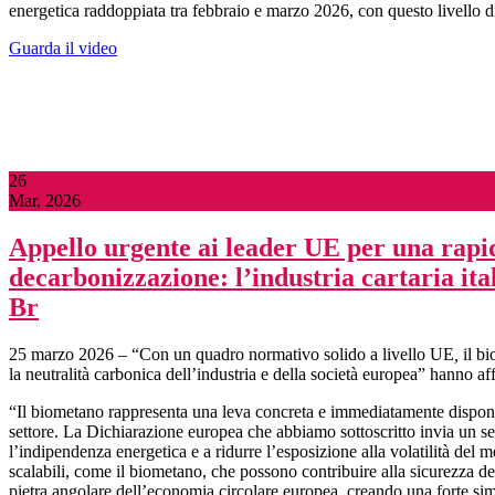
energetica raddoppiata tra febbraio e marzo 2026, con questo livello di pr
Guarda il video
26
Mar, 2026
Appello urgente ai leader UE per una rapid
decarbonizzazione: l’industria cartaria ita
Br
25 marzo 2026
–
“Con un quadro normativo solido a livello UE
,
il b
la neutralità carbonica dell’industria e della società europea” hanno a
“Il biometano rappresenta una leva concreta e immediatamente disponibil
settore. La Dichiarazione europea che abbiamo sottoscritto invia un seg
l’indipendenza energetica e a ridurre l’esposizione alla volatilità del m
scalabili, come il biometano, che possono contribuire alla sicurezza de
pietra angolare dell’economia circolare europea, creando una forte simbi