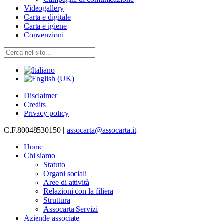
Videogallery
Carta e digitale
Carta e igiene
Convenzioni
Disclaimer
Credits
Privacy policy
C.F.80048530150
|
assocarta@assocarta.it
Home
Chi siamo
Statuto
Organi sociali
Aree di attività
Relazioni con la filiera
Struttura
Assocarta Servizi
Aziende associate