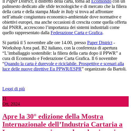
Il
Paper District
, il distretto della carta, torna ad
Ecomondo
con un
palinsesto dedicato alle sfide tecnologiche e di mercato che la filiera
della carta e della stampa
Made in Italy
si trova ad affrontare
nell’attuale congiuntura economico-ambientale dove normative e
obiettivi europei, ma anche occasioni di crescita come quella offerta
dal PNRR, accrescono l’importanza dei sistemi industriali come
quello rappresentato dalla
Federazione Carta e Grafica
.
Si partirà il 5 novembre alle ore 14.00, presso
Paper District
-
Workshop Area pad. B2 italiano, con la conferenza di apertura
“L’imballaggio sostenibile: la filiera della carta dopo il PPWR” a
cura di Ecomondo e Federazione Carta Grafica. Il 6 novembre
“
Quando la carta è durevole e riciclabile. Prospettive e scenari alla
luce delle nuove direttive Eu PPWR/ESPR
” organizzato da Bartoli.
Leggi di più
11
Ott, 2024
Apre la 30° edizione della Mostra
Internazionale dell’Industria Cartaria a