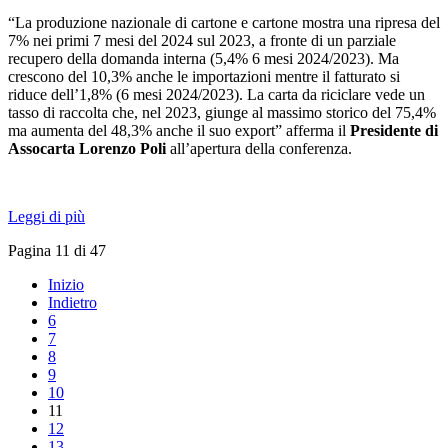
“La produzione nazionale di cartone e cartone mostra una ripresa del
7% nei primi 7 mesi del 2024 sul 2023, a fronte di un parziale
recupero della domanda interna (5,4% 6 mesi 2024/2023). Ma
crescono del 10,3% anche le importazioni mentre il fatturato si
riduce dell’1,8% (6 mesi 2024/2023). La carta da riciclare vede un
tasso di raccolta che, nel 2023, giunge al massimo storico del 75,4%
ma aumenta del 48,3% anche il suo export” afferma il
Presidente di
Assocarta Lorenzo Poli
all’apertura della conferenza.
Leggi di più
Pagina 11 di 47
Inizio
Indietro
6
7
8
9
10
11
12
13