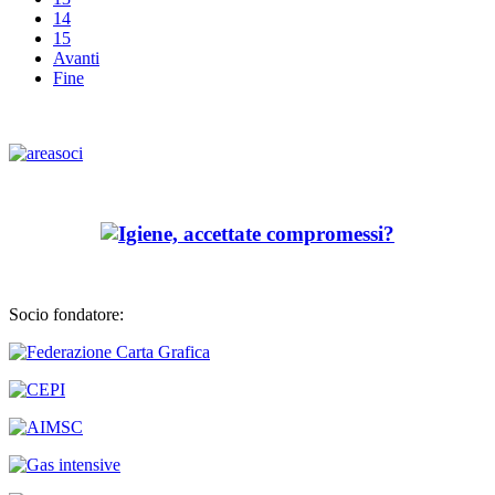
14
15
Avanti
Fine
Socio fondatore: