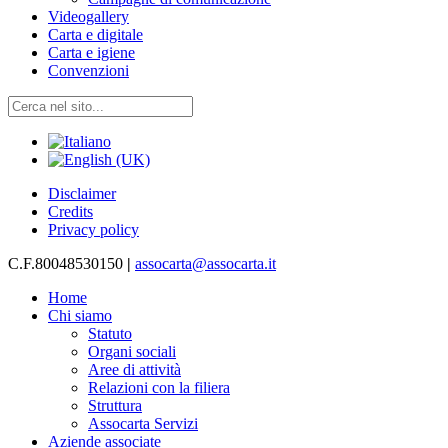
Videogallery
Carta e digitale
Carta e igiene
Convenzioni
Disclaimer
Credits
Privacy policy
C.F.80048530150
|
assocarta@assocarta.it
Home
Chi siamo
Statuto
Organi sociali
Aree di attività
Relazioni con la filiera
Struttura
Assocarta Servizi
Aziende associate