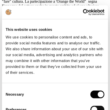
"fare" cultura. La partecipazione a 'Orange the World" segna
l'impegno del settore anche in questo ambito ed e' una ulteriore
modalita' per promuovere un cambiamento culturale su temi
essenziali a livello sociale. #UNWomen
This website uses cookies
We use cookies to personalise content and ads, to
provide social media features and to analyse our traffic.
6
Nov, 2024
We also share information about your use of our site with
our social media, advertising and analytics partners who
“L’imballaggio sostenibile: la filiera della
may combine it with other information that you’ve
carta dopo il PPWR” al Paper District a
provided to them or that they’ve collected from your use
Ecomondo: quali opportunità e
of their services.
prospettive per l’imballaggio Made in
Italy?
Consent
Necessary
Selection
Rimini, 6 novembre 2024
- Si è tenuta ieri, a Rimini alla fiera
Ecomondo, la conferenza di apertura del
Paper District
dal titolo:
Preferences