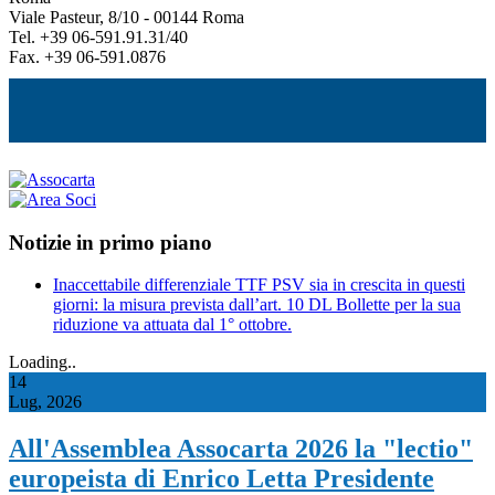
Viale Pasteur, 8/10 - 00144 Roma
Tel. +39 06-591.91.31/40
Fax. +39 06-591.0876
Notizie in primo piano
Inaccettabile differenziale TTF PSV sia in crescita in questi
giorni: la misura prevista dall’art. 10 DL Bollette per la sua
riduzione va attuata dal 1° ottobre.
Loading..
14
Lug, 2026
All'Assemblea Assocarta 2026 la "lectio"
europeista di Enrico Letta Presidente