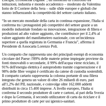
istituzioni, industria e mondo accademico – moderato da Valentina
Iorio de Il Corriere della Sera – sulle sfide europee e globali che
stanno influenzando la competitività del settore cartario italiano.
“In un mercato mondiale della carta in continua espansione, l'Italia si
conferma tra i protagonisti più competitivi del settore grazie a un
modello industriale fondato su innovazione, integrazione di filiera e
produzioni ad alto valore aggiunto, che contribuisce per il 2,4% al
valore aggiunto del manifatturiero nazionale, con un'incidenza
superiore a quella registrata in Germania e Francia”, afferma il
Presidente di Assocarta Lorenzo Poli.
Un comparto che rappresenta uno dei principali esempi di economia
circolare del Paese: l'89% delle materie prime impiegate proviene da
fonti rinnovabili o secondarie, il 99% dell'acqua viene riciclato, il
91% dell'energia elettrica è autoprodotto tramite cogenerazione e il
98% delle fibre vergini è certificato da catene di custodia sostenibili.
Il comparto cartario rappresenta la colonna portante di una filiera
integrata che genera un valore di oltre 26 miliardi di euro, pari
all'1,2% del PIL nazionale, e coinvolge oltre 162.000 addetti
distribuiti in circa 15.400 imprese. A livello europeo, l'Italia si
conferma il secondo produttore di carte e cartoni, al pari della Svezia
e dopo la Germania, il secondo utilizzatore di carta da riciclare e il
primo produttore di carte per usi igienico-sanitari.