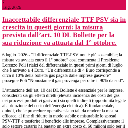
7
Lug, 2026
Inaccettabile differenziale TTF PSV sia in
crescita in questi giorni: la misura
prevista dall’art. 10 DL Bollette per la
sua riduzione va attuata dal 1° ottobre.
6 luglio 2026 - “Il differenziale TTF-PSV non è più sostenibile; la
misura va avviata entro il 1° ottobre” così commenta il Presidente
Lorenzo Poli i rialzi del differenziale in questi primi giorni di luglio
che è arrivato a 4 Euro. “Un differenziale di 4 Euro corrisponde a
circa il 10% della bolletta gas pagata dalle imprese gasivore”
prosegue Poli “Nonostante il gas provenga per oltre il 90% da sud”.
L’attuazione dell’art. 10 del DL Bollette è essenziale per le imprese,
considerati sia gli effetti diretti (elevata incidenza dei costi del gas
nei processi produttivi gasivori) sia quelli indiretti (opportunità legate
alla riduzione del costo dell’energia elettrica). È fondamentale,
quindi, che le procedure operative siano tali da rendere la misura
efficace, al fine di ridurre in modo stabile e misurabile lo spread
PSV-TTF e trasferire il beneficio alle imprese. Complessivamente il
solo settore cartario ha pagato un extra costo di 60 milioni solo per il