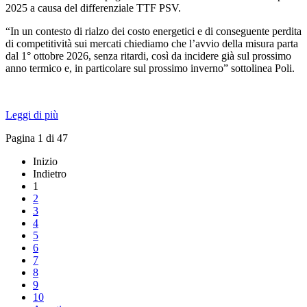
2025 a causa del differenziale TTF PSV.
“In un contesto di rialzo dei costo energetici e di conseguente perdita
di competitività sui mercati chiediamo che l’avvio della misura parta
dal 1° ottobre 2026, senza ritardi, così da incidere già sul prossimo
anno termico e, in particolare sul prossimo inverno” sottolinea Poli.
Leggi di più
Pagina 1 di 47
Inizio
Indietro
1
2
3
4
5
6
7
8
9
10