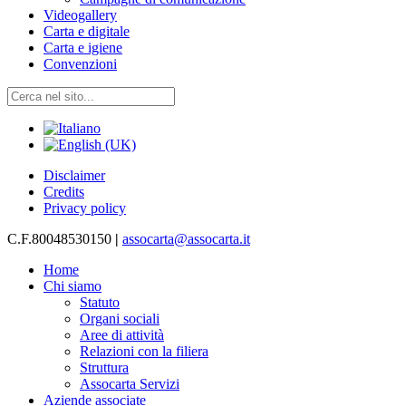
Videogallery
Carta e digitale
Carta e igiene
Convenzioni
Disclaimer
Credits
Privacy policy
C.F.80048530150
|
assocarta@assocarta.it
Home
Chi siamo
Statuto
Organi sociali
Aree di attività
Relazioni con la filiera
Struttura
Assocarta Servizi
Aziende associate