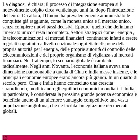
La diagnosi
è chiara: il processo di integrazione europea si è
notevolmente colpito circa venticinque anni fa, dopo l'introduzione
dell'euro. Da allora, l'Unione ha prevalentemente amministrato le
conquiste già raggiunte, come la moneta unica e il mercato unico,
senza compiere nuovi passi decisivi. Eppure, quello che definiamo
“mercato unico” resta incompleto. Settori strategici come l'energia
,
le telecomunicazioni
ei mercati finanziari
continuano infatti a essere
regolati soprattutto a livello nazionale: ogni Stato dispone della
propria autorità per l'energia, delle proprie autorità di controllo delle
telecomunicazioni e del proprio organismo di vigilanza sui mercati
finanziari. Nel frattempo, lo scenario globale è cambiato
radicalmente. Negli anni Novanta, l'economia italiana aveva una
dimensione paragonabile a quella di Cina e India messe insieme, e le
principali economie europee erano ancora più grandi. In un quarto di
secolo, però, Cina e India hanno conosciuto una crescita
straordinaria, modificando gli equilibri economici mondiali. L'India,
in particolare, è considerata la prossima grande potenza economica e
beneficia anche di un ulteriore vantaggio competitivo: una vasta
popolazione anglofona, che ne facilita l'integrazione nei mercati
globali.
13