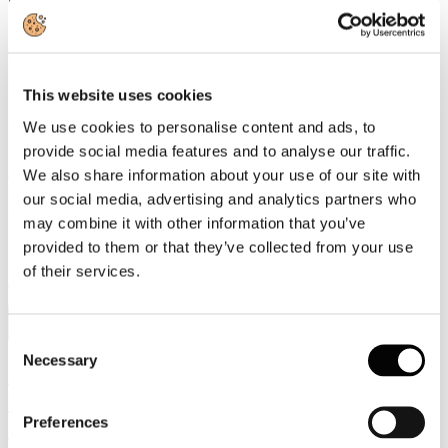
«L'industria cartaria italiana è impegnata da anni nella transizione
ecologica e continua a investire nella riduzione delle emissioni e
nell'efficienza energetica», dichiara il Presidente di Assocarta,
Lorenzo Poli. «Per raggiungere gli obiettivi europei è però
This website uses cookies
indispensabile che la revisione dell'ETS sia accompagnata da misure
che rafforzino la competitività del sistema industriale. Servono
We use cookies to personalise content and ads, to
regole coerenti con la realtà economica e tecnologica, in grado di
provide social media features and to analyse our traffic.
favorire gli investimenti senza accelerare il processo di
We also share information about your use of our site with
delocalizzazione produttiva. La transizione sarà davvero efficace
solo se riuscirà a mantenere in Europa produzione, occupazione e
our social media, advertising and analytics partners who
capacità di innovazione.»
may combine it with other information that you’ve
provided to them or that they’ve collected from your use
of their services.
Leggi di più
9
Lug, 2026
Consent
Necessary
Selection
Assemblea Assocarta 2026: l'intervista al
Presidente di Assocarta Lorenzo Poli
Preferences
sull'andamento 2025-2026