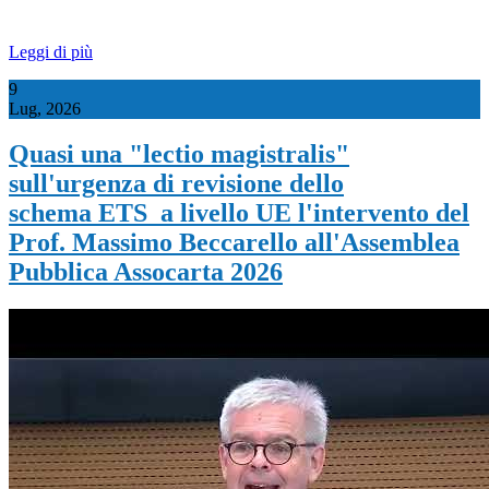
Leggi di più
9
Lug, 2026
Quasi una "lectio magistralis"
sull'urgenza di revisione dello
schema ETS a livello UE l'intervento del
Prof. Massimo Beccarello all'Assemblea
Pubblica Assocarta 2026