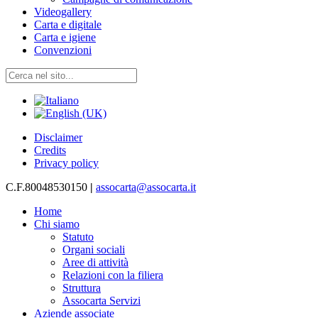
Videogallery
Carta e digitale
Carta e igiene
Convenzioni
Disclaimer
Credits
Privacy policy
C.F.80048530150
|
assocarta@assocarta.it
Home
Chi siamo
Statuto
Organi sociali
Aree di attività
Relazioni con la filiera
Struttura
Assocarta Servizi
Aziende associate