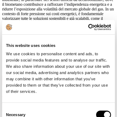
il biometano contribuisce a rafforzare l’indipendenza energetica e a
ridurre l’esposizione alla volatilità del mercato globale del gas. In un
contesto di forte pressione sui costi energetici, è fondamentale
valorizzare tutte le soluzioni sostenibili e già scalabili, come il
biometano, che possono contribuire alla sicurezza degli
approvvigionamenti e alla transizione verso un sistema industriale a
basse emissioni. Oltre all’energia, il biometano rappresenta inoltre
una pietra angolare dell’economia circolare europea, creando una
forte simbiosi industriale tra industria cartaria e agricola”, ha
This website uses cookies
dichiarato il Presidente di Assocarta Lorenzo Poli, a margine
dell’appello UE di ieri a Bruxelles.
We use cookies to personalise content and ads, to
provide social media features and to analyse our traffic.
We also share information about your use of our site with
Leggi di più
our social media, advertising and analytics partners who
25
may combine it with other information that you’ve
Mar, 2026
provided to them or that they’ve collected from your use
of their services.
15 aprile 2026, Giornata Nazionale del
Made in Italy: a Parma focus su
formazione e futuro della filiera carta e
Consent
stampa
Necessary
Selection