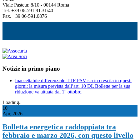
Viale Pasteur, 8/10 - 00144 Roma
Tel. +39 06-591.91.31/40
Fax. +39 06-591.0876
Notizie in primo piano
Inaccettabile differenziale TTF PSV sia in crescita in questi
giorni: la misura prevista dall’art. 10 DL Bollette per la sua
riduzione va attuata dal 1° ottobre.
Loading..
10
Apr, 2026
Bolletta energetica raddoppiata tra
febbraio e marzo 2026, con questo livello