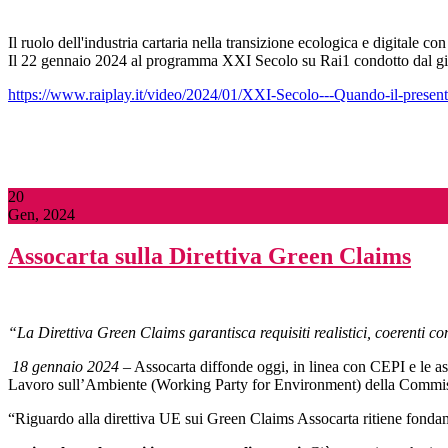
Il ruolo dell'industria cartaria nella transizione ecologica e digitale 
Il 22 gennaio 2024 al programma XXI Secolo su Rai1 condotto dal gi
https://www.raiplay.it/video/2024/01/XXI-Secolo---Quando-il-prese
20
Gen, 2024
Assocarta sulla Direttiva Green Claims
“L
a Direttiva Green Claims garantisca requisiti realistici, coerenti c
18 gennaio 2024
– Assocarta diffonde oggi, in linea con CEPI e le ass
Lavoro sull’Ambiente (Working Party for Environment)
della Commis
“Riguardo alla direttiva UE sui Green Claims Assocarta ritiene fonda