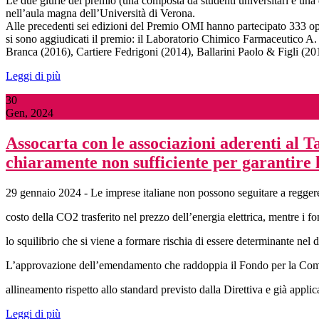
Le due giurie del premio (una composta da studenti universitari e una 
nell’aula magna dell’Università di Verona.
Alle precedenti sei edizioni del Premio OMI hanno partecipato 333 oper
si sono aggiudicati il premio: il Laboratorio Chimico Farmaceutico A. S
Branca (2016), Cartiere Fedrigoni (2014), Ballarini Paolo & Figli (20
Leggi di più
30
Gen, 2024
Assocarta con le associazioni aderenti al
chiaramente non sufficiente per garantire l
29 gennaio 2024 - Le imprese italiane non possono seguitare a reggere
costo della CO2 trasferito nel prezzo dell’energia elettrica, mentre i
lo squilibrio che si viene a formare rischia di essere determinante nel 
L’approvazione dell’emendamento che raddoppia il Fondo per la Compen
allineamento rispetto allo standard previsto dalla Direttiva e già applic
Leggi di più