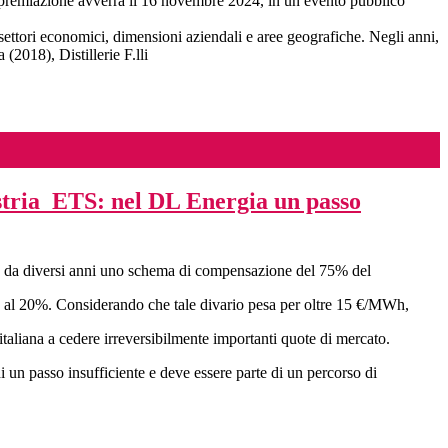
la premiazione avverrà il 16 novembre 2024, in un evento pubblico
settori economici, dimensioni aziendali e aree geografiche. Negli anni,
2018), Distillerie F.lli
ustria ETS: nel DL Energia un passo
ente da diversi anni uno schema di compensazione del 75% del
iore al 20%. Considerando che tale divario pesa per oltre 15 €/MWh,
 italiana a cedere irreversibilmente importanti quote di mercato.
un passo insufficiente e deve essere parte di un percorso di