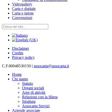
Videogallery
Carta e digitale
Carta e igiene
Convenzioni
Disclaimer
Credits
Privacy policy
C.F.80048530150
|
assocarta@assocarta.it
Home
Chi siamo
Statuto
Organi sociali
Aree di attività
Relazioni con la filiera
Struttura
Assocarta Servizi
Aziende associate