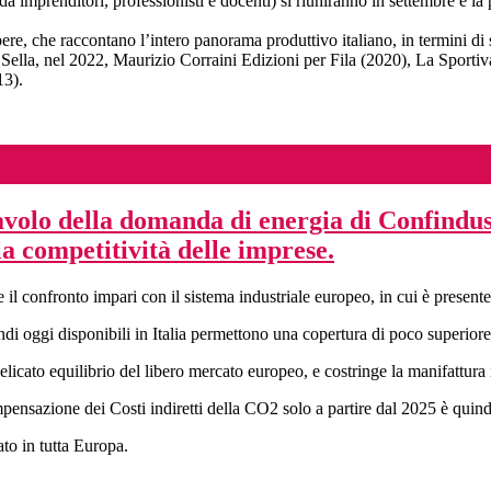
da imprenditori, professionisti e docenti) si riuniranno in settembre e 
e, che raccontano l’intero panorama produttivo italiano, in termini di 
ella, nel 2022, Maurizio Corraini Edizioni per Fila (2020), La Sportiva (
13).
 Tavolo della domanda di energia di Confind
a competitività delle imprese.
 il confronto impari con il sistema industriale europeo, in cui è pres
 fondi oggi disponibili in Italia permettono una copertura di poco super
delicato equilibrio del libero mercato europeo, e costringe la manifattura
sazione dei Costi indiretti della CO2 solo a partire dal 2025 è quindi 
ato in tutta Europa.