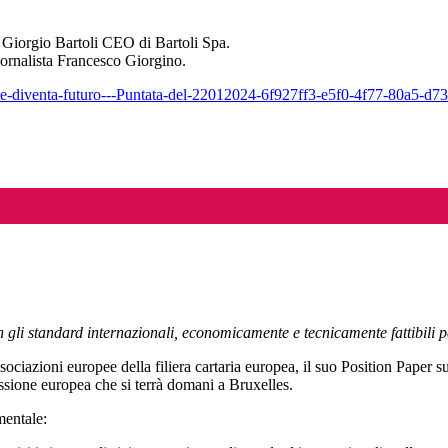
con Giorgio Bartoli CEO di Bartoli Spa.
ornalista Francesco Giorgino.
nte-diventa-futuro---Puntata-del-22012024-6f927ff3-e5f0-4f77-80a5-d
on gli standard internazionali, economicamente e tecnicamente fattibili p
ociazioni europee della filiera cartaria europea, il suo Position Paper su
sione europea che si terrà domani a Bruxelles.
mentale: