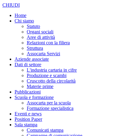
CHIUDI
Home
Chi siamo
Statuto
Organi sociali
Aree di attività
Relazioni con la filiera
Struttura
Assocarta Servizi
Aziende associate
Dati di settore
L'industria cartaria in cifre
Produzione e scambi
Cruscotto della circolarità
Materie prime
Pubblicazioni
Scuola e formazione
Assocarta per la scuola
Formazione specialistica
Eventi e news
Position Paper
Sala stampa
Comunicati stampa
Campagne di comunicazione