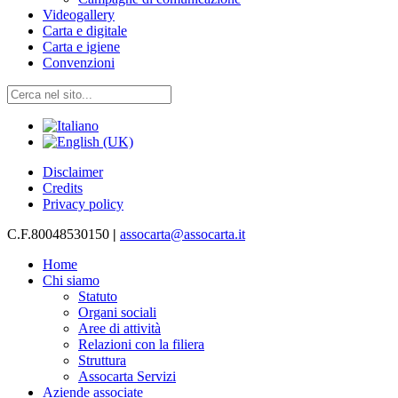
Videogallery
Carta e digitale
Carta e igiene
Convenzioni
Disclaimer
Credits
Privacy policy
C.F.80048530150
|
assocarta@assocarta.it
Home
Chi siamo
Statuto
Organi sociali
Aree di attività
Relazioni con la filiera
Struttura
Assocarta Servizi
Aziende associate