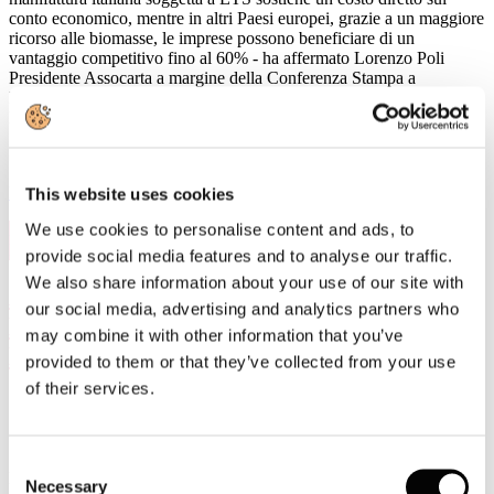
conto economico, mentre in altri Paesi europei, grazie a un maggiore
ricorso alle biomasse, le imprese possono beneficiare di un
vantaggio competitivo fino al 60% - ha affermato Lorenzo Poli
Presidente Assocarta a margine della Conferenza Stampa a
Bruxelles con il Vice Presidente Confindustria Aurelio Regina e il
Presidente di Federacciai Antonio Gozzi.
Leggi di più
This website uses cookies
We use cookies to personalise content and ads, to
25
Mag, 2026
provide social media features and to analyse our traffic.
We also share information about your use of our site with
ASSOCARTA: IL 25 GIUGNO A ROMA
our social media, advertising and analytics partners who
L’ASSEMBLEA PUBBLICA “EUROPA,
may combine it with other information that you’ve
ENERGIA, ECOSISTEMA DIGITALE
provided to them or that they’ve collected from your use
of their services.
Consent
Milano, 5 giugno 2026 - Si terrà giovedì 25 giugno 2026, dalle ore
Necessary
Selection