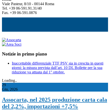
Viale Pasteur, 8/10 - 00144 Roma
Tel. +39 06-591.91.31/40
Fax. +39 06-591.0876
Notizie in primo piano
Inaccettabile differenziale TTF PSV sia in crescita in questi
giorni: la misura prevista dall’art. 10 DL Bollette per la sua
riduzione va attuata dal 1° ottobre.
Loading..
29
Giu, 2026
Assocarta, nel 2025 produzione carta cala
del 2,2%, importazioni +7,5%