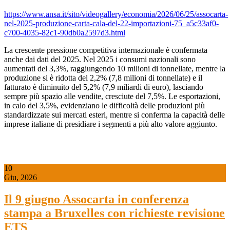
https://www.ansa.it/sito/videogallery/economia/2026/06/25/assocarta-
nel-2025-produzione-carta-cala-del-22-importazioni-75_a5c33af0-
c700-4035-82c1-90db0a2597d3.html
La crescente pressione competitiva internazionale è confermata
anche dai dati del 2025. Nel 2025 i consumi nazionali sono
aumentati del 3,3%, raggiungendo 10 milioni di tonnellate, mentre la
produzione si è ridotta del 2,2% (7,8 milioni di tonnellate) e il
fatturato è diminuito del 5,2% (7,9 miliardi di euro), lasciando
sempre più spazio alle vendite, cresciute del 7,5%. Le esportazioni,
in calo del 3,5%, evidenziano le difficoltà delle produzioni più
standardizzate sui mercati esteri, mentre si conferma la capacità delle
imprese italiane di presidiare i segmenti a più alto valore aggiunto.
10
Giu, 2026
Il 9 giugno Assocarta in conferenza
stampa a Bruxelles con richieste revisione
ETS