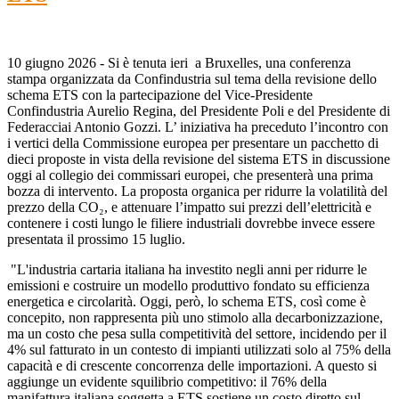
10 giugno 2026 - Si è tenuta ieri a Bruxelles, una conferenza
stampa organizzata da Confindustria sul tema della revisione dello
schema ETS con la partecipazione del Vice-Presidente
Confindustria Aurelio Regina, del Presidente Poli e del Presidente di
Federacciai Antonio Gozzi. L’ iniziativa ha preceduto l’incontro con
i vertici della Commissione europea per presentare un pacchetto di
dieci proposte in vista della revisione del sistema ETS in discussione
oggi al collegio dei commissari europei, che presenterà una prima
bozza di intervento. La proposta organica per ridurre la volatilità del
prezzo della CO₂, e attenuare l’impatto sui prezzi dell’elettricità e
contenere i costi lungo le filiere industriali dovrebbe invece essere
presentata il prossimo 15 luglio.
"L'industria cartaria italiana ha investito negli anni per ridurre le
emissioni e costruire un modello produttivo fondato su efficienza
energetica e circolarità. Oggi, però, lo schema ETS, così come è
concepito, non rappresenta più uno stimolo alla decarbonizzazione,
ma un costo che pesa sulla competitività del settore, incidendo per il
4% sul fatturato in un contesto di impianti utilizzati solo al 75% della
capacità e di crescente concorrenza delle importazioni. A questo si
aggiunge un evidente squilibrio competitivo: il 76% della
manifattura italiana soggetta a ETS sostiene un costo diretto sul