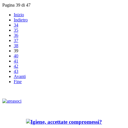
Pagina 39 di 47
Inizio
Indietro
34
35
36
37
38
39
40
41
42
43
Avanti
Fine