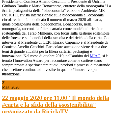
Presidente di Comieco Amelio Cecchini, il Presidente di Unirima
Giuliano Tarallo e Mario Bonaccorso, curatore della monografia "La
#carta protagonista della #bioeconomia" edizione Ambiente. MR
INSIGHT, rivista internazionale sulla bioeconomia e l'economia
circolare, ha infatti dedicato il numero di marzo 2020 alla carta,
quale protagonista della bioeconomia. Bonaccorso, nella
monografia, racconta la filiera cartaria come modello di riciclo e
sostenibilità del Terzo Milllenio, con focus sulla gestione sostenibile
delle foreste e sui benefici della raccolta e del riciclo della carta. Con
interviste al Presidente di CEPI Ignazio Capuano e al Presidente di
Comieco Amelio Cecchini. Particolare attenzione viene data a due
temi di grande attualità per la filiera cartaria: packaging e
innovazione. Nel mese di ottobre 2019, nell'ambito del
MIAC
, si è
tenuto l'Innovation Award per raccontare come le cartiere siano
sempre pronte a sperimentare nuovi prodotti e processi dimostrando
che il settore continua ad investire in quanto #innovativo per
#tradizione.
21
Mag, 2020
22 maggio 2020 ore 11.00 "Il mondo della
#carta e la sfida della #sostenibilità"
organizzato da RiciclaTV