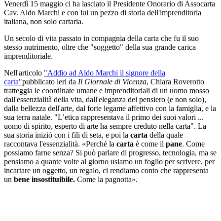
Venerdì 15 maggio ci ha lasciato il Presidente Onorario di Assocarta
Cav. Aldo Marchi e con lui un pezzo di storia dell'imprenditoria
italiana, non solo cartaria.
Un secolo di vita passato in compagnia della carta che fu il suo
stesso nutrimento, oltre che "soggetto" della sua grande carica
imprenditoriale.
Nell'articolo
"Addio ad Aldo Marchi il signore della
carta"
pubblicato ieri da
Il Giornale di Vicenza
, Chiara Roverotto
tratteggia le coordinate umane e imprenditoriali di un uomo mosso
dall'essenzialità della vita, dall'eleganza del pensiero (e non solo),
dalla bellezza dell'arte, dal forte legame affettivo con la famiglia, e la
sua terra natale. "L’etica rappresentava il primo dei suoi valori ...
uomo di spirito, esperto di arte ha sempre creduto nella carta". La
sua storia iniziò con i fili di seta, e poi la
carta
della quale
raccontava l'essenzialità. «Perché la
carta
è come il
pane
. Come
possiamo farne senza? Si può parlare di progresso, tecnologia, ma se
pensiamo a quante volte al giorno usiamo un foglio per scrivere, per
incartare un oggetto, un regalo, ci rendiamo conto che rappresenta
un
bene insostituibile.
Come la pagnotta».