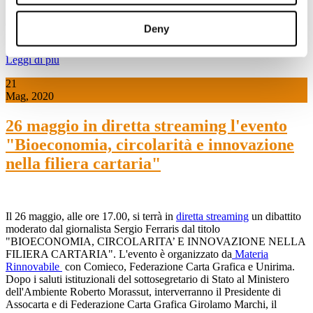
In questi casi va ricordato un vecchio principio e cioè che la forma
dev’essere adeguata alla sostanza, altrimenti c’è il rischio che diventi
Deny
formalismo. E questo ci dovrebbe aiutare.
Leggi di più
21
Mag, 2020
26 maggio in diretta streaming l'evento
"Bioeconomia, circolarità e innovazione
nella filiera cartaria"
Il 26 maggio, alle ore 17.00, si terrà in
diretta streaming
un dibattito
moderato dal giornalista Sergio Ferraris dal titolo
"BIOECONOMIA, CIRCOLARITA’ E INNOVAZIONE NELLA
FILIERA CARTARIA". L'evento è organizzato da
Materia
Rinnovabile
con Comieco, Federazione Carta Grafica e Unirima.
Dopo i saluti istituzionali del sottosegretario di Stato al Ministero
dell'Ambiente Roberto Morassut, interverranno il Presidente di
Assocarta e di Federazione Carta Grafica Girolamo Marchi, il