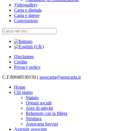
Videogallery
Carta e digitale
Carta e igiene
Convenzioni
Disclaimer
Credits
Privacy policy
C.F.80048530150
|
assocarta@assocarta.it
Home
Chi siamo
Statuto
Organi sociali
Aree di attività
Relazioni con la filiera
Struttura
Assocarta Servizi
Aziende associate