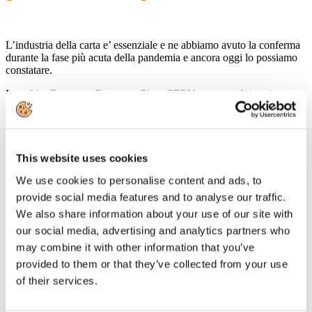
L’industria della carta e’ essenziale e ne abbiamo avuto la conferma
durante la fase più acuta della pandemia e ancora oggi lo possiamo
constatare.
In ambito European Recovery Plan, CEPI ha tentato di inserire tra
gli Ecosystems il "Forest-Based Industrial Ecosystem" senza
apparente successo.
Tuttavia, l'industria della carta e’ parte di diversi e rilevanti
Ecosystems (pag. 39 del
documento
) .
This website uses cookies
Di seguito ne elenchiamo solo alcuni:
We use cookies to personalise content and ads, to
provide social media features and to analyse our traffic.
Agri-food (per l’imballaggio)
We also share information about your use of our site with
Energy Intensive Industries (per il processo e la parte energetica)
our social media, advertising and analytics partners who
may combine it with other information that you’ve
Creative & Cultural Industries (per la parte grafica e stampa)
provided to them or that they’ve collected from your use
Proximity & Social Economy (per la prossimità nell’economia
of their services.
circolare)
Health (con i prodotti per l’igiene)