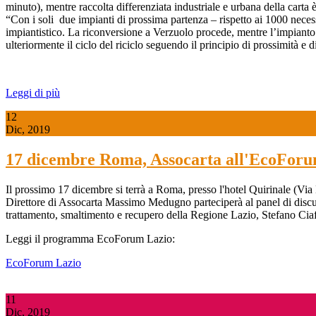
minuto), mentre raccolta differenziata industriale e urbana della carta è 
“Con i soli due impianti di prossima partenza – rispetto ai 1000 neces
impiantistico. La riconversione a Verzuolo procede, mentre l’impianto 
ulteriormente il ciclo del riciclo seguendo il principio di prossimità e
Leggi di più
12
Dic, 2019
17 dicembre Roma, Assocarta all'EcoForum
Il prossimo 17 dicembre si terrà a Roma, presso l'hotel Quirinale (Via 
Direttore di Assocarta Massimo Medugno parteciperà al panel di discu
trattamento, smaltimento e recupero della Regione Lazio, Stefano Cia
Leggi il programma EcoForum Lazio:
EcoForum Lazio
11
Dic, 2019