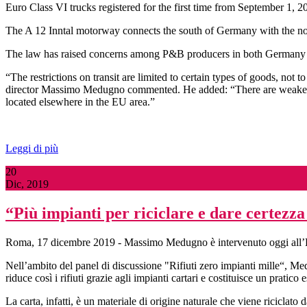
Euro Class VI trucks registered for the first time from September 1, 
The A 12 Inntal motorway connects the south of Germany with the north
The law has raised concerns among P&B producers in both Germany an
“The restrictions on transit are limited to certain types of goods, not 
director Massimo Medugno commented. He added: “There are weaker lim
located elsewhere in the EU area.”
Leggi di più
20
Dic, 2019
“Più impianti per riciclare e dare certezza
Roma, 17 dicembre 2019 - Massimo Medugno è intervenuto oggi all’Eco
Nell’ambito del panel di discussione "Rifiuti zero impianti mille“, Medug
riduce così i rifiuti grazie agli impianti cartari e costituisce un pratic
La carta, infatti, è un materiale di origine naturale che viene riciclato da