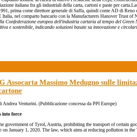
one italiana fra gli industriali della carta, cartoni e paste per carta.
1991, prima come direttore generale di Saffa, quindi come AD di Reno 
Italia, nel comparto bancario con la Manufacturers Hanover Trust of 
la Confederazione europea dell'industria cartaria al tempo del Green 
iva e sostenibile, indicando soluzioni basate su innovazione e circolar
G Assocarta Massimo Medugno sulle limitazi
cartone
 di Andrea Venturini. (Pubblicazione concessa da PPI Europe)
 into force
government of Tyrol, Austria, prohibiting the transport of certain g
ce on January 1, 2020. The law, which aims at reducing pollution in the