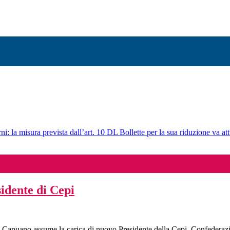
ni: la misura prevista dall’art. 10 DL Bollette per la sua riduzione va att
idente di Cepi
o Capuano assume la carica di nuovo Presidente della Cepi, Confederaz