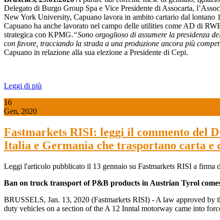
Delegato di Burgo Group Spa e Vice Presidente di Assocarta, l’Associazi
New York University, Capuano lavora in ambito cartario dal lontano 
Capuano ha anche lavorato nel campo delle utilities come AD di RWE 
strategica con KPMG.
“Sono orgoglioso di assumere la presidenza del
con favore, tracciando la strada a una produzione ancora più competit
Capuano in relazione alla sua elezione a Presidente di Cepi.
Leggi di più
16
Gen, 2020
Fastmarkets RISI: leggi il commento del D
Italia e Germania che trasportano carta e 
Leggi l'articolo pubblicato il 13 gennaio su Fastmarkets RISI a firma
Ban on truck transport of P&B products in Austrian Tyrol comes
BRUSSELS, Jan. 13, 2020 (Fastmarkets RISI) - A law approved by the 
duty vehicles on a section of the A 12 Inntal motorway came into for