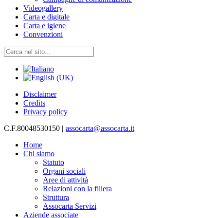
Videogallery
Carta e digitale
Carta e igiene
Convenzioni
Disclaimer
Credits
Privacy policy
C.F.80048530150
|
assocarta@assocarta.it
Home
Chi siamo
Statuto
Organi sociali
Aree di attività
Relazioni con la filiera
Struttura
Assocarta Servizi
Aziende associate