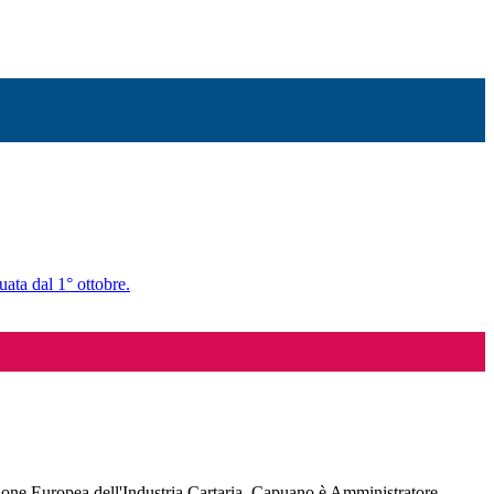
uata dal 1° ottobre.
ione Europea dell'Industria Cartaria. Capuano è Amministratore