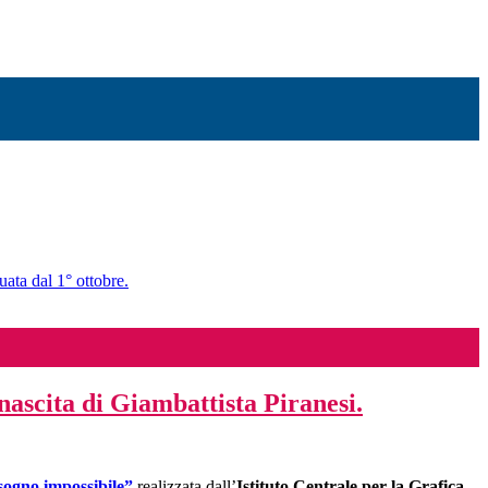
uata dal 1° ottobre.
nascita di Giambattista Piranesi.
sogno impossibile
”
realizzata dall’
Istituto Centrale per la Grafica