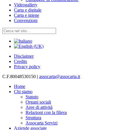
Videogallery
Carta e digitale
Carta e igiene
Convenzioni
Disclaimer
Credits
Privacy policy
C.F.80048530150
|
assocarta@assocarta.it
Home
Chi siamo
Statuto
Organi sociali
Aree di attività
Relazioni con la filiera
Struttura
Assocarta Servizi
Aziende associate