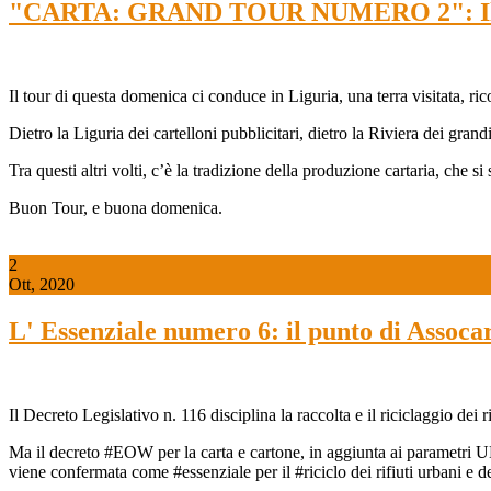
"CARTA: GRAND TOUR NUMERO 2": Il Mu
Il tour di questa domenica ci conduce in Liguria, una terra visitata, rico
Dietro la Liguria dei cartelloni pubblicitari, dietro la Riviera dei gran
Tra questi altri volti, c’è la tradizione della produzione cartaria, che s
Buon Tour, e buona domenica.
2
Ott, 2020
L' Essenziale numero 6: il punto di Assocar
Il Decreto Legislativo n. 116 disciplina la raccolta e il riciclaggio d
Ma il decreto #EOW per la carta e cartone, in aggiunta ai parametri UNI
viene confermata come #essenziale per il #riciclo dei rifiuti urbani e d