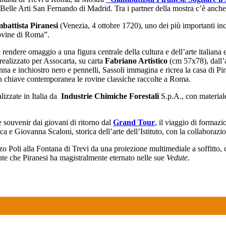
elle Arti San Fernando di Madrid. Tra i partner della mostra c’è anch
battista Piranesi
(Venezia, 4 ottobre 1720), uno dei più importanti incis
rovine di Roma”.
rendere omaggio a una figura centrale della cultura e dell’arte italiana e
realizzato per Assocarta, su carta
Fabriano Artistico
(cm 57x78), dall’
 e inchiostro nero e pennelli, Sassoli immagina e ricrea la casa di Pirane
 in chiave contemporanea le rovine classiche raccolte a Roma.
alizzate in Italia da
Industrie Chimiche Forestali
S.p.A., con materiale
e souvenir dai giovani di ritorno dal
Grand Tour
, il viaggio di formaz
afica e Giovanna Scaloni, storica dell’arte dell’Istituto, con la collabora
azzo Poli alla Fontana di Trevi da una proiezione multimediale a soffitto,
nte che Piranesi ha magistralmente eternato nelle sue
Vedute
.