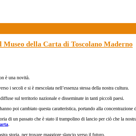
seo della Carta di Toscolano Maderno
non è una novità.
verso i secoli e si è mescolata nell’essenza stessa della nostra cultura.
iffuse sul territorio nazionale e disseminate in tanti piccoli paesi.
nno poi cambiato questa caratteristica, portando alla concentrazione della
oria di un passato che è stato il trampolino di lancio per ciò che la nostr
Carta
.
tra storia, per trovare maggiore slancio verso il futuro.