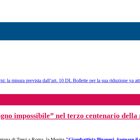
ni: la misura prevista dall’art. 10 DL Bollette per la sua riduzione va att
gno impossibile” nel terzo centenario della 
Fontana di Trevi a Roma, la Mostra
"Giambattista Piranesi. Sognare il 