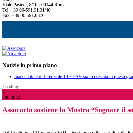
Viale Pasteur, 8/10 - 00144 Roma
Tel. +39 06-591.91.31/40
Fax. +39 06-591.0876
Notizie in primo piano
Inaccettabile differenziale TTF PSV sia in crescita in questi gior
Loading..
6
Ott, 2020
Assocarta sostiene la Mostra “Sognare il so
Dal 15 ottobre al 31 gennaio 2021 si terrà, presso Palazzo Poli alla 