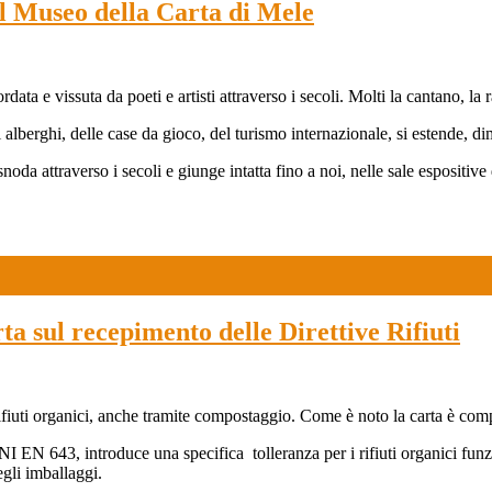
seo della Carta di Mele
rdata e vissuta da poeti e artisti attraverso i secoli. Molti la cantano, la
di alberghi, delle case da gioco, del turismo internazionale, si estende, 
i snoda attraverso i secoli e giunge intatta fino a noi, nelle sale esposit
ta sul recepimento delle Direttive Rifiuti
ei rifiuti organici, anche tramite compostaggio. Come è noto la carta è c
 EN 643, introduce una specifica tolleranza per i rifiuti organici funzi
egli imballaggi.