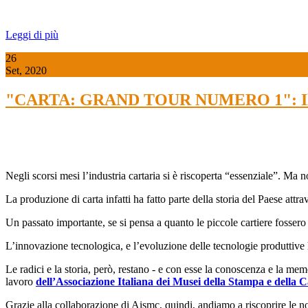
Leggi di più
26
Set, 2020
"CARTA: GRAND TOUR NUMERO 1": Il Mu
Negli scorsi mesi l’industria cartaria si è riscoperta “essenziale”. Ma 
La produzione di carta infatti ha fatto parte della storia del Paese attra
Un passato importante, se si pensa a quanto le piccole cartiere fossero d
L’innovazione tecnologica, e l’evoluzione delle tecnologie produttive ha
Le radici e la storia, però, restano - e con esse la conoscenza e la mem
lavoro
dell’Associazione Italiana dei Musei della Stampa e della 
Grazie alla collaborazione di Aismc, quindi, andiamo a riscoprire le nos