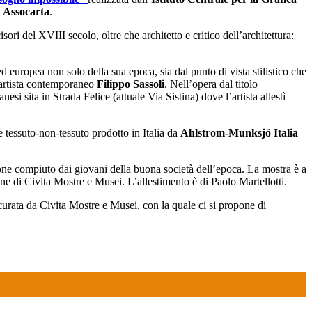
e
Assocarta
.
ori del XVIII secolo, oltre che architetto e critico dell’architettura:
d europea non solo della sua epoca, sia dal punto di vista stilistico che
artista contemporaneo
Filippo Sassoli
. Nell’opera dal titolo
si sita in Strada Felice (attuale Via Sistina) dove l’artista allestì
 tessuto-non-tessuto prodotto in Italia da
Ahlstrom-Munksjö Italia
ione compiuto dai giovani della buona società dell’epoca. La mostra è a
zione di Civita Mostre e Musei. L’allestimento è di Paolo Martellotti.
 curata da Civita Mostre e Musei, con la quale ci si propone di