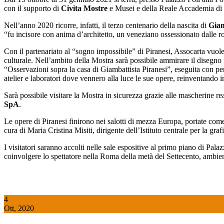
con il supporto di
Civita Mostre
e Musei e della Reale Accademia di B
Nell’anno 2020 ricorre, infatti, il terzo centenario della nascita di
Giam
“fu incisore con anima d’architetto, un veneziano ossessionato dalle 
Con il partenariato al “sogno impossibile” di Piranesi, Assocarta vuole 
culturale. Nell’ambito della Mostra sarà possibile ammirare il disegno 
“Osservazioni sopra la casa di Giambattista Piranesi”, eseguita con penna
atelier e laboratori dove vennero alla luce le sue opere, reinventando
Sarà possibile visitare la Mostra in sicurezza grazie alle mascherine re
SpA
.
Le opere di Piranesi finirono nei salotti di mezza Europa, portate com
cura di Maria Cristina Misiti, dirigente dell’Istituto centrale per la gr
I visitatori saranno accolti nelle sale espositive al primo piano di Pal
coinvolgere lo spettatore nella Roma della metà del Settecento, ambie
4
Ott, 2020