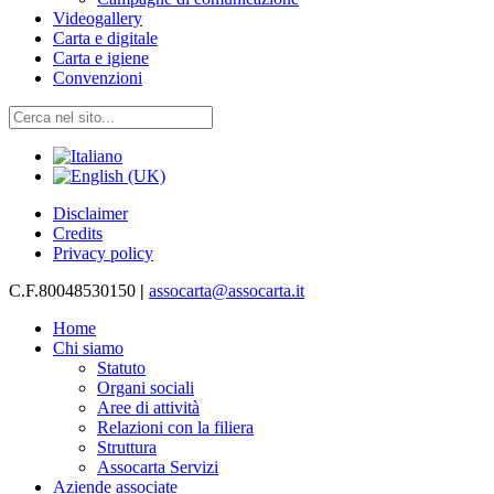
Videogallery
Carta e digitale
Carta e igiene
Convenzioni
Disclaimer
Credits
Privacy policy
C.F.80048530150
|
assocarta@assocarta.it
Home
Chi siamo
Statuto
Organi sociali
Aree di attività
Relazioni con la filiera
Struttura
Assocarta Servizi
Aziende associate