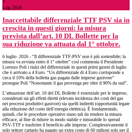
7
Lug, 2026
Inaccettabile differenziale TTF PSV sia in
crescita in questi giorni: la misura
prevista dall’art. 10 DL Bollette per la
sua riduzione va attuata dal 1° ottobre.
6 luglio 2026 - “Il differenziale TTF-PSV non è più sostenibile; la
misura va avviata entro il 1° ottobre” così commenta il Presidente
Lorenzo Poli i rialzi del differenziale in questi primi giorni di luglio
che è arrivato a 4 Euro. “Un differenziale di 4 Euro corrisponde a
circa il 10% della bolletta gas pagata dalle imprese gasivore”
prosegue Poli “Nonostante il gas provenga per oltre il 90% da sud”.
L’attuazione dell’art. 10 del DL Bollette è essenziale per le imprese,
considerati sia gli effetti diretti (elevata incidenza dei costi del gas
nei processi produttivi gasivori) sia quelli indiretti (opportunità legate
alla riduzione del costo dell’energia elettrica). È fondamentale,
quindi, che le procedure operative siano tali da rendere la misura
efficace, al fine di ridurre in modo stabile e misurabile lo spread
PSV-TTF e trasferire il beneficio alle imprese. Complessivamente il
solo settore cartario ha pagato un extra costo di 60 milioni solo per il