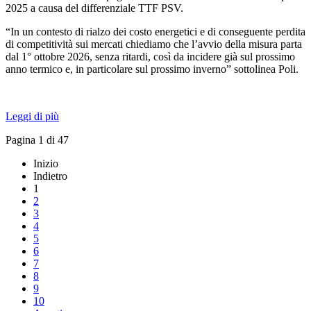
2025 a causa del differenziale TTF PSV.
“In un contesto di rialzo dei costo energetici e di conseguente perdita
di competitività sui mercati chiediamo che l’avvio della misura parta
dal 1° ottobre 2026, senza ritardi, così da incidere già sul prossimo
anno termico e, in particolare sul prossimo inverno” sottolinea Poli.
Leggi di più
Pagina 1 di 47
Inizio
Indietro
1
2
3
4
5
6
7
8
9
10