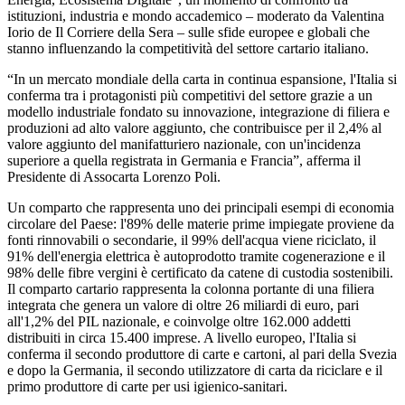
istituzioni, industria e mondo accademico – moderato da Valentina
Iorio de Il Corriere della Sera – sulle sfide europee e globali che
stanno influenzando la competitività del settore cartario italiano.
“In un mercato mondiale della carta in continua espansione, l'Italia si
conferma tra i protagonisti più competitivi del settore grazie a un
modello industriale fondato su innovazione, integrazione di filiera e
produzioni ad alto valore aggiunto, che contribuisce per il 2,4% al
valore aggiunto del manifatturiero nazionale, con un'incidenza
superiore a quella registrata in Germania e Francia”, afferma il
Presidente di Assocarta Lorenzo Poli.
Un comparto che rappresenta uno dei principali esempi di economia
circolare del Paese: l'89% delle materie prime impiegate proviene da
fonti rinnovabili o secondarie, il 99% dell'acqua viene riciclato, il
91% dell'energia elettrica è autoprodotto tramite cogenerazione e il
98% delle fibre vergini è certificato da catene di custodia sostenibili.
Il comparto cartario rappresenta la colonna portante di una filiera
integrata che genera un valore di oltre 26 miliardi di euro, pari
all'1,2% del PIL nazionale, e coinvolge oltre 162.000 addetti
distribuiti in circa 15.400 imprese. A livello europeo, l'Italia si
conferma il secondo produttore di carte e cartoni, al pari della Svezia
e dopo la Germania, il secondo utilizzatore di carta da riciclare e il
primo produttore di carte per usi igienico-sanitari.