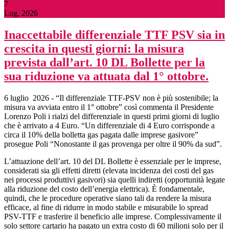
7
Lug, 2026
Inaccettabile differenziale TTF PSV sia in
crescita in questi giorni: la misura
prevista dall’art. 10 DL Bollette per la
sua riduzione va attuata dal 1° ottobre.
6 luglio 2026 - “Il differenziale TTF-PSV non è più sostenibile; la
misura va avviata entro il 1° ottobre” così commenta il Presidente
Lorenzo Poli i rialzi del differenziale in questi primi giorni di luglio
che è arrivato a 4 Euro. “Un differenziale di 4 Euro corrisponde a
circa il 10% della bolletta gas pagata dalle imprese gasivore”
prosegue Poli “Nonostante il gas provenga per oltre il 90% da sud”.
L’attuazione dell’art. 10 del DL Bollette è essenziale per le imprese,
considerati sia gli effetti diretti (elevata incidenza dei costi del gas
nei processi produttivi gasivori) sia quelli indiretti (opportunità legate
alla riduzione del costo dell’energia elettrica). È fondamentale,
quindi, che le procedure operative siano tali da rendere la misura
efficace, al fine di ridurre in modo stabile e misurabile lo spread
PSV-TTF e trasferire il beneficio alle imprese. Complessivamente il
solo settore cartario ha pagato un extra costo di 60 milioni solo per il