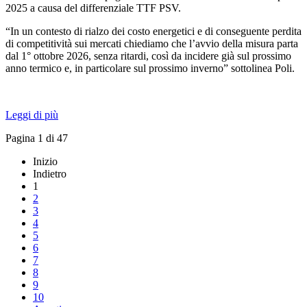
2025 a causa del differenziale TTF PSV.
“In un contesto di rialzo dei costo energetici e di conseguente perdita
di competitività sui mercati chiediamo che l’avvio della misura parta
dal 1° ottobre 2026, senza ritardi, così da incidere già sul prossimo
anno termico e, in particolare sul prossimo inverno” sottolinea Poli.
Leggi di più
Pagina 1 di 47
Inizio
Indietro
1
2
3
4
5
6
7
8
9
10