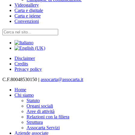
Videogallery
Carta e digitale
Carta e igiene
Convenzioni
Disclaimer
Credits
Privacy policy
C.F.80048530150
|
assocarta@assocarta.it
Home
Chi siamo
Statuto
Organi sociali
Aree di attività
Relazioni con la filiera
Struttura
Assocarta Servizi
Aziende associate