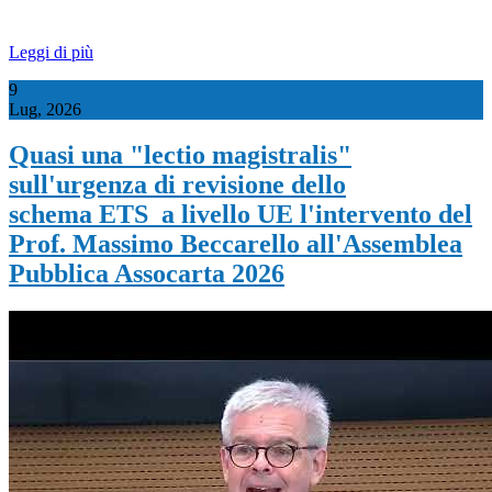
Leggi di più
9
Lug, 2026
Quasi una "lectio magistralis"
sull'urgenza di revisione dello
schema ETS a livello UE l'intervento del
Prof. Massimo Beccarello all'Assemblea
Pubblica Assocarta 2026