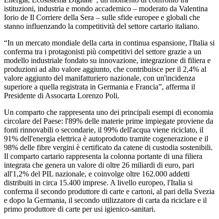
istituzioni, industria e mondo accademico – moderato da Valentina
Iorio de Il Corriere della Sera – sulle sfide europee e globali che
stanno influenzando la competitività del settore cartario italiano.
“In un mercato mondiale della carta in continua espansione, l'Italia si
conferma tra i protagonisti più competitivi del settore grazie a un
modello industriale fondato su innovazione, integrazione di filiera e
produzioni ad alto valore aggiunto, che contribuisce per il 2,4% al
valore aggiunto del manifatturiero nazionale, con un'incidenza
superiore a quella registrata in Germania e Francia”, afferma il
Presidente di Assocarta Lorenzo Poli.
Un comparto che rappresenta uno dei principali esempi di economia
circolare del Paese: l'89% delle materie prime impiegate proviene da
fonti rinnovabili o secondarie, il 99% dell'acqua viene riciclato, il
91% dell'energia elettrica è autoprodotto tramite cogenerazione e il
98% delle fibre vergini è certificato da catene di custodia sostenibili.
Il comparto cartario rappresenta la colonna portante di una filiera
integrata che genera un valore di oltre 26 miliardi di euro, pari
all'1,2% del PIL nazionale, e coinvolge oltre 162.000 addetti
distribuiti in circa 15.400 imprese. A livello europeo, l'Italia si
conferma il secondo produttore di carte e cartoni, al pari della Svezia
e dopo la Germania, il secondo utilizzatore di carta da riciclare e il
primo produttore di carte per usi igienico-sanitari.