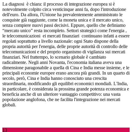
La diagnosi
è chiara: il processo di integrazione europea si è
notevolmente colpito circa venticinque anni fa, dopo l'introduzione
dell'euro. Da allora, l'Unione ha prevalentemente amministrato le
conquiste già raggiunte, come la moneta unica e il mercato unico,
senza compiere nuovi passi decisivi. Eppure, quello che definiamo
“mercato unico” resta incompleto. Settori strategici come l'energia
,
le telecomunicazioni
ei mercati finanziari
continuano infatti a essere
regolati soprattutto a livello nazionale: ogni Stato dispone della
propria autorità per l'energia, delle proprie autorità di controllo delle
telecomunicazioni e del proprio organismo di vigilanza sui mercati
finanziari. Nel frattempo, lo scenario globale è cambiato
radicalmente. Negli anni Novanta, l'economia italiana aveva una
dimensione paragonabile a quella di Cina e India messe insieme, e le
principali economie europee erano ancora più grandi. In un quarto di
secolo, però, Cina e India hanno conosciuto una crescita
straordinaria, modificando gli equilibri economici mondiali. L'India,
in particolare, è considerata la prossima grande potenza economica e
beneficia anche di un ulteriore vantaggio competitivo: una vasta
popolazione anglofona, che ne facilita l'integrazione nei mercati
globali.
13