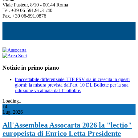
Viale Pasteur, 8/10 - 00144 Roma
Tel. +39 06-591.91.31/40
Fax. +39 06-591.0876
Notizie in primo piano
Inaccettabile differenziale TTF PSV sia in crescita in questi
giorni: la misura prevista dall’art. 10 DL Bollette per la sua
riduzione va attuata dal 1° ottobre.
Loading..
14
Lug, 2026
All'Assemblea Assocarta 2026 la "lectio"
europeista di Enrico Letta Presidente