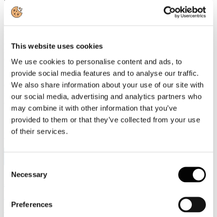
«L'industria cartaria italiana è impegnata da anni nella transizione
ecologica e continua a investire nella riduzione delle emissioni e
nell'efficienza energetica», dichiara il Presidente di Assocarta,
Lorenzo Poli. «Per raggiungere gli obiettivi europei è però
This website uses cookies
indispensabile che la revisione dell'ETS sia accompagnata da misure
che rafforzino la competitività del sistema industriale. Servono
We use cookies to personalise content and ads, to
regole coerenti con la realtà economica e tecnologica, in grado di
provide social media features and to analyse our traffic.
favorire gli investimenti senza accelerare il processo di
We also share information about your use of our site with
delocalizzazione produttiva. La transizione sarà davvero efficace
solo se riuscirà a mantenere in Europa produzione, occupazione e
our social media, advertising and analytics partners who
capacità di innovazione.»
may combine it with other information that you’ve
provided to them or that they’ve collected from your use
of their services.
Leggi di più
9
Lug, 2026
Consent
Necessary
Selection
Assemblea Assocarta 2026: l'intervista al
Presidente di Assocarta Lorenzo Poli
Preferences
sull'andamento 2025-2026