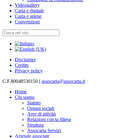
Videogallery
Carta e digitale
Carta e igiene
Convenzioni
Disclaimer
Credits
Privacy policy
C.F.80048530150
|
assocarta@assocarta.it
Home
Chi siamo
Statuto
Organi sociali
Aree di attività
Relazioni con la filiera
Struttura
Assocarta Servizi
Aziende associate