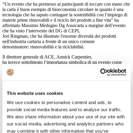
“Un evento che ha permesso ai partecipanti di toccare con mano che
la carta è buon esempio di bioeconomia circolare in quanto è una
tecnologia che ha saputo coniugare la sostenibilità con l’impiego di
materie prime rinnovabili e il riciclo dei prodotti a fine vita” ha
affermato Massimo Medugno Dg Assocarta a margine dell’evento
che ha visto l’intervento del DG di CEPI,
Jori Ringman, che ha illustrato l'enorme diversità dei prodotti
nell'industria cartaria a fronte di un unico comune
denominatore: rinnovabilità e la riciclabilità.
Il direttore generale di ACE, Annick Carpentier,
ha invece sottolineato l’importanza simbolica di un evento come
#PaperPresents che illustra l’ impegno nella gestione sostenibile
delle foreste di tutta la filiera cartaria e forestale. “Le foreste europee
sono cresciute negli ultimi 10 anni di una superficie pari a oltre
1.500 campi da calcio ogni giorno” è il messaggio chiave della
campagna TwoSides – Il lato verde della carta che, già diffusa a
This website uses cookies
livello europeo, prenderà il via anche in Italia nel corso del mese di
settembre. CEPI, FEFCO, ACE e FEPE nel corso dell’evento si
We use cookies to personalise content and ads, to
sono inoltre impegnati a piantare un albero per ognuno dei
provide social media features and to analyse our traffic.
partecipanti a #PaperPresents.
http://www.cepi.org/paper_presents
(clicca sul link per vedere il video)
We also share information about your use of our site with
our social media, advertising and analytics partners who
may combine it with other information that you’ve