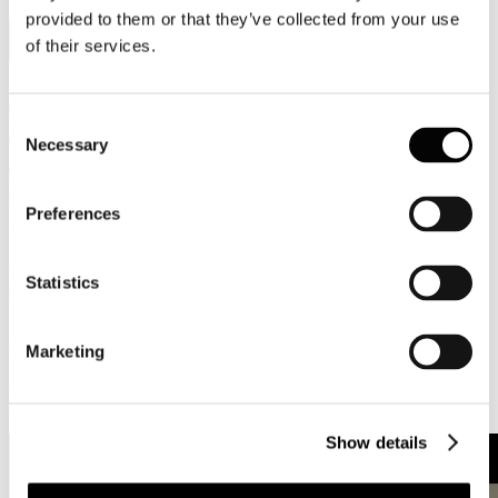
provided to them or that they’ve collected from your use
4
of their services.
Lug, 2019
Assocarta è partner della VI edizione di
Consent
EcoForum organizzato da Legambiente.
Necessary
Selection
Guarda l'intervista di Massimo Medugno
DG Assocarta all'EcoForum del 27
giugno 2019.
Preferences
Assocarta è partner della VI edizione di EcoForum organizzato da
Statistics
Legambiente Onlus
. Carta esempio di bio-economia in quanto
rinnovabile e riciclabile.
L'84% delle materie prime forestali utilizzate nella produzione di
carta sono certificate. Il tasso di riciclabilità del settore è al 57% ma
Marketing
nell'imballaggio arriva all'80%.
Guarda l'intervista di Massimo Medugno DG Assocarta
all'EcoForum del 27 giugno 2019.
Show details