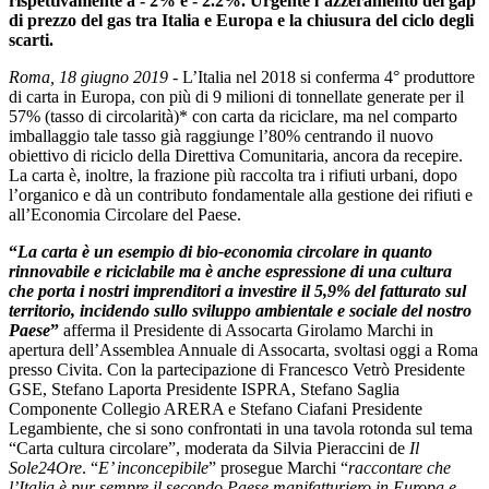
rispettivamente a - 2% e - 2.2%. Urgente l’azzeramento del gap
di prezzo del gas tra Italia e Europa e la chiusura del ciclo degli
scarti.
Roma, 18 giugno 2019
- L’Italia nel 2018 si conferma 4° produttore
di carta in Europa, con più di 9 milioni di tonnellate generate per il
57% (tasso di circolarità)* con carta da riciclare, ma nel comparto
imballaggio tale tasso già raggiunge l’80% centrando il nuovo
obiettivo di riciclo della Direttiva Comunitaria, ancora da recepire.
La carta è, inoltre, la frazione più raccolta tra i rifiuti urbani, dopo
l’organico e dà un contributo fondamentale alla gestione dei rifiuti e
all’Economia Circolare del Paese.
“
La carta è un esempio di bio-economia circolare in quanto
rinnovabile e riciclabile ma è anche espressione di una cultura
che porta i nostri imprenditori a investire il 5,9% del fatturato sul
territorio, incidendo sullo sviluppo ambientale e sociale del nostro
Paese
”
afferma il Presidente di Assocarta Girolamo Marchi in
apertura dell’Assemblea Annuale di Assocarta, svoltasi oggi a Roma
presso Civita. Con la partecipazione di Francesco Vetrò Presidente
GSE, Stefano Laporta Presidente ISPRA, Stefano Saglia
Componente Collegio ARERA e Stefano Ciafani Presidente
Legambiente, che si sono confrontati in una tavola rotonda sul tema
“Carta cultura circolare”, moderata da Silvia Pieraccini de
Il
Sole24Ore
. “
E’ inconcepibile
” prosegue Marchi “
raccontare che
l’Italia è pur sempre il secondo Paese manifatturiero in Europa e