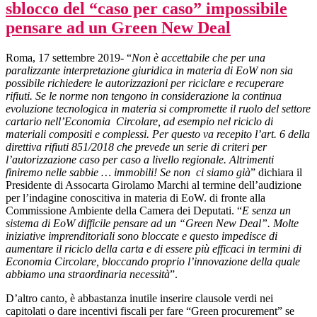
sblocco del “caso per caso” impossibile
pensare ad un Green New Deal
Roma, 17 settembre 2019- “
Non è accettabile che per una
paralizzante interpretazione giuridica in materia di EoW non sia
possibile richiedere le autorizzazioni per riciclare e recuperare
rifiuti. Se le norme non tengono in considerazione la continua
evoluzione tecnologica in materia si compromette il ruolo del settore
cartario nell’Economia Circolare, ad esempio nel riciclo di
materiali compositi e complessi. Per questo va recepito l’art. 6 della
direttiva rifiuti 851/2018 che prevede un serie di criteri per
l’autorizzazione caso per caso a livello regionale. Altrimenti
finiremo nelle sabbie … immobili! Se non ci siamo già
” dichiara il
Presidente di Assocarta Girolamo Marchi al termine dell’audizione
per l’indagine conoscitiva in materia di EoW. di fronte alla
Commissione Ambiente della Camera dei Deputati. “
E senza un
sistema di EoW difficile pensare ad un “Green New Deal”. Molte
iniziative imprenditoriali sono bloccate e questo impedisce di
aumentare il riciclo della carta e di essere più efficaci in termini di
Economia Circolare, bloccando proprio l’innovazione della quale
abbiamo una straordinaria necessità
”.
D’altro canto, è abbastanza inutile inserire clausole verdi nei
capitolati o dare incentivi fiscali per fare “Green procurement” se