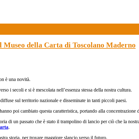
seo della Carta di Toscolano Maderno
non è una novità.
verso i secoli e si è mescolata nell’essenza stessa della nostra cultura.
iffuse sul territorio nazionale e disseminate in tanti piccoli paesi.
nno poi cambiato questa caratteristica, portando alla concentrazione della
oria di un passato che è stato il trampolino di lancio per ciò che la nostr
Carta
.
tra storia, per trovare maggiore slancio verso il futuro.