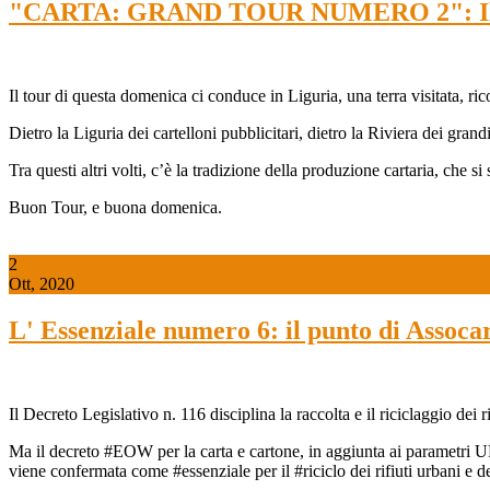
"CARTA: GRAND TOUR NUMERO 2": Il Mu
Il tour di questa domenica ci conduce in Liguria, una terra visitata, rico
Dietro la Liguria dei cartelloni pubblicitari, dietro la Riviera dei gran
Tra questi altri volti, c’è la tradizione della produzione cartaria, che s
Buon Tour, e buona domenica.
2
Ott, 2020
L' Essenziale numero 6: il punto di Assocar
Il Decreto Legislativo n. 116 disciplina la raccolta e il riciclaggio d
Ma il decreto #EOW per la carta e cartone, in aggiunta ai parametri UNI
viene confermata come #essenziale per il #riciclo dei rifiuti urbani e d