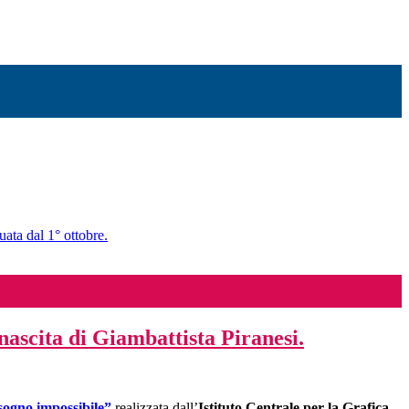
uata dal 1° ottobre.
nascita di Giambattista Piranesi.
sogno impossibile
”
realizzata dall’
Istituto Centrale per la Grafica