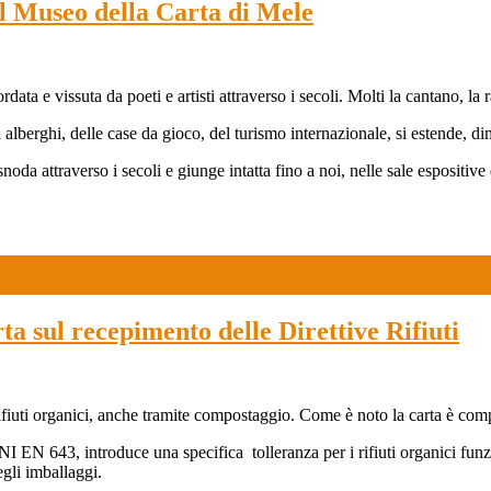
seo della Carta di Mele
rdata e vissuta da poeti e artisti attraverso i secoli. Molti la cantano, la
di alberghi, delle case da gioco, del turismo internazionale, si estende, 
i snoda attraverso i secoli e giunge intatta fino a noi, nelle sale esposit
ta sul recepimento delle Direttive Rifiuti
ei rifiuti organici, anche tramite compostaggio. Come è noto la carta è c
 EN 643, introduce una specifica tolleranza per i rifiuti organici funzi
egli imballaggi.