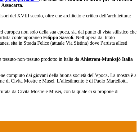
e
Assocarta
.
ori del XVIII secolo, oltre che architetto e critico dell’architettura:
d europea non solo della sua epoca, sia dal punto di vista stilistico che
artista contemporaneo
Filippo Sassoli
. Nell’opera dal titolo
si sita in Strada Felice (attuale Via Sistina) dove l’artista allestì
 tessuto-non-tessuto prodotto in Italia da
Ahlstrom-Munksjö Italia
ione compiuto dai giovani della buona società dell’epoca. La mostra è a
zione di Civita Mostre e Musei. L’allestimento è di Paolo Martellotti.
 curata da Civita Mostre e Musei, con la quale ci si propone di