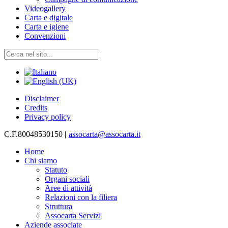
Videogallery
Carta e digitale
Carta e igiene
Convenzioni
Disclaimer
Credits
Privacy policy
C.F.80048530150
|
assocarta@assocarta.it
Home
Chi siamo
Statuto
Organi sociali
Aree di attività
Relazioni con la filiera
Struttura
Assocarta Servizi
Aziende associate