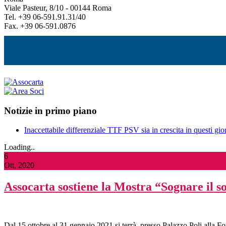
Viale Pasteur, 8/10 - 00144 Roma
Tel. +39 06-591.91.31/40
Fax. +39 06-591.0876
Notizie in primo piano
Inaccettabile differenziale TTF PSV sia in crescita in questi gior
Loading..
6
Ott, 2020
Assocarta sostiene la Mostra “Sognare il so
Dal 15 ottobre al 31 gennaio 2021 si terrà, presso Palazzo Poli alla 