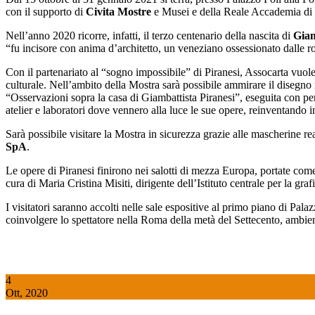
con il supporto di
Civita Mostre
e Musei e della Reale Accademia di B
Nell’anno 2020 ricorre, infatti, il terzo centenario della nascita di
Giam
“fu incisore con anima d’architetto, un veneziano ossessionato dalle 
Con il partenariato al “sogno impossibile” di Piranesi, Assocarta vuole 
culturale. Nell’ambito della Mostra sarà possibile ammirare il disegno 
“Osservazioni sopra la casa di Giambattista Piranesi”, eseguita con penna
atelier e laboratori dove vennero alla luce le sue opere, reinventando
Sarà possibile visitare la Mostra in sicurezza grazie alle mascherine re
SpA
.
Le opere di Piranesi finirono nei salotti di mezza Europa, portate com
cura di Maria Cristina Misiti, dirigente dell’Istituto centrale per la gr
I visitatori saranno accolti nelle sale espositive al primo piano di Pal
coinvolgere lo spettatore nella Roma della metà del Settecento, ambie
4
Ott, 2020