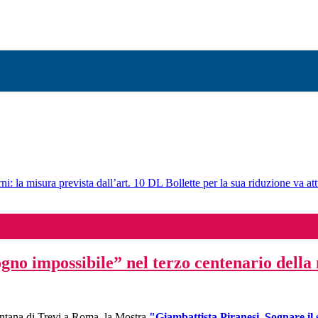
ni: la misura prevista dall’art. 10 DL Bollette per la sua riduzione va att
gno impossibile” nel terzo centenario della 
Fontana di Trevi a Roma, la Mostra
"Giambattista Piranesi. Sognare il 