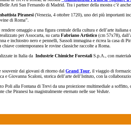
elle Arti San Fernando di Madrid. Tra i partner della mostra c’è anch
battista Piranesi
(Venezia, 4 ottobre 1720), uno dei più importanti incis
rovine di Roma”.
rendere omaggio a una figura centrale della cultura e dell’arte italiana e
realizzato per Assocarta, su carta
Fabriano Artistico
(cm 57x78), dall’
 e inchiostro nero e pennelli, Sassoli immagina e ricrea la casa di Pirane
 in chiave contemporanea le rovine classiche raccolte a Roma.
alizzate in Italia da
Industrie Chimiche Forestali
S.p.A., con materiale
e souvenir dai giovani di ritorno dal
Grand Tour
, il viaggio di formaz
afica e Giovanna Scaloni, storica dell’arte dell’Istituto, con la collabora
azzo Poli alla Fontana di Trevi da una proiezione multimediale a soffitto,
nte che Piranesi ha magistralmente eternato nelle sue
Vedute
.