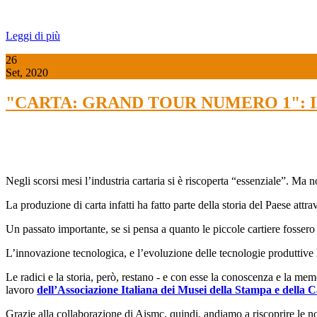
Leggi di più
26
Set, 2020
"CARTA: GRAND TOUR NUMERO 1": Il Mu
Negli scorsi mesi l’industria cartaria si è riscoperta “essenziale”. Ma 
La produzione di carta infatti ha fatto parte della storia del Paese attra
Un passato importante, se si pensa a quanto le piccole cartiere fossero d
L’innovazione tecnologica, e l’evoluzione delle tecnologie produttive ha
Le radici e la storia, però, restano - e con esse la conoscenza e la mem
lavoro
dell’Associazione Italiana dei Musei della Stampa e della 
Grazie alla collaborazione di Aismc, quindi, andiamo a riscoprire le nos