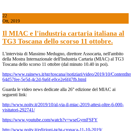
22
Ott, 2019
Il MIAC e l'industria cartaria italiana al
TG3 Toscana dello scorso 11 ottobre.
L'intervista di Massimo Medugno, direttore Assocarta, nell'ambito
della Mostra Internazionale dell'Industria Cartaria (MIAC) al TG3
Toscana dello scorso 11 ottobre (dal minuto 10.40 in poi).
https://www.rainews.it/tgr/toscana//notiziari/video/2019/10/ContentIt
64d57fee-5e5d-4c2d-9a6f-e0ce2e6f47fb.html
Guarda le video news dedicate alla 26° edizione del MIAC ai
seguenti link:
http://www.noitv.it/2019/10/al-via-il-miac-2019-attesi-oltre-6-000-
visitatori-292741/
https://www.youtube.com/watch?v=wseGyrnFSFY
http://www.noitv.it/edizioni-tg/tg-cronaca-11-10-2019/