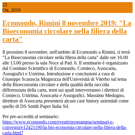
22
Ott, 2019
Ecomondo, Rimini 8 novembre 2019: "La
Bioeconomia circolare nella filiera della
carta"
Il prossimo 8 novembre, nell'ambito di Ecomondo a Rimini, si terrà
"La Bioeconomia circolare nella filiera della carta" dalle ore 10.00
alle 13.00 presso la sala Noce al Pad. 6. Il seminario è organizzato
dal Comitato Scientifico di Ecomondo, Comieco, Assocarta,
Assografici e Unirima. Introduzione e conclusioni a cura di
Giuseppe Scarascia Mugnozza dell'Università di Viterbo sul tema
della Bioeconomia circolare e della qualità della raccolta
differenziata della carta, temi sui quali interverranno i direttori di
Comieco, Unirima, Assocarta e Assografici. Massimo Medugno,
direttore di Assocarta presenterà alcuni case history aziendali come
quello di DS Smith Paper Italia Srl.
Per pre-accrediti al seminario:
https://www.ecomondo.com/eventi/programma/seminari-e-
convegni/e12421190/la-bio-economia-circolare-nella-filiera-della-
carta.html?