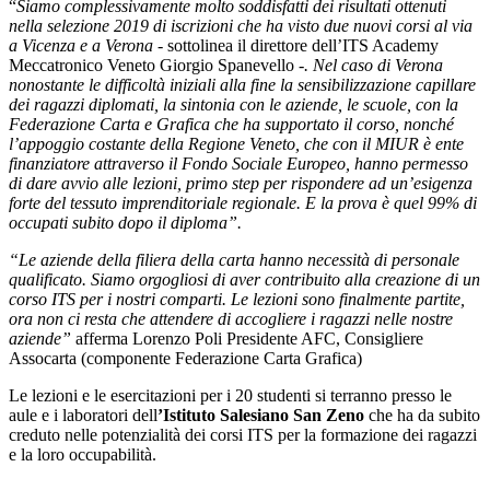
“
Siamo complessivamente molto soddisfatti dei risultati ottenuti
nella selezione 2019 di iscrizioni che ha visto due nuovi corsi al via
a Vicenza e a Verona -
sottolinea il direttore dell’ITS Academy
Meccatronico Veneto Giorgio Spanevello -
. Nel caso di Verona
nonostante le difficoltà iniziali alla fine la sensibilizzazione capillare
dei ragazzi diplomati, la sintonia con le aziende, le scuole, con la
Federazione Carta e Grafica che ha supportato il corso, nonché
l’appoggio costante della Regione Veneto, che con il MIUR è ente
finanziatore attraverso il Fondo Sociale Europeo, hanno permesso
di dare avvio alle lezioni, primo step per rispondere ad un’esigenza
forte del tessuto imprenditoriale regionale. E la prova è quel 99% di
occupati subito dopo il diploma”.
“Le aziende della filiera della carta hanno necessità di personale
qualificato. Siamo orgogliosi di aver contribuito alla creazione di un
corso ITS per i nostri comparti. Le lezioni sono finalmente partite,
ora non ci resta che attendere di accogliere i ragazzi nelle nostre
aziende”
afferma Lorenzo Poli Presidente AFC, Consigliere
Assocarta (componente Federazione Carta Grafica)
Le lezioni e le esercitazioni per i 20 studenti si terranno presso le
aule e i laboratori dell
’Istituto Salesiano San Zeno
che ha da subito
creduto nelle potenzialità dei corsi ITS per la formazione dei ragazzi
e la loro occupabilità.