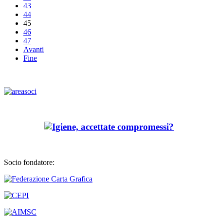
43
44
45
46
47
Avanti
Fine
Socio fondatore: