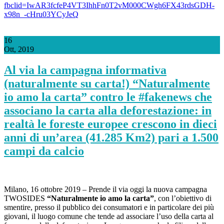
fbclid=IwAR3fcfeP4VT3IhhFn0T2vM000CWgh6FX43rdsGDH-
x98n_-cHru03YCyJeQ
16
Ott, 2019
Al via la campagna informativa
(naturalmente su carta!) “Naturalmente
io amo la carta” contro le #fakenews che
associano la carta alla deforestazione: in
realtà le foreste europee crescono in dieci
anni di un’area (41.285 Km2) pari a 1.500
campi da calcio
Milano, 16 ottobre 2019 – Prende il via oggi la nuova campagna
TWOSIDES
“Naturalmente io amo la carta”
, con l’obiettivo di
smentire, presso il pubblico dei consumatori e in particolare dei più
giovani, il luogo comune che tende ad associare l’uso della carta al