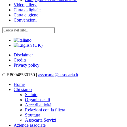
Videogallery
Carta e digitale
Carta e igiene
Convenzioni
Disclaimer
Credits
Privacy policy
C.F.80048530150
|
assocarta@assocarta.it
Home
Chi siamo
Statuto
Organi sociali
Aree di attività
Relazioni con la filiera
Struttura
Assocarta Servizi
Aziende associate