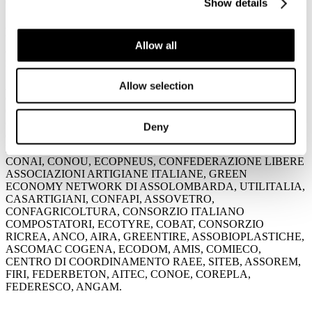
complicazioni alle attività di riciclo.
Show details
Auspicando che su tale tema vi sia in futuro una più attenta
valutazione, ribadiamo la nostra soddisfazione perché è stata accolta
Allow all
anche la nostra proposta di provvedere con urgenza intervenendo
nel disegno di legge di conversione del decreto sulle crisi aziendali.
Allow selection
ASSOCARTA
,
FEDERAZIONE CARTA E GRAFICA
,
CONFINDUSTRIA, CIRCULAR ECONOMY NETWORK,
CNA, FISEUNICIRCULAR, FISE ASSOAMBIENTE,
CONFEDERAZIONE ITALIANA AGRICOLTORI,
Deny
CONFARTIGIANATO IMPRESE, CONFCOOPERATIVE,
LEGACOOP PRODUZIONE E SERVIZI, CISAMBIENTE,
CONAI, CONOU, ECOPNEUS, CONFEDERAZIONE LIBERE
ASSOCIAZIONI ARTIGIANE ITALIANE, GREEN
ECONOMY NETWORK DI ASSOLOMBARDA, UTILITALIA,
CASARTIGIANI, CONFAPI, ASSOVETRO,
CONFAGRICOLTURA, CONSORZIO ITALIANO
COMPOSTATORI, ECOTYRE, COBAT, CONSORZIO
RICREA, ANCO, AIRA, GREENTIRE, ASSOBIOPLASTICHE,
ASCOMAC COGENA, ECODOM, AMIS, COMIECO,
CENTRO DI COORDINAMENTO RAEE, SITEB, ASSOREM,
FIRI, FEDERBETON, AITEC, CONOE, COREPLA,
FEDERESCO, ANGAM.