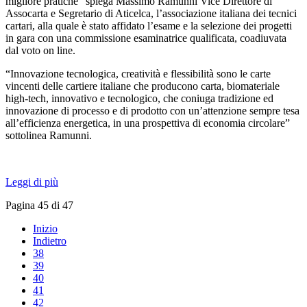
migliore pratiche” spiega Massimo Ramunni Vice Direttore di
Assocarta e Segretario di Aticelca, l’associazione italiana dei tecnici
cartari, alla quale è stato affidato l’esame e la selezione dei progetti
in gara con una commissione esaminatrice qualificata, coadiuvata
dal voto on line.
“Innovazione tecnologica, creatività e flessibilità sono le carte
vincenti delle cartiere italiane che producono carta, biomateriale
high-tech, innovativo e tecnologico, che coniuga tradizione ed
innovazione di processo e di prodotto con un’attenzione sempre tesa
all’efficienza energetica, in una prospettiva di economia circolare”
sottolinea Ramunni.
Leggi di più
Pagina 45 di 47
Inizio
Indietro
38
39
40
41
42