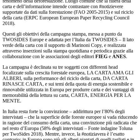
fenomeno della deforestazione. Luogo comune che la filiera della
carta e dell’informazione intende contrastare con #notizievere
supportate da dati sulla forestazione (FAO 2005-2015) e sul riciclo
della carta (ERPC European European Paper Recycling Council
2018).
Questi gli obiettivi della campagna stampa, messa a punto da
TWOSIDES Europe e adattata per l’Italia da TWOSIDES – Il lato
verde della carta con il supporto di Marinoni Copy, e realizzata
attraverso inserzioni sulla stampa quotidiana e periodica grazie alla
collaborazione con le associazioni degli editori
FIEG
e
ANES
.
La campagna è declinata su tre soggetti con differenti head
focalizzate sulla crescita forestale europea, LA CARTA AMA GLI
ALBERI, sulla performance del riciclo della carta, DA CARTA
RINASCE CARTA, e sui temi della quota di energia sostenibile e
rinnovabile utilizzata in Europa per produrre carta e dei vantaggi di
memorabilità della lettura su carta, CARTA, ENERGIA PER LA
MENTE.
In Italia resta forte la convinzione – addirittura per l’80% degli
intervistati – che la superficie delle foreste europee si vada riducendo
in ragione del consumo della carta, una convinzione più radicata che
nel resto d’Europa (58% degli intervistati – Fonte indagine Toluna
per TwoSides 2018). Mentre, invece, la #notiziavera è l’esatto
contrario: in Europa sono più gli alberi piantati di quelli tagliati e in