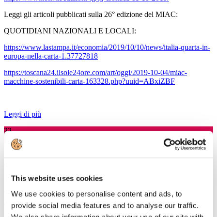
Leggi gli articoli pubblicati sulla 26° edizione del MIAC:
QUOTIDIANI NAZIONALI E LOCALI:
https://www.lastampa.it/economia/2019/10/10/news/italia-quarta-in-
europa-nella-carta-1.37727818
https://toscana24.ilsole24ore.com/art/oggi/2019-10-04/miac-
macchine-sostenibili-carta-163328.php?uuid=ABxiZBF
Leggi di più
22
Ott, 2019
Comunicato Stampa a seguito
dell'approvazione in Commissione al
This website uses cookies
Senato dell'emendamento sull'End of
We use cookies to personalise content and ads, to
Waste
provide social media features and to analyse our traffic.
We also share information about your use of our site with