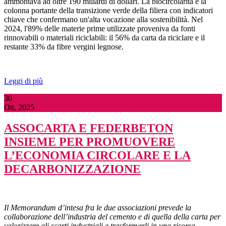
ammontava ad oltre 190 miliardi di dollari. La biocircolarità è la
colonna portante della transizione verde della filiera con indicatori
chiave che confermano un'alta vocazione alla sostenibilità. Nel
2024, l'89% delle materie prime utilizzate proveniva da fonti
rinnovabili o materiali riciclabili: il 56% da carta da riciclare e il
restante 33% da fibre vergini legnose.
Leggi di più
30
Ott, 2025
ASSOCARTA E FEDERBETON
INSIEME PER PROMUOVERE
L’ECONOMIA CIRCOLARE E LA
DECARBONIZZAZIONE
Il Memorandum d’intesa fra le due associazioni prevede la
collaborazione dell’industria del cemento e di quella della carta per
valorizzare gli scarti industriali e trasformarli in una risorsa