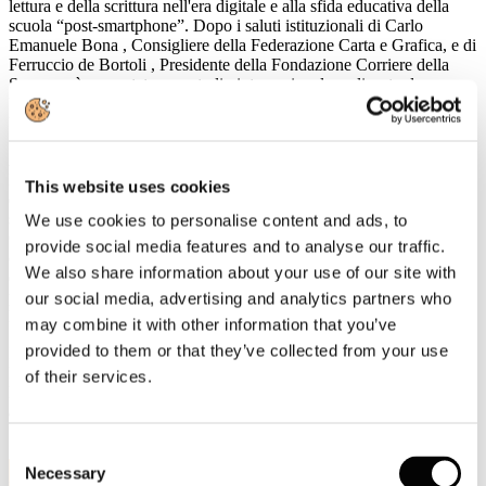
lettura e della scrittura nell'era digitale e alla sfida educativa della
scuola “post-smartphone”. Dopo i saluti istituzionali di
Carlo
Emanuele Bona
, Consigliere della Federazione Carta e Grafica, e di
Ferruccio de Bortoli
, Presidente della Fondazione Corriere della
Sera, verrà presentato uno
studio internazionale
realizzato da
University of Pennsylvania
,
Jawaharlal Nehru University
e
University of Copenhagen
sul tema
Studiare con o senza cellulare?
A seguire, un confronto tra esperti:
Andrea Cangini
(Fondazione
Luigi Einaudi) e
Marco Crepaldi
(Hikikomori Italia) discuteranno
This website uses cookies
dell'impatto degli smartphone sul processo di apprendimento. Nella
seconda parte dell'incontro,
Francesco Amendola
(Luiss Guido
We use cookies to personalise content and ads, to
Carli),
Massimo Nunzio Barrella
(Liceo Parini),
Cristina Dell'Acqua
provide social media features and to analyse our traffic.
(insegnante e scrittrice) e
Andrea Di Mario
(Liceo Carducci)
We also share information about your use of our site with
dialogheranno su come ripensare la scuola oltre il digitale, con la
partecipazione degli studenti dei licei Parini e Carducci. Modera
our social media, advertising and analytics partners who
Massimo Sideri
, editorialista del
Corriere della Sera
.
may combine it with other information that you’ve
provided to them or that they’ve collected from your use
Ingresso libero fino a esaurimento posti.
Prenotazione sul sito
www.fondazionecorriere.corriere.it
.
of their services.
L'evento sarà trasmesso in
streaming
sui canali digitali del
Corriere
della Sera
e della
Fondazione Corriere della Sera
.
Consent
11
Necessary
Selection