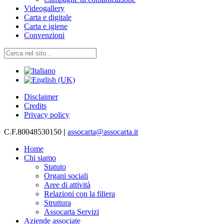
Videogallery
Carta e digitale
Carta e igiene
Convenzioni
Disclaimer
Credits
Privacy policy
C.F.80048530150
|
assocarta@assocarta.it
Home
Chi siamo
Statuto
Organi sociali
Aree di attività
Relazioni con la filiera
Struttura
Assocarta Servizi
Aziende associate