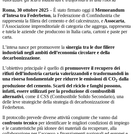
Roma, 30 ottobre 2025
– È stato firmato oggi il
Memorandum
d’Intesa tra Federbeton
, la Federazione di Confindustria che
rappresenta la filiera del cemento e del calcestruzzo, e
Assocarta
,
l’Associazione imprenditoriale di categoria che aggrega, rappresenta
e tutela le aziende che producono in Italia carta, cartoni e paste per
carta.
L’intesa nasce per promuovere la
sinergia tra le due filiere
industriali negli ambiti dell’economia circolare e della
decarbonizzazione
.
L’obiettivo principale è quello di
promuovere
il recupero dei
rifiuti dell’industria cartaria valorizzandoli e trasformandoli in
una risorsa fondamentale per ridurre le emissioni di CO
dalla
2
produzione del cemento. Scarti del riciclo e fanghi possono,
infatti, essere utilizzati per la produzione di combustibili
alternativi
, come il CSS (Combustibile Solido Secondario), una
delle leve strategiche della strategia di decarbonizzazione di
Federbeton.
Il protocollo prevede diverse attività congiunte che vanno dal
confronto tecnico
per identificare le migliori condizioni di impiego
e le caratteristiche più idonee dei materiali da recuperare, alla
collaborazione per l’accesso a finanziamenti nazionali ed europei e