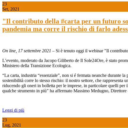
23
Set, 2021
"Il contributo della #carta per un futuro s
pandemia ma corre il rischio di farlo adess
On line, 17 settembre 2021
– Si è tenuto oggi il webinar "Il contribut
L’evento, moderato da Jacopo Giliberto de Il Sole24Ore, è stato promos
Ministero della Transizione Ecologica.
“La carta, industria “essenziale”, non si é fermata neanche durante la 
sostenibilità corre lo stesso rischio: il nostro settore, che rappresenta 
riducendo gli oneri in bolletta per le imprese, in particolare quelli 
qualche strumento in più” ha affermato Massimo Medugno, Direttore di
Leggi di più
23
Lug, 2021