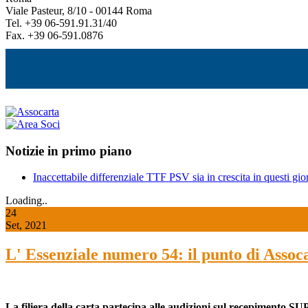
Viale Pasteur, 8/10 - 00144 Roma
Tel. +39 06-591.91.31/40
Fax. +39 06-591.0876
Notizie in primo piano
Inaccettabile differenziale TTF PSV sia in crescita in questi gior
Loading..
24
Set, 2021
L' Essenziale numero 54: il punto di Assoca
L
a filiera della carta partecipa alle audizioni sul recepimento SU