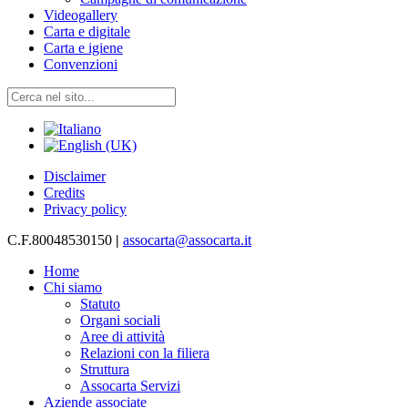
Videogallery
Carta e digitale
Carta e igiene
Convenzioni
Disclaimer
Credits
Privacy policy
C.F.80048530150
|
assocarta@assocarta.it
Home
Chi siamo
Statuto
Organi sociali
Aree di attività
Relazioni con la filiera
Struttura
Assocarta Servizi
Aziende associate