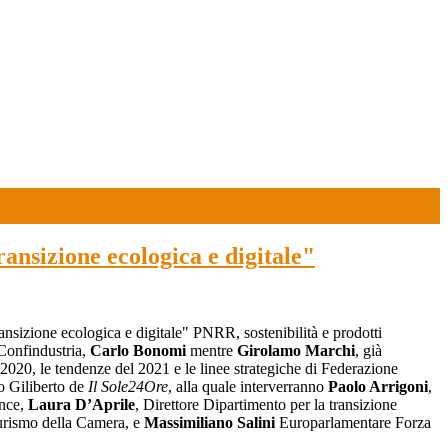
ransizione ecologica e digitale"
ansizione ecologica e digitale" PNRR, sostenibilità e prodotti
 Confindustria,
Carlo Bonomi
mentre
Girolamo Marchi
, già
l 2020, le tendenze del 2021 e le linee strategiche di Federazione
po Giliberto de
Il Sole24Ore
, alla quale interverranno
Paolo Arrigoni
,
ance,
Laura D’Aprile
, Direttore Dipartimento per la transizione
turismo della Camera, e
Massimiliano Salini
Europarlamentare Forza