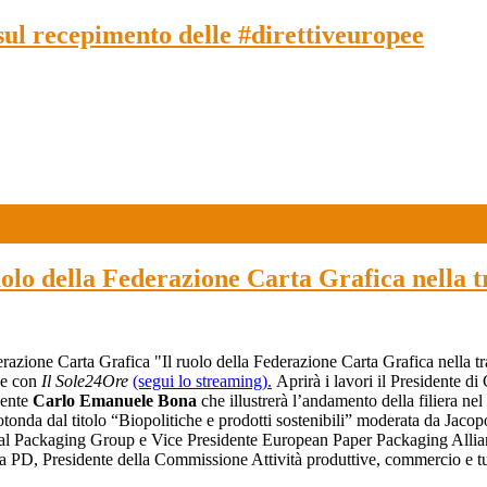
 sul recepimento delle #direttiveuropee
uolo della Federazione Carta Grafica nella t
erazione Carta Grafica "Il ruolo della Federazione Carta Grafica nella tr
one con
Il Sole24Ore
(segui lo streaming).
Aprirà i lavori il Presidente di
dente
Carlo Emanuele Bona
che illustrerà l’andamento della filiera ne
rotonda dal titolo “Biopolitiche e prodotti sostenibili” moderata da Jaco
onal Packaging Group e Vice Presidente European Paper Packaging Alli
a PD, Presidente della Commissione Attività produttive, commercio e 