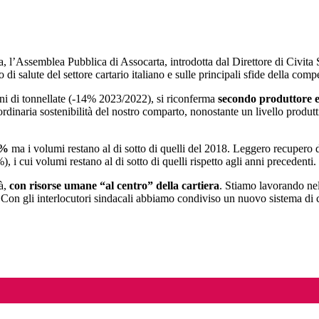
oma, l’Assemblea Pubblica di Assocarta, introdotta dal Direttore di Ci
o di salute del settore cartario italiano e sulle principali sfide della compe
oni di tonnellate (-14% 2023/2022), si riconferma
secondo produttore 
ordinaria sostenibilità del nostro comparto, nonostante un livello produtt
,9%
ma i volumi restano al di sotto di quelli del 2018. Leggero recupero d
%), i cui volumi restano al di sotto di quelli rispetto agli anni precedenti.
tà,
con risorse umane “al centro” della cartiera
. Stiamo lavorando nel 
 Con gli interlocutori sindacali abbiamo condiviso un nuovo sistema di c