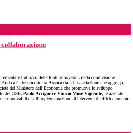
 collaborazione
crementare l’utilizzo delle fonti rinnovabili, della condivisione
ll’Adda a Calolziocorte tra
Assocarta
– l’associazione che aggrega,
ocietà del Ministero dell’Economia che promuove lo sviluppo
ato del GSE,
Paolo Arrigoni
e
Vinicio Mosè Vigilante
, le aziende
r le rinnovabili e sull’implementazione di interventi di efficientamento