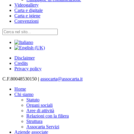
Videogallery
Carta e digitale
Carta e igiene
Convenzioni
Disclaimer
Credits
Privacy policy
C.F.80048530150
|
assocarta@assocarta.it
Home
Chi siamo
Statuto
Organi sociali
Aree di attività
Relazioni con la filiera
Struttura
Assocarta Servizi
Aziende associate