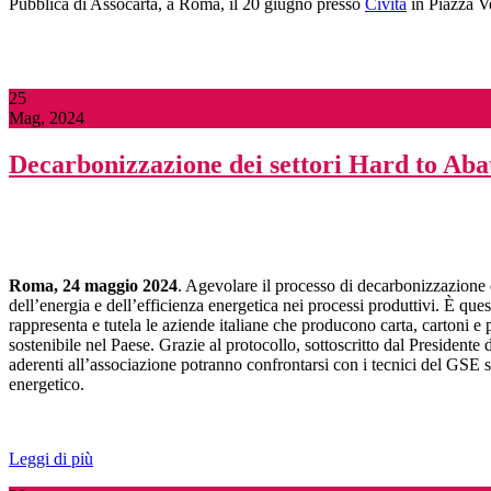
Pubblica di Assocarta, a Roma, il 20 giugno presso
Civita
in Piazza V
25
Mag, 2024
Decarbonizzazione dei settori Hard to Abat
Roma,
24 maggio 2024
. Agevolare il processo di decarbonizzazione de
dell’energia e dell’efficienza energetica nei processi produttivi. È que
rappresenta e tutela le aziende italiane che producono carta, cartoni e p
sostenibile nel Paese. Grazie al protocollo, sottoscritto dal Presidente
aderenti all’associazione potranno confrontarsi con i tecnici del GSE su
energetico.
Leggi di più