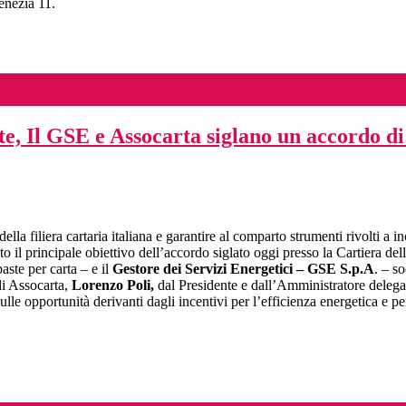
enezia 11.
e, Il GSE e Assocarta siglano un accordo di
lla filiera cartaria italiana e garantire al comparto strumenti rivolti a in
sto il principale obiettivo dell’accordo siglato oggi presso la Cartiera de
aste per carta – e il
Gestore dei Servizi Energetici – GSE S.p.A
. – s
 di Assocarta,
Lorenzo Poli,
dal Presidente e dall’Amministratore deleg
lle opportunità derivanti dagli incentivi per l’efficienza energetica e pe