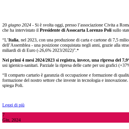
20
giugno 2024
- Si è svolta oggi, presso l’associazione Civita a R
che ha intervistato il
Presidente di Assocarta Lorenzo Poli
sullo stat
“L’
Italia
, nel 2023, con una produzione di carta e cartone di 7,5 mili
dell’Assemblea - una posizione conquistata negli anni, grazie alla stra
miliardi di di Euro (-26,6% 2023/2022)”.*
Nei primi 4 mesi 2024/2023 si registra, invece, una ripresa del 7
usi igienico-sanitari. Parziale la ripresa delle carte per usi grafici (+37
“Il comparto cartario è garanzia di occupazione e formazione di quali
formazione del nostro settore che investe in tecnologia e innovazione.
spiega Poli.
Leggi di più
7
Giu, 2024