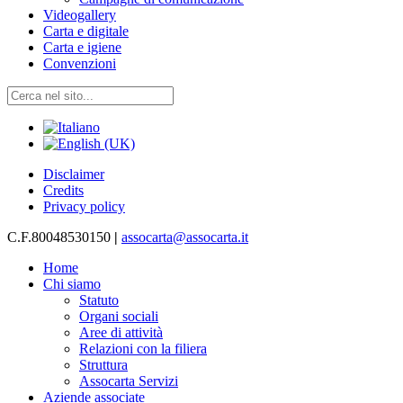
Videogallery
Carta e digitale
Carta e igiene
Convenzioni
Disclaimer
Credits
Privacy policy
C.F.80048530150
|
assocarta@assocarta.it
Home
Chi siamo
Statuto
Organi sociali
Aree di attività
Relazioni con la filiera
Struttura
Assocarta Servizi
Aziende associate