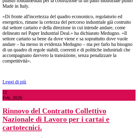
pilastri fondamentali per la costruzione di un patto industriale pulito
Made in Italy.
«Di fronte all'incertezza del quadro economico, regolatorio ed
energetico, rimane la certezza del percorso industriale già costruito
dal settore cartario e della direzione in cui intende andare, come
delineato nel Paper Industrial Deal.» ha dichiarato Medugno. «Il
settore cartario sa bene da dove viene e sa soprattutto dove vuole
andare – ha messo in evidenza Medugno – ma per farlo ha bisogno
di un quadro di regole stabili, coerenti e di politiche industriali che
accompagnano davvero la transizione, senza penalizzare la
competitività».
Leggi di più
11
Feb, 2026
Rinnovo del Contratto Collettivo
Nazionale di Lavoro per i cartai e
cartotecnici.