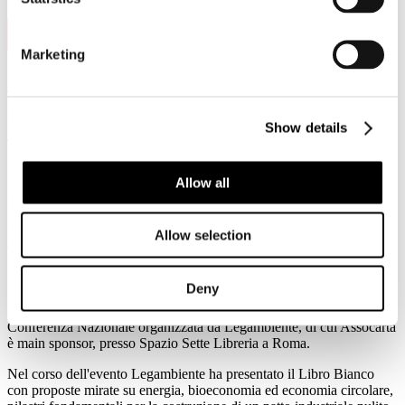
11
Feb, 2026
Marketing
Assocarta alla terza edizione del Forum
“L’Italia in Cantiere. Un clean industrial
deal made in Italy”
Show details
Allow all
Di fronte all'incertezza rimane la certezza: dove è
arrivato il settore cartario e dove vorrebbe andare
Allow selection
secondo il Paper Industrial Deal
Roma, 4 febbraio 2026 – È intervenuto oggi Massimo Medugno,
Deny
Direttore Generale di Assocarta, alla terza edizione del Forum
"L'Italia in Cantiere. Un clean industrial deal made in Italy", la
Conferenza Nazionale organizzata da Legambiente, di cui Assocarta
è main sponsor, presso Spazio Sette Libreria a Roma.
Nel corso dell'evento Legambiente ha presentato il Libro Bianco
con proposte mirate su energia, bioeconomia ed economia circolare,