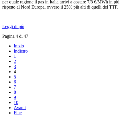
per quale ragione il gas in Italia arrivi a costare 7/8 €/MWh in più
rispetto al Nord Europa, ovvero il 25% più alti di quelli del TTF.
Leggi di più
Pagina 4 di 47
Inizio
Indietro
1
2
3
4
5
6
7
8
9
10
Avanti
Fine