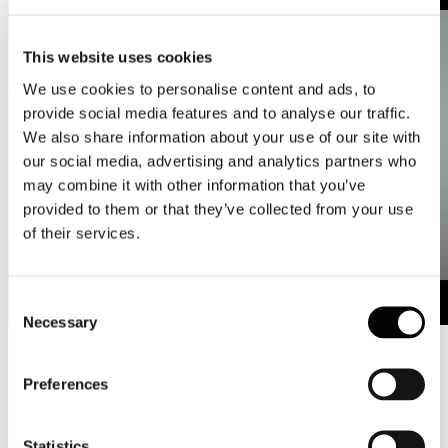
This website uses cookies
We use cookies to personalise content and ads, to
provide social media features and to analyse our traffic.
We also share information about your use of our site with
our social media, advertising and analytics partners who
may combine it with other information that you’ve
provided to them or that they’ve collected from your use
of their services.
Consent
Necessary
Selection
L'intervento di Massimo Medugno, Direttore Generale di Assocarta,
alla terza edizione del Forum "L'Italia in Cantiere. Un clean
Preferences
industrial deal made in Italy", la Conferenza Nazionale organizzata
da Legambiente dello scorso 4 febbraio presso Spazio Sette Libreria
a Roma.
Statistics