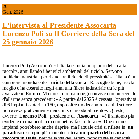
29
Gen, 2026
L'intervista al Presidente Assocarta
Lorenzo Poli su Il Corriere della Sera del
25 gennaio 2026
Lorenzo Poli (Assocarta): «L'Italia esporta un quarto della carta
raccolta, annullando i benefici ambientali del riciclo. Servono
politiche industriali per rilanciare il riciclo di prossimità» L'Italia è un
campione mondiale del
riciclo della carta
. Raccoglie bene, ricicla
meglio e ha costruito negli anni una filiera industriale tra le più
avanzate in Europa. Ma questo primato oggi convive con un segnale
d'allarme senza precedenti: «A partire dal 2025 è cessata l'operatività
di 6 impianti cartari su 150, dopo oltre un decennio in cui il settore
non aveva praticamente mai chiuso uno stabilimento». Questo,
avverte
Lorenzo Poli
, presidente di
Assocarta
, «è il sintomo più
evidente di una perdita di competitività strutturale». Due di questi
impianti potrebbero anche riaprire, ma l'attuale crisi si riflette in
un
paradosso
sempre più marcato:
circa un quarto della carta
raccolta in Italia
prende la via dell'estero, nonostante la capacità