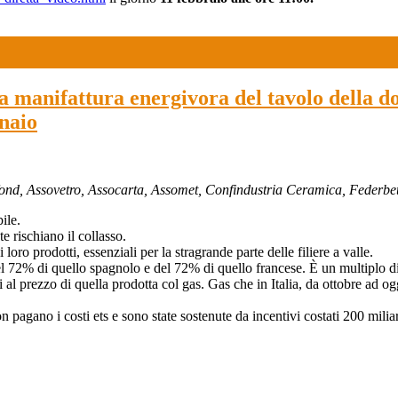
lla manifattura energivora del tavolo della 
nnaio
ofond, Assovetro, Assocarta, Assomet, Confindustria Ceramica, Federb
ile.
 rischiano il collasso.
ro prodotti, essenziali per la stragrande parte delle filiere a valle.
 del 72% di quello spagnolo e del 72% di quello francese. È un multiplo d
l prezzo di quella prodotta col gas. Gas che in Italia, da ottobre ad o
agano i costi ets e sono state sostenute da incentivi costati 200 miliar