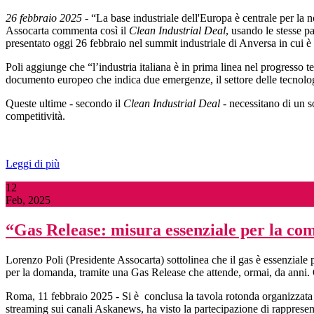
26 febbraio 2025
- “La base industriale dell'Europa è centrale per la n
Assocarta commenta così il
Clean Industrial Deal
, usando le stesse p
presentato oggi 26 febbraio nel summit industriale di Anversa in cui 
Poli aggiunge che “l’industria italiana è in prima linea nel progresso
documento europeo che indica due emergenze, il settore delle tecnologie
Queste ultime - secondo il
Clean Industrial Deal
- necessitano di un s
competitività.
Leggi di più
12
Feb, 2025
“Gas Release: misura essenziale per la com
Lorenzo Poli (Presidente Assocarta) sottolinea che il gas è essenziale 
per la domanda, tramite una Gas Release che attende, ormai, da anni. 
Roma, 11 febbraio 2025 - Si è conclusa la tavola rotonda organizzata d
streaming sui canali Askanews, ha visto la partecipazione di rappresenta