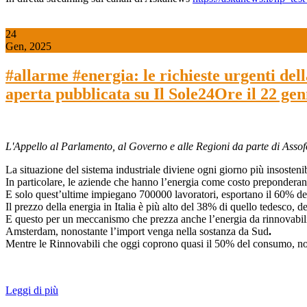
24
Gen, 2025
#allarme #energia: le richieste urgenti de
aperta pubblicata su Il Sole24Ore il 22 ge
L'Appello al Parlamento, al Governo e alle Regioni da parte di Ass
La situazione del sistema industriale diviene ogni giorno più insostenib
In particolare, le aziende che hanno l’energia come costo preponderante
E solo quest’ultime impiegano 700000 lavoratori, esportano il 60% dei lo
Il prezzo della energia in Italia è più alto del 38% di quello tedesco,
E questo per un meccanismo che prezza anche l’energia da rinnovabili a
Amsterdam, nonostante l’import venga nella sostanza da Sud
.
Mentre le Rinnovabili che oggi coprono quasi il 50% del consumo, non p
Leggi di più