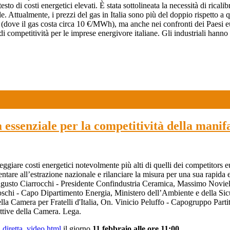
sto di costi energetici elevati. È stata sottolineata la necessità di rical
le. Attualmente, i prezzi del gas in Italia sono più del doppio rispetto
USA (dove il gas costa circa 10 €/MWh), ma anche nei confronti dei Paes
ompetitività per le imprese energivore italiane. Gli industriali hanno pe
 essenziale per la competitività della manif
eggiare costi energetici notevolmente più alti di quelli dei competitors e
ntare all’estrazione nazionale e rilanciare la misura per una sua rapida 
ugusto Ciarrocchi - Presidente Confindustria Ceramica, Massimo Noviel
chi - Capo Dipartimento Energia, Ministero dell’Ambiente e della Sic
lla Camera per Fratelli d'Italia, On. Vinicio Peluffo - Capogruppo Par
ttive della Camera. Lega.
t_diretta_video.html
il giorno
11 febbraio alle ore 11:00.