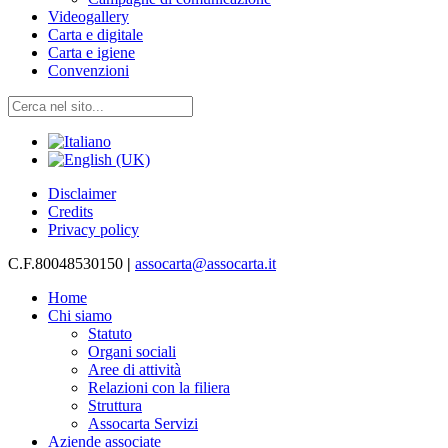
Videogallery
Carta e digitale
Carta e igiene
Convenzioni
Disclaimer
Credits
Privacy policy
C.F.80048530150
|
assocarta@assocarta.it
Home
Chi siamo
Statuto
Organi sociali
Aree di attività
Relazioni con la filiera
Struttura
Assocarta Servizi
Aziende associate