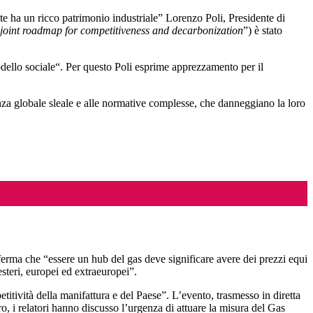
ente ha un ricco patrimonio industriale” Lorenzo Poli, Presidente di
 joint roadmap for competitiveness and decarbonization
”) è stato
odello sociale“. Per questo Poli esprime apprezzamento per il
renza globale sleale e alle normative complesse, che danneggiano la loro
fferma che “essere un hub del gas deve significare avere dei prezzi equi
teri, europei ed extraeuropei”.
itività della manifattura e del Paese”. L’evento, trasmesso in diretta
ro, i relatori hanno discusso l’urgenza di attuare la misura del Gas