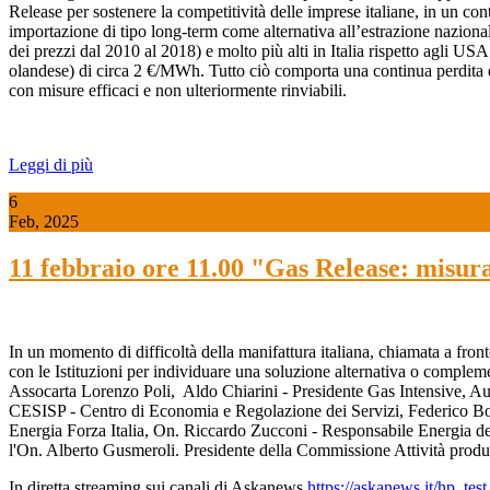
Release per sostenere la competitività delle imprese italiane, in un conte
importazione di tipo long-term come alternativa all’estrazione naziona
dei prezzi dal 2010 al 2018) e molto più alti in Italia rispetto agli 
olandese) di circa 2 €/MWh. Tutto ciò comporta una continua perdita di c
con misure efficaci e non ulteriormente rinviabili.
Leggi di più
6
Feb, 2025
11 febbraio ore 11.00 "Gas Release: misura
In un momento di difficoltà della manifattura italiana, chiamata a front
con le Istituzioni per individuare una soluzione alternativa o compleme
Assocarta Lorenzo Poli, Aldo Chiarini - Presidente Gas Intensive, A
CESISP - Centro di Economia e Regolazione dei Servizi, Federico Bos
Energia Forza Italia, On. Riccardo Zucconi - Responsabile Energia de
l'On. Alberto Gusmeroli. Presidente della Commissione Attività produ
In diretta streaming sui canali di Askanews
https://askanews.it/hp_tes