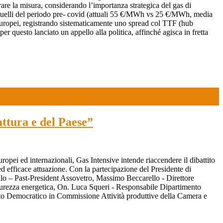
ibrare la misura, considerando l’importanza strategica del gas di
 a quelli del periodo pre- covid (attuali 55 €/MWh vs 25 €/MWh, media
i europei, registrando sistematicamente uno spread col TTF (hub
r questo lanciato un appello alla politica, affinché agisca in fretta
attura e del Paese”
uropei ed internazionali, Gas Intensive intende riaccendere il dibattito
ed efficace attuazione. Con la partecipazione del Presidente di
lo – Past-President Assovetro, Massimo Beccarello - Direttore
urezza energetica, On. Luca Squeri - Responsabile Dipartimento
tito Democratico in Commissione Attività produttive della Camera e