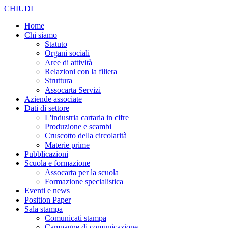
CHIUDI
Home
Chi siamo
Statuto
Organi sociali
Aree di attività
Relazioni con la filiera
Struttura
Assocarta Servizi
Aziende associate
Dati di settore
L'industria cartaria in cifre
Produzione e scambi
Cruscotto della circolarità
Materie prime
Pubblicazioni
Scuola e formazione
Assocarta per la scuola
Formazione specialistica
Eventi e news
Position Paper
Sala stampa
Comunicati stampa
Campagne di comunicazione