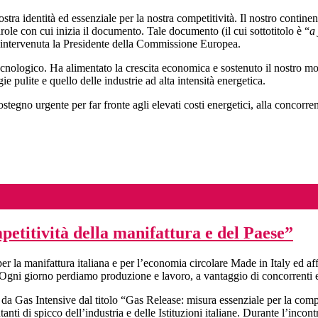
ostra identità ed essenziale per la nostra competitività. Il nostro contin
arole con cui inizia il documento. Tale documento (il cui sottotitolo è “
a
è intervenuta la Presidente della Commissione Europea.
 tecnologico. Ha alimentato la crescita economica e sostenuto il nostro m
 pulite e quello delle industrie ad alta intensità energetica.
ostegno urgente per far fronte agli elevati costi energetici, alla concor
petitività della manifattura e del Paese”
per la manifattura italiana e per l’economia circolare Made in Italy ed a
Ogni giorno perdiamo produzione e lavoro, a vantaggio di concorrenti es
a Gas Intensive dal titolo “Gas Release: misura essenziale per la compet
nti di spicco dell’industria e delle Istituzioni italiane. Durante l’incont