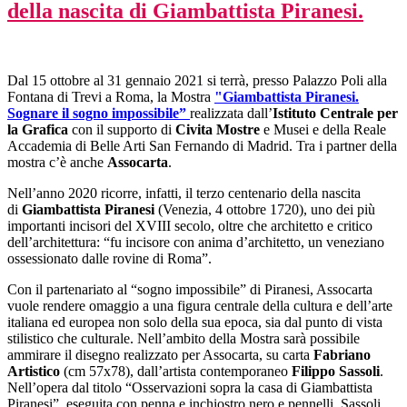
della nascita di Giambattista Piranesi.
Dal 15 ottobre al 31 gennaio 2021 si terrà, presso Palazzo Poli alla
Fontana di Trevi a Roma, la Mostra
"Giambattista Piranesi.
Sognare il sogno impossibile
”
realizzata dall’
Istituto Centrale per
la Grafica
con il supporto di
Civita Mostre
e Musei e della Reale
Accademia di Belle Arti San Fernando di Madrid. Tra i partner della
mostra c’è anche
Assocarta
.
Nell’anno 2020 ricorre, infatti, il terzo centenario della nascita
di
Giambattista Piranesi
(Venezia, 4 ottobre 1720), uno dei più
importanti incisori del XVIII secolo, oltre che architetto e critico
dell’architettura: “fu incisore con anima d’architetto, un veneziano
ossessionato dalle rovine di Roma”.
Con il partenariato al “sogno impossibile” di Piranesi, Assocarta
vuole rendere omaggio a una figura centrale della cultura e dell’arte
italiana ed europea non solo della sua epoca, sia dal punto di vista
stilistico che culturale. Nell’ambito della Mostra sarà possibile
ammirare il disegno realizzato per Assocarta, su carta
Fabriano
Artistico
(cm 57x78), dall’artista contemporaneo
Filippo Sassoli
.
Nell’opera dal titolo “Osservazioni sopra la casa di Giambattista
Piranesi”, eseguita con penna e inchiostro nero e pennelli, Sassoli