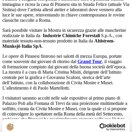
immagina e ricrea la casa di Piranesi sita in Strada Felice (attuale Via
Sistina) dove l’artista allestì atelier e laboratori dove vennero alla
luce le sue opere, reinventando in chiave contemporanea le rovine
classiche raccolte a Roma.
Sarà possibile visitare la Mostra in sicurezza grazie alle mascherine
realizzate in Italia da
Industrie Chimiche Forestali
S.p.A., con
materiale tessuto-non-tessuto prodotto in Italia da
Ahlstrom-
Munksjö Italia SpA
.
Le opere di Piranesi finirono nei salotti di mezza Europa, portate
come souvenir dai giovani di ritorno dal
Grand Tour
, il viaggio
di formazione compiuto dai giovani della buona società dell’epoca.
La mostra è a cura di Maria Cristina Misiti, dirigente dell’Istituto
centrale per la grafica e Giovanna Scaloni, storica dell’arte
dell’Istituto, con la collaborazione di Civita Mostre e Musei.
L’allestimento è di Paolo Martellotti.
I visitatori saranno accolti nelle sale espositive al primo piano di
Palazzo Poli alla Fontana di Trevi da una proiezione multimediale a
soffitto, curata da Civita Mostre e Musei, con la quale ci si propone
di coinvolgere lo spettatore nella Roma della metà del Settecento,
ambiente che Piranesi ha magistralmente eternato nelle sue
Vedute
.