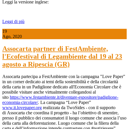
Leggi la versione inglese:
Leggi di più
19
Ago, 2020
Assocarta partner di FestAmbiente,
l'Ecofestival di Legambiente dal 19 al 23
agosto a Ripescia (GR)
Assocarta partecipa a FestAmbiente con la campagna "Love Paper"
in un corner dedicato ai temi della sostenibilità e della circolarità
della carta in un Padiglione dedicato all'Economia Circolare che è
possibile visitare anche virtualmente collegandosi al
sito
https://www.festambiente.it/diventare-espositore/padiglione-
economia-circolare/
. La campagna “Love Paper”
www.it.lovepaper.org
realizzata da TwoSides - con il supporto
di Assocarta che coordina il progetto - ha l’obiettivo di smentire,
presso il pubblico dei consumatori il luogo comune che associa l’uso
della carta alla deforestazione. Luogo comune che la filiera della
carta e dell’informazione intende contrastare con #notizievere”.