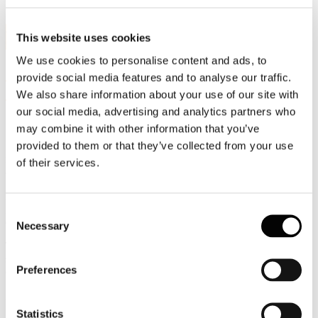
4
This website uses cookies
Ott, 2020
We use cookies to personalise content and ads, to
"CARTA: GRAND TOUR NUMERO 2":
provide social media features and to analyse our traffic.
Il Museo della Carta di Mele
We also share information about your use of our site with
our social media, advertising and analytics partners who
may combine it with other information that you’ve
provided to them or that they’ve collected from your use
Il tour di questa domenica ci conduce in Liguria, una terra visitata,
ricordata e vissuta da poeti e artisti attraverso i secoli. Molti la
of their services.
cantano, la raccontano.
Dietro la Liguria dei cartelloni pubblicitari, dietro la Riviera dei
grandi alberghi, delle case da gioco, del turismo internazionale, si
Consent
estende, dimenticata e sconosciuta, un’altra Liguria. (Italo Calvino)
Necessary
Selection
Tra questi altri volti, c’è la tradizione della produzione cartaria, che
si snoda attraverso i secoli e giunge intatta fino a noi, nelle sale
Preferences
espositive del Museo di Mele.
https://www.museocartamele.it/
Buon Tour, e buona domenica.
Statistics