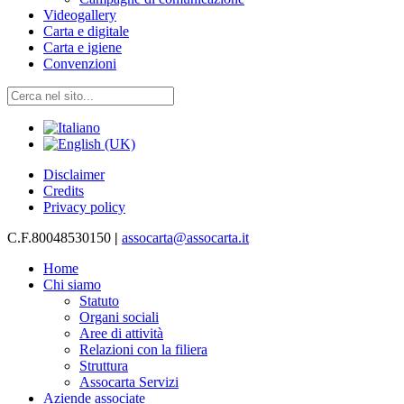
Videogallery
Carta e digitale
Carta e igiene
Convenzioni
Disclaimer
Credits
Privacy policy
C.F.80048530150
|
assocarta@assocarta.it
Home
Chi siamo
Statuto
Organi sociali
Aree di attività
Relazioni con la filiera
Struttura
Assocarta Servizi
Aziende associate