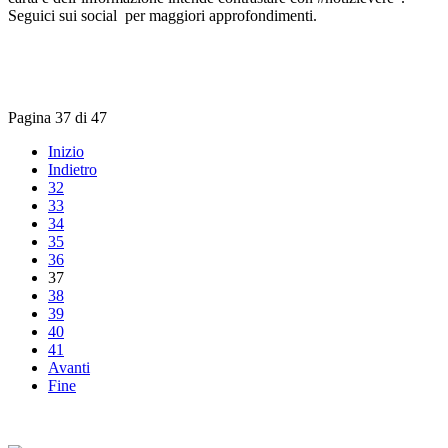
Seguici sui social per maggiori approfondimenti.
Pagina 37 di 47
Inizio
Indietro
32
33
34
35
36
37
38
39
40
41
Avanti
Fine