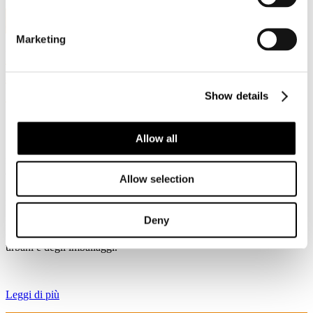
2
Ott, 2020
Marketing
L' Essenziale numero 6: il punto di
Assocarta sul recepimento delle Direttive
Rifiuti
Show details
Allow all
Il Decreto Legislativo n. 116 disciplina la raccolta e il riciclaggio dei
rifiuti organici, anche tramite compostaggio. Come è noto la carta è
compostabile in conformità alla EN 13432.
Allow selection
Ma il decreto #EOW per la carta e cartone, in aggiunta ai parametri
UNI EN 643, introduce una specifica tolleranza per i rifiuti organici
Deny
funzionale ad una raccolta differenziata della carta ben sviluppata e
che viene confermata come #essenziale per il #riciclo dei rifiuti
urbani e degli imballaggi.
Leggi di più