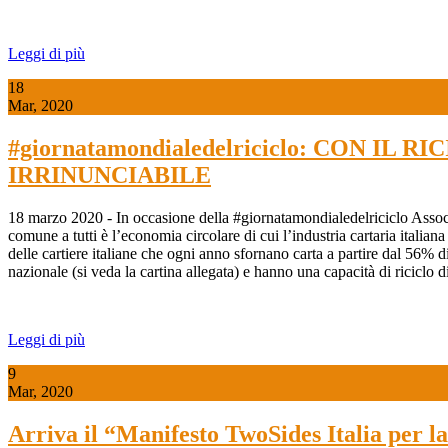
Leggi di più
18
Mar, 2020
#giornatamondialedelriciclo: CON 
IRRINUNCIABILE
18 marzo 2020 - In occasione della #giornatamondialedelriciclo Assocart
comune a tutti è l’economia circolare di cui l’industria cartaria italia
delle cartiere italiane che ogni anno sfornano carta a partire dal 56% di c
nazionale (si veda la cartina allegata) e hanno una capacità di riciclo d
Leggi di più
9
Mar, 2020
Arriva il “Manifesto TwoSides Italia per l