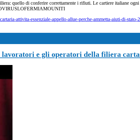
iliera: quello di conferire correttamente i rifiuti. Le cartiere italiane og
a #QUESTOVIRUSLOFERMIAMOUNITI
rtaria-attivita-essenziale-appello-allue-perche-ammetta-aiuti-di-stato-2
lavoratori e gli operatori della filiera carta