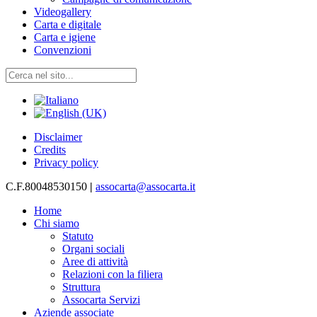
Videogallery
Carta e digitale
Carta e igiene
Convenzioni
Disclaimer
Credits
Privacy policy
C.F.80048530150
|
assocarta@assocarta.it
Home
Chi siamo
Statuto
Organi sociali
Aree di attività
Relazioni con la filiera
Struttura
Assocarta Servizi
Aziende associate