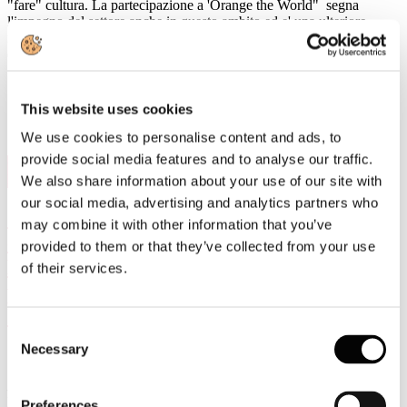
"fare" cultura. La partecipazione a 'Orange the World" segna
l'impegno del settore anche in questo ambito ed e' una ulteriore
modalita' per promuovere un cambiamento culturale su temi
essenziali a livello sociale. #UNWomen
This website uses cookies
We use cookies to personalise content and ads, to
provide social media features and to analyse our traffic.
6
Nov, 2024
We also share information about your use of our site with
our social media, advertising and analytics partners who
“L’imballaggio sostenibile: la filiera della
may combine it with other information that you’ve
carta dopo il PPWR” al Paper District a
provided to them or that they’ve collected from your use
Ecomondo: quali opportunità e
of their services.
prospettive per l’imballaggio Made in
Italy?
Consent
Necessary
Selection
Rimini, 6 novembre 2024
- Si è tenuta ieri, a Rimini alla fiera
Ecomondo, la conferenza di apertura del
Paper District
dal titolo:
Preferences