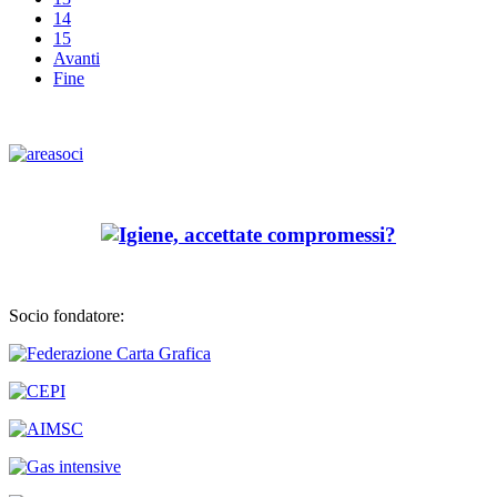
14
15
Avanti
Fine
Socio fondatore: