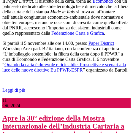
Il
Paper District
, il distretto della carta, torna ad
Ecomondo
con un
palinsesto dedicato alle sfide tecnologiche e di mercato che la filiera
della carta e della stampa
Made in Italy
si trova ad affrontare
nell’attuale congiuntura economico-ambientale dove normative e
obiettivi europei, ma anche occasioni di crescita come quella offerta
dal PNRR, accrescono l’importanza dei sistemi industriali come
quello rappresentato dalla
Federazione Carta e Grafica
.
Si partirà il 5 novembre alle ore 14.00, presso
Paper District
-
Workshop Area pad. B2 italiano, con la conferenza di apertura
“L’imballaggio sostenibile: la filiera della carta dopo il PPWR” a
cura di Ecomondo e Federazione Carta Grafica. Il 6 novembre
“
Quando la carta è durevole e riciclabile. Prospettive e scenari alla
luce delle nuove direttive Eu PPWR/ESPR
” organizzato da Bartoli.
Leggi di più
11
Ott, 2024
Apre la 30° edizione della Mostra
Internazionale dell’Industria Cartaria a