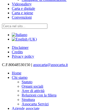
Videogallery
Carta e digitale
Carta e igiene
Convenzioni
Disclaimer
Credits
Privacy policy
C.F.80048530150
|
assocarta@assocarta.it
Home
Chi siamo
Statuto
Organi sociali
Aree di attività
Relazioni con la filiera
Struttura
Assocarta Servizi
Aziende associate