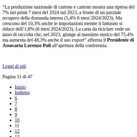
“La produzione nazionale di cartone e cartone mostra una ripresa del
7% nei primi 7 mesi del 2024 sul 2023, a fronte di un parziale
recupero della domanda interna (5,4% 6 mesi 2024/2023). Ma
crescono del 10,3% anche le importazioni mentre il fatturato si
riduce dell’1,8% (6 mesi 2024/2023). La carta da riciclare vede un
tasso di raccolta che, nel 2023, giunge al massimo storico del 75,4%
ma aumenta del 48,3% anche il suo export” afferma il
Presidente di
Assocarta Lorenzo Poli
all’apertura della conferenza.
Leggi di più
Pagina 11 di 47
Inizio
Indietro
6
7
8
9
10
11
12
13